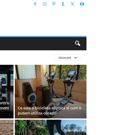
Ultimele
entru
ament
Ce este o bicicleta eliptica si cum o
putem utiliza corect?