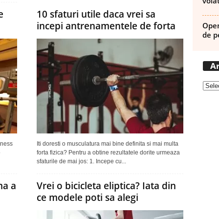
volat
e
10 sfaturi utile daca vrei sa
incepi antrenamentele de forta
Open
de p
Ar
tness
Iti doresti o musculatura mai bine definita si mai multa
o
forta fizica? Pentru a obtine rezultatele dorite urmeaza
sfaturile de mai jos: 1. Incepe cu...
ma a
Vrei o bicicleta eliptica? Iata din
ce modele poti sa alegi