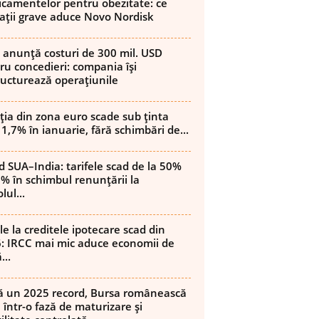
camentelor pentru obezitate: ce
ații grave aduce Novo Nordisk
 anunță costuri de 300 mil. USD
ru concedieri: compania își
ructurează operațiunile
ația din zona euro scade sub ținta
 1,7% în ianuarie, fără schimbări de...
d SUA–India: tarifele scad de la 50%
8% în schimbul renunțării la
lul...
le la creditele ipotecare scad din
: IRCC mai mic aduce economii de
...
 un 2025 record, Bursa românească
 într-o fază de maturizare și