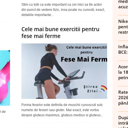
medi
Stim cu totii ca este important ca cei mici sa fie activi
acuz
din punct de vedere fizic, insa poate nu cunosti, exact,
detaliile importante...
Nike
pent
Cele mai bune exercitii pentru
rest
fese mai ferme
Infl
BCE:
Acor
la 1
petro
Rate
2026
până
Forma feselor este definita de muschii cunoscuti sub
numele de fesieri sau glutei. Mai exact, este vorba
0 de
despre gluteus maximus, gluteus medius si gluteus...
După
intră