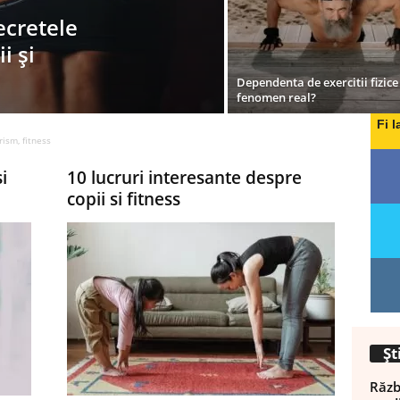
ecretele
i și
Dependenta de exercitii fizice
fenomen real?
Fi l
rism, fitness
i
10 lucruri interesante despre
copii si fitness
Șt
Războ