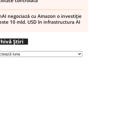
ilitate controlată
AI negociază cu Amazon o investiție
este 10 mld. USD în infrastructura AI
A
hivă Știri
r
h
i
v
ă
Ș
t
i
r
i