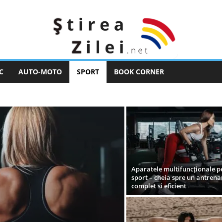
C
AUTO-MOTO
SPORT
BOOK CORNER
FOTBAL
GIMNASTICĂ, CICLISM ȘI ÎNOT
 CU MOTOR
Aparatele multifuncționale p
sport – cheia spre un antren
complet si eficient