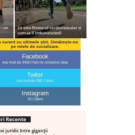
 – un
Ce este fitness-ul cardiovascular si
cum sa il imbunatatesti
a curent cu ultimele știri. Urmărește-ne
pe retele de socializare.
Facebook
mai mult de 3400 Fani ne urmaresc deja
Twiter
mai mult de 990 Cititori
Instagram
30 Cititori
iri Recente
i juridic între giganții