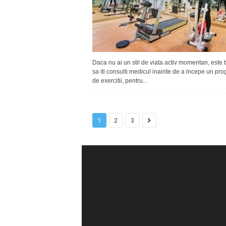
Daca nu ai un stil de viata activ momentan, este 
sa iti consulti medicul inainte de a incepe un pr
de exercitii, pentru...
1
2
3