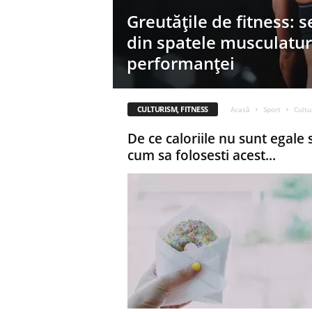
Greutățile de fitness: s
din spatele musculaturi
performanței
CULTURISM, FITNESS
Acasă
Sport
Cultu
De ce caloriile nu sunt egale s
cum sa folosesti acest...