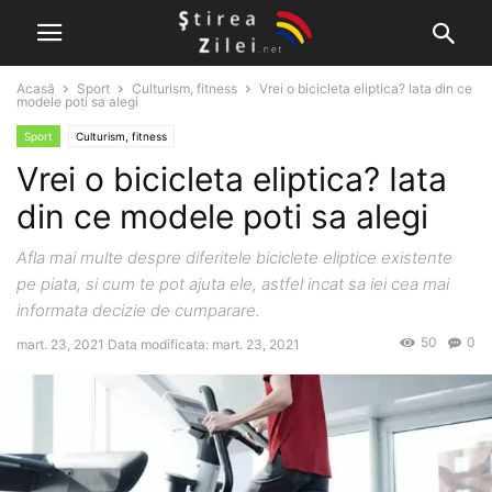
Acasă
Sport
Culturism, fitness
Vrei o bicicleta eliptica? Iata din ce
modele poti sa alegi
Sport
Culturism, fitness
Vrei o bicicleta eliptica? Iata
din ce modele poti sa alegi
Afla mai multe despre diferitele biciclete eliptice existente
pe piata, si cum te pot ajuta ele, astfel incat sa iei cea mai
informata decizie de cumparare.
50
0
mart. 23, 2021
Data modificata: mart. 23, 2021