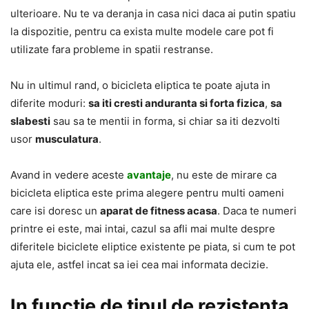
ulterioare. Nu te va deranja in casa nici daca ai putin spatiu
la dispozitie, pentru ca exista multe modele care pot fi
utilizate fara probleme in spatii restranse.
Nu in ultimul rand, o bicicleta eliptica te poate ajuta in
diferite moduri:
sa iti cresti anduranta si forta fizica
,
sa
slabesti
sau sa te mentii in forma, si chiar sa iti dezvolti
usor
musculatura
.
Avand in vedere aceste
avantaje
, nu este de mirare ca
bicicleta eliptica este prima alegere pentru multi oameni
care isi doresc un
aparat de fitness acasa
. Daca te numeri
printre ei este, mai intai, cazul sa afli mai multe despre
diferitele biciclete eliptice existente pe piata, si cum te pot
ajuta ele, astfel incat sa iei cea mai informata decizie.
In functie de tipul de rezistenta