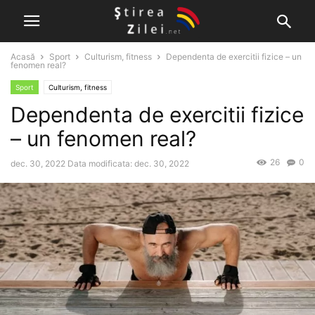
Acasă
Sport
Culturism, fitness
Dependenta de exercitii fizice – un
fenomen real?
Sport
Culturism, fitness
Dependenta de exercitii fizice
– un fenomen real?
26
0
dec. 30, 2022
Data modificata: dec. 30, 2022