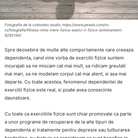
Fotografie de la cottonbro studio: https://www.pexels.com/ro-
ro/fotografie/fitness-intre-inere-fizica-exerci-ii-fizice-antrenament-
6293164/
Spre deosebire de multe alte comportamente care creeaza
dependenta, cand vine vorba de exercitii fizice suntem
incurajati sa ne miscam cat mai mult, sa ridicam greutati
mai mari, sa ne modelam corpul cat mai atent, si asa mai
departe. Cu toate acestea, fenomenul dependentei de
exercitii fizice este real, si poate avea consecinte
daunatoare.
Cu toate ca exercitiile fizice sunt chiar promovate ca parte
a unor programe de recuperare de la alte tipuri de
dependenta si tratamente pentru depresie sau tulburarea
borderline, nu trebuie sa consideram ca sunt benefice in