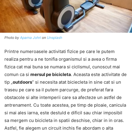
Photo by
Aparna Johri
on
Unsplash
Printre numeroasele activitati fizice pe care le putem
realiza pentru a ne tonifia organismul si a avea o firma
fizica cat mai buna se numara si ciclismul, cunoscut mai
comun ca si
mersul pe bicicleta
. Aceasta este activitate de
tip „
outdoors
” si necesita atat biciecleta in sine cat si un
traseu pe care sa il putem parcurge, de preferat fara
obstacole si alte intemperii care sa afecteze un astfel de
antrenament. Cu toate acestea, pe timp de ploaie, canicula
si mai ales iarna, este destuld e dificil sau chiar imposibil
sa mergem cu bicicleta in spatii deschise, chiar in in oras.
Astfel, fie alegem un circuit inchis fie abordam o alta