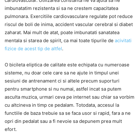
cardiovascular. Utilizarea constanta ne va ajuta sa ne
imbunatatim rezistenta si sa ne crestem capacitatea
pulmonara. Exercitiile cardiovasculare regulate pot reduce
riscul de boli de inima, accident vascular cerebral si diabet
zaharat. Mai mult de atat, poate imbunatati sanatatea
mentala si starea de spirit, ca mai toate tipurile de
acivitati
fizice de acest tip de altfel
.
O bicileta eliptica de calitate este echipata cu numeroase
sisteme, nu doar cele care sa ne ajute in timpul unei
sesiuni de antrenament ci si altele precum suporturi
pentru smartphone si nu numai, astfel incat sa putem
asculta muzica, urmari ceva pe internet sau chiar sa vorbim
cu altcineva in timp ce pedalam. Totodata, accesul la
functiile de baza trebuie sa se faca usor si rapid, fara a ne
opri din pedalat sau a fi nevoie sa depunem prea mult
efort.