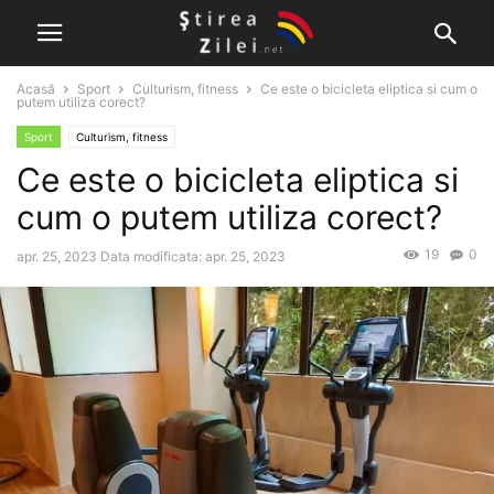
Acasă
Sport
Culturism, fitness
Ce este o bicicleta eliptica si cum o
putem utiliza corect?
Sport
Culturism, fitness
Ce este o bicicleta eliptica si
cum o putem utiliza corect?
19
0
apr. 25, 2023
Data modificata: apr. 25, 2023