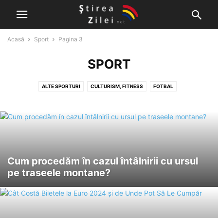
Acasă
Sport
Pagina 3
SPORT
ALTE SPORTURI
CULTURISM, FITNESS
FOTBAL
GIMNASTICĂ, CICLISM ȘI ÎNOT
PESCUIT, ALPINISM ȘI DRUMEȚII
SPORTURI CU MOTOR
Cum procedăm în cazul întâlnirii cu ursul
pe traseele montane?