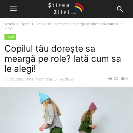
Acasă
Sport
Copilul tău dorește sa meargă pe role? Iată cum sa le
alegi!
Sport
Copilul tău dorește sa
meargă pe role? Iată cum sa
le alegi!
20
0
iul. 27, 2023
Data modificata: iul. 27, 2023