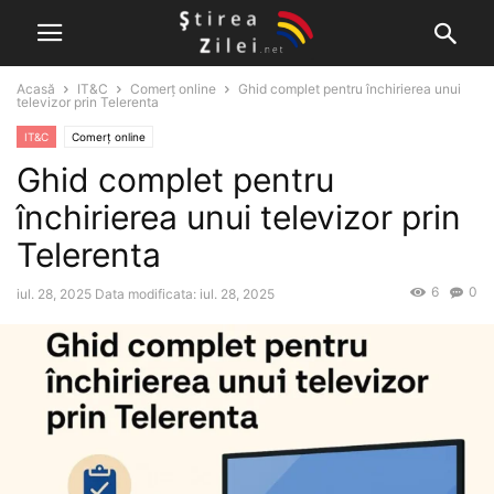
Acasă
IT&C
Comerț online
Ghid complet pentru închirierea unui
televizor prin Telerenta
IT&C
Comerț online
Ghid complet pentru
închirierea unui televizor prin
Telerenta
6
0
iul. 28, 2025
Data modificata: iul. 28, 2025