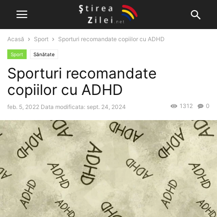
Acasă
Sport
Sporturi recomandate copiilor cu ADHD
Sport
Sănătate
Sporturi recomandate
copiilor cu ADHD
1312
0
feb. 5, 2022
Data modificata: sept. 24, 2024