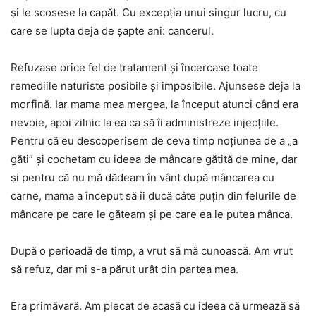
și le scosese la capăt. Cu excepția unui singur lucru, cu
care se lupta deja de șapte ani: cancerul.
Refuzase orice fel de tratament și încercase toate
remediile naturiste posibile și imposibile. Ajunsese deja la
morfină. Iar mama mea mergea, la început atunci când era
nevoie, apoi zilnic la ea ca să îi administreze injecțiile.
Pentru că eu descoperisem de ceva timp noțiunea de a „a
găti” și cochetam cu ideea de mâncare gătită de mine, dar
și pentru că nu mă dădeam în vânt după mâncarea cu
carne, mama a început să îi ducă câte puțin din felurile de
mâncare pe care le găteam și pe care ea le putea mânca.
După o perioadă de timp, a vrut să mă cunoască. Am vrut
să refuz, dar mi s-a părut urât din partea mea.
Era primăvară. Am plecat de acasă cu ideea că urmează să