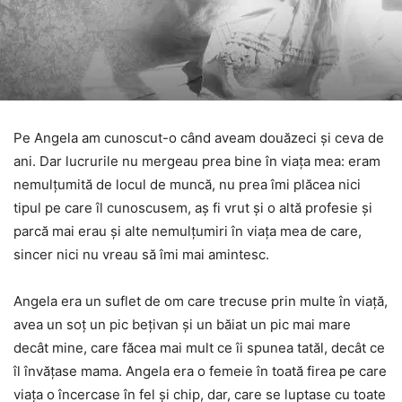
Pe Angela am cunoscut-o când aveam douăzeci și ceva de
ani. Dar lucrurile nu mergeau prea bine în viața mea: eram
nemulțumită de locul de muncă, nu prea îmi plăcea nici
tipul pe care îl cunoscusem, aș fi vrut și o altă profesie și
parcă mai erau și alte nemulțumiri în viața mea de care,
sincer nici nu vreau să îmi mai amintesc.
Angela era un suflet de om care trecuse prin multe în viață,
avea un soț un pic bețivan și un băiat un pic mai mare
decât mine, care făcea mai mult ce îi spunea tatăl, decât ce
îl învățase mama. Angela era o femeie în toată firea pe care
viața o încercase în fel și chip, dar, care se luptase cu toate