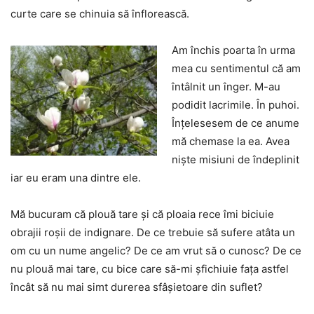
curte care se chinuia să înflorească.
Am închis poarta în urma
mea cu sentimentul că am
întâlnit un înger. M-au
podidit lacrimile. În puhoi.
Înțelesesem de ce anume
mă chemase la ea. Avea
niște misiuni de îndeplinit
iar eu eram una dintre ele.
Mă bucuram că plouă tare și că ploaia rece îmi biciuie
obrajii roșii de indignare. De ce trebuie să sufere atâta un
om cu un nume angelic? De ce am vrut să o cunosc? De ce
nu plouă mai tare, cu bice care să-mi șfichiuie fața astfel
încât să nu mai simt durerea sfâșietoare din suflet?