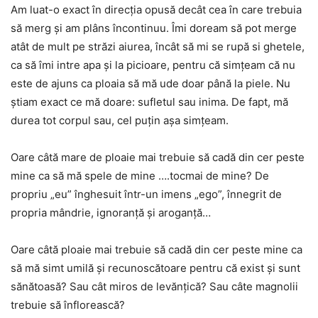
Am luat-o exact în direcția opusă decât cea în care trebuia
să merg și am plâns încontinuu. Îmi doream să pot merge
atât de mult pe străzi aiurea, încât să mi se rupă si ghetele,
ca să îmi intre apa și la picioare, pentru că simțeam că nu
este de ajuns ca ploaia să mă ude doar până la piele. Nu
știam exact ce mă doare: sufletul sau inima. De fapt, mă
durea tot corpul sau, cel puțin așa simțeam.
Oare câtă mare de ploaie mai trebuie să cadă din cer peste
mine ca să mă spele de mine ….tocmai de mine? De
propriu „eu” înghesuit într-un imens „ego”, înnegrit de
propria mândrie, ignoranță și aroganță…
Oare câtă ploaie mai trebuie să cadă din cer peste mine ca
să mă simt umilă și recunoscătoare pentru că exist și sunt
sănătoasă? Sau cât miros de levănțică? Sau câte magnolii
trebuie să înflorească?