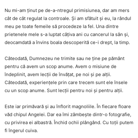
Nu mi-am ținut pe de-a-ntregul primisiunea, dar am mers
cât de cât regulat la controale. Și am sfătuit și eu, la rândul
meu pe toate femeile să procedeze la fel. Una dintre
prietenele mele s-a luptat câțiva ani cu cancerul la sân și,
deocamdată a învins boala descoperită ce-i drept, la timp.
Câteodată, Dumnezeu ne trimite sau ne ține pe pământ
pentru că avem un scop anume. Avem o misiune de
îndeplinit, avem lecții de învățat, pe noi și pe alții.
Câteodată, experiențele prin care trecem sunt ele însele
cu un scop anume. Sunt lecții pentru noi și pentru alții.
Este iar primăvară și au înflorit magnoliile. În fiecare floare
văd chipul Angelei. Dar ea îmi zâmbește dintr-o fotografie,
cu privirea ei albastră. Închid ochii plângând. Cu toții putem
fi îngerul cuiva.