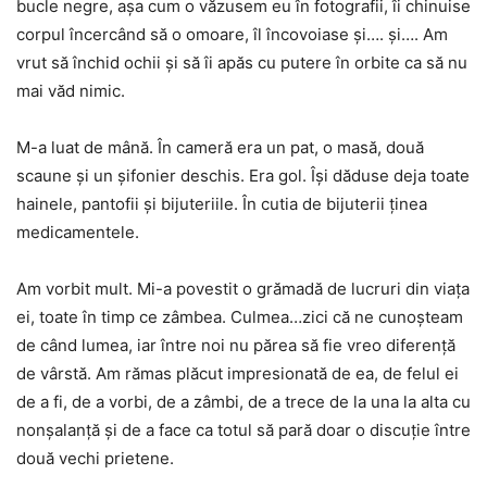
bucle negre, așa cum o văzusem eu în fotografii, îi chinuise
corpul încercând să o omoare, îl încovoiase și…. și…. Am
vrut să închid ochii și să îi apăs cu putere în orbite ca să nu
mai văd nimic.
M-a luat de mână. În cameră era un pat, o masă, două
scaune și un șifonier deschis. Era gol. Își dăduse deja toate
hainele, pantofii și bijuteriile. În cutia de bijuterii ținea
medicamentele.
Am vorbit mult. Mi-a povestit o grămadă de lucruri din viața
ei, toate în timp ce zâmbea. Culmea…zici că ne cunoșteam
de când lumea, iar între noi nu părea să fie vreo diferență
de vârstă. Am rămas plăcut impresionată de ea, de felul ei
de a fi, de a vorbi, de a zâmbi, de a trece de la una la alta cu
nonșalanță și de a face ca totul să pară doar o discuție între
două vechi prietene.