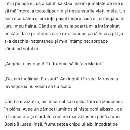
intru pe ușa ei, să o salut, să stau maxim jumătate de oră și
să mă întorc la toate lipsurile și neajunsurile vieții mele. Un
aer rece bătea și am iuțit pasul înspre casa ei, strângând în
jurul meu haina. Când am ajuns la poartă m-a întâmpinat
un cățel tare prietenos care m-a condus până în prag. Ușa
s-a deschis instantaneu și m-a întâmpinat aproape
zâmbind soțul ei.
„Angela te așteaptă. Tu trebuie să fii fata Mariei.”
„Da, am îngăimat. Eu sunt”. Am înghițit în sec. Mirosea a
levănțică și nu voiam să fiu acolo.
Când am văzut-o, am încercat să o salut fără să izbucnesc
în plâns. Avea un zâmbet luminos și niște ochi albaștri, de
o frumusețe și claritate cum nu mai văzusem până atunci.
Boala îi luase, însă, frumusețea chipului alb, încadrat de