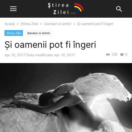
Acasă
Știrea Zilei
Ganduri si simtiri
Și oamenii pot fi îngeri
Știrea Zilei
Ganduri si simtiri
Și oamenii pot fi îngeri
129
0
apr. 10, 2017
Data modificata: apr. 10, 2017