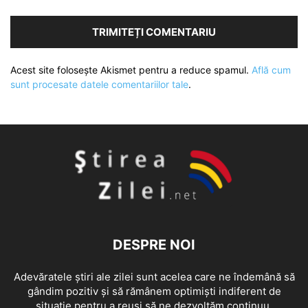
Acest site folosește Akismet pentru a reduce spamul.
Află cum
sunt procesate datele comentariilor tale
.
DESPRE NOI
Adevăratele știri ale zilei sunt acelea care ne îndemână să
gândim pozitiv și să rămânem optimiști indiferent de
situație pentru a reuși să ne dezvoltăm continuu.