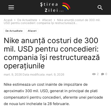
Acasă
De Actualitate
Afaceri
Nike anunță costuri de 300 mil.
USD pentru concedieri: compania își restructurează...
De Actualitate
Afaceri
Nike anunță costuri de 300
mil. USD pentru concedieri:
compania își restructurează
operațiunile
2
0
mart. 9, 2026
Data modificata: mart. 9, 2026
Nike estimeaza un cost inainte de impozitare de
aproximativ 300 mil. USD, generat in principal de plati
compensatorii pentru concedieri, aferente unei perioade
de noua luni incheiate la 28 februarie.