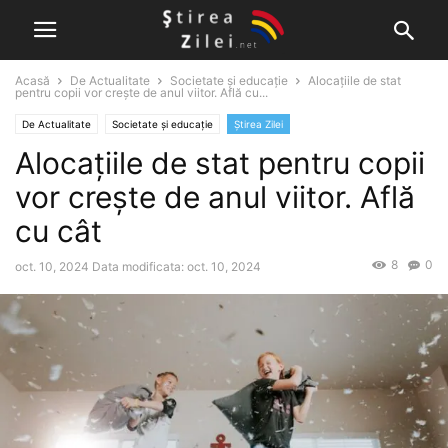
Acasă
De Actualitate
Societate și educație
Alocațiile de stat
pentru copii vor crește de anul viitor. Află cu...
De Actualitate
Societate și educație
Știrea Zilei
Alocațiile de stat pentru copii
vor crește de anul viitor. Află
cu cât
8
0
oct. 10, 2024
Data modificata: oct. 10, 2024