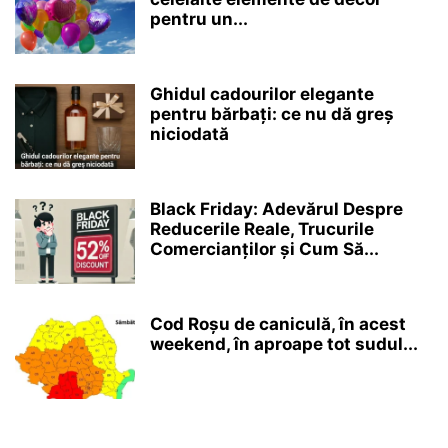
pentru un...
Ghidul cadourilor elegante
pentru bărbați: ce nu dă greș
niciodată
Black Friday: Adevărul Despre
Reducerile Reale, Trucurile
Comercianților și Cum Să...
Cod Roșu de caniculă, în acest
weekend, în aproape tot sudul...