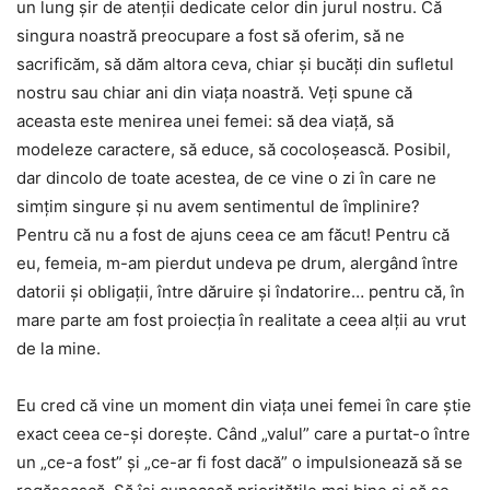
un lung șir de atenții dedicate celor din jurul nostru. Că
singura noastră preocupare a fost să oferim, să ne
sacrificăm, să dăm altora ceva, chiar și bucăți din sufletul
nostru sau chiar ani din viața noastră. Veți spune că
aceasta este menirea unei femei: să dea viață, să
modeleze caractere, să educe, să cocoloșească. Posibil,
dar dincolo de toate acestea, de ce vine o zi în care ne
simțim singure și nu avem sentimentul de împlinire?
Pentru că nu a fost de ajuns ceea ce am făcut! Pentru că
eu, femeia, m-am pierdut undeva pe drum, alergând între
datorii și obligații, între dăruire și îndatorire… pentru că, în
mare parte am fost proiecția în realitate a ceea alții au vrut
de la mine.
Eu cred că vine un moment din viața unei femei în care știe
exact ceea ce-și dorește. Când „valul” care a purtat-o între
un „ce-a fost” și „ce-ar fi fost dacă” o impulsionează să se