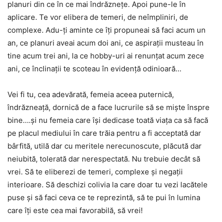
planuri din ce în ce mai îndrăznețe. Apoi pune-le în
aplicare. Te vor elibera de temeri, de neîmpliniri, de
complexe. Adu-ți aminte ce îți propuneai să faci acum un
an, ce planuri aveai acum doi ani, ce aspirații musteau în
tine acum trei ani, la ce hobby-uri ai renunțat acum zece
ani, ce înclinații te scoteau în evidență odinioară…
Vei fi tu, cea adevărată, femeia aceea puternică,
îndrăzneață, dornică de a face lucrurile să se miște înspre
bine….și nu femeia care își dedicase toată viața ca să facă
pe placul mediului în care trăia pentru a fi acceptată dar
bârfită, utilă dar cu meritele nerecunoscute, plăcută dar
neiubită, tolerată dar nerespectată. Nu trebuie decât să
vrei. Să te eliberezi de temeri, complexe și negații
interioare. Să deschizi colivia la care doar tu vezi lacătele
puse și să faci ceva ce te reprezintă, să te pui în lumina
care îți este cea mai favorabilă, să vrei!