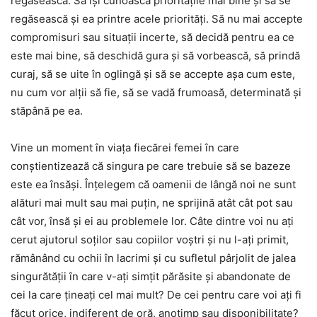
regăsească. Să își cunoască prioritățile mai bine și să se
regăsească și ea printre acele priorități. Să nu mai accepte
compromisuri sau situații incerte, să decidă pentru ea ce
este mai bine, să deschidă gura și să vorbească, să prindă
curaj, să se uite în oglingă și să se accepte așa cum este,
nu cum vor alții să fie, să se vadă frumoasă, determinată și
stăpână pe ea.
Vine un moment în viața fiecărei femei în care
conștientizează că singura pe care trebuie să se bazeze
este ea însăși. Înțelegem că oamenii de lângă noi ne sunt
alături mai mult sau mai puțin, ne sprijină atât cât pot sau
cât vor, însă și ei au problemele lor. Câte dintre voi nu ați
cerut ajutorul soților sau copiilor voștri și nu l-ați primit,
rămânând cu ochii în lacrimi și cu sufletul pârjolit de jalea
singurătății în care v-ați simțit părăsite și abandonate de
cei la care țineați cel mai mult? De cei pentru care voi ați fi
făcut orice, indiferent de oră, anotimp sau disponibilitate?