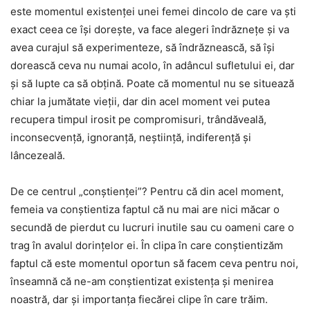
este momentul existenței unei femei dincolo de care va ști
exact ceea ce își dorește, va face alegeri îndrăznețe și va
avea curajul să experimenteze, să îndrăznească, să își
dorească ceva nu numai acolo, în adâncul sufletului ei, dar
și să lupte ca să obțină. Poate că momentul nu se situează
chiar la jumătate vieții, dar din acel moment vei putea
recupera timpul irosit pe compromisuri, trândăveală,
inconsecvență, ignoranță, neștiință, indiferență și
lâncezeală.
De ce centrul „conștienței”? Pentru că din acel moment,
femeia va conștientiza faptul că nu mai are nici măcar o
secundă de pierdut cu lucruri inutile sau cu oameni care o
trag în avalul dorințelor ei. În clipa în care conștientizăm
faptul că este momentul oportun să facem ceva pentru noi,
înseamnă că ne-am conștientizat existența și menirea
noastră, dar și importanța fiecărei clipe în care trăim.