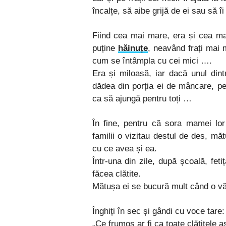
încalțe, să aibe grijă de ei sau să 
Fiind cea mai mare, era și cea mai
puține
hăinuțe
, neavând frați mai 
cum se întâmpla cu cei mici ….
Era și miloasă, iar dacă unul dint
dădea din porția ei de mâncare, pe
ca să ajungă pentru toți …
În fine, pentru că sora mamei lor
familii o vizitau destul de des, mă
cu ce avea și ea.
Într-una din zile, după școală, fet
făcea clătite.
Mătușa ei se bucură mult când o văzu, 
Înghiți în sec și gândi cu voce tare:
„Ce frumos ar fi ca toate clătitele