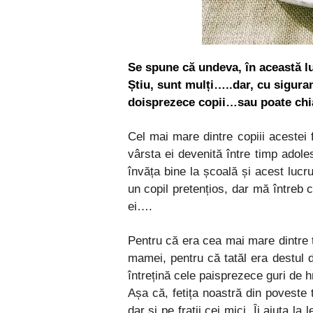
Se spune că undeva, în această l
Știu, sunt mulți…..dar, cu sigura
doisprezece copii…sau poate chia
Cel mai mare dintre copiii acestei fa
vârsta ei devenită între timp adole
învăța bine la școală și acest lucru
un copil pretențios, dar mă întreb c
ei….
Pentru că era cea mai mare dintre to
mamei, pentru că tatăl era destul 
întrețină cele paisprezece guri de hr
Așa că, fetița noastră din poveste 
dar și pe frații cei mici. Îi ajuta la