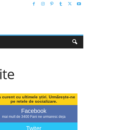
ite
a curent cu ultimele știri. Urmărește-ne
pe retele de socializare.
Facebook
mai mult de 3400 Fani ne urmaresc deja
Twiter