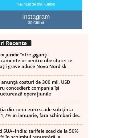
mai mult de 990 Cititori
Instagram
30 Cititori
iri Recente
i juridic între giganții
camentelor pentru obezitate: ce
ații grave aduce Novo Nordisk
 anunță costuri de 300 mil. USD
ru concedieri: compania își
ructurează operațiunile
ația din zona euro scade sub ținta
 1,7% în ianuarie, fără schimbări de...
d SUA–India: tarifele scad de la 50%
8% în schimbul renunțării la