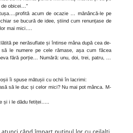
c de obicei…”
mătușa….profită acum de ocazie … mănâncă-le pe
i chiar se bucură de idee, știind cum renunțase de
elor mai mici….
lătită pe nerăsuflate și întinse mâna după cea de-
pu să le numere pe cele rămase, așa cum făcea
va fără porție… Numără: unu, doi, trei, patru, …
oșii îi spuse mătușii cu ochii în lacrimi:
casă să le duc și celor mici? Nu mai pot mânca. M-
 și i le dădu fetiței…..
 atunci când împart puținul lor cu ceilalți,