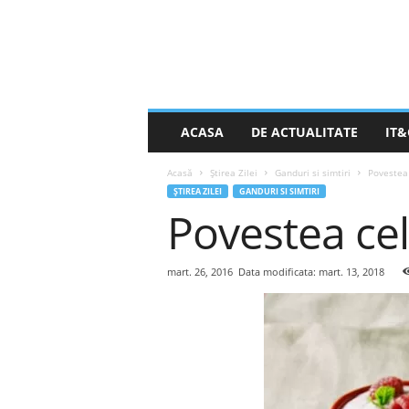
S
ACASA
DE ACTUALITATE
IT&
t
i
Acasă
Știrea Zilei
Ganduri si simtiri
Povestea 
r
ȘTIREA ZILEI
GANDURI SI SIMTIRI
e
Povestea cel
a
Z
i
l
mart. 26, 2016
Data modificata: mart. 13, 2018
e
i
.
n
e
t