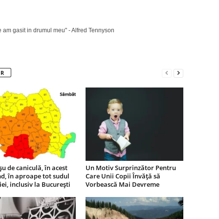
ce am gasit in drumul meu" - Alfred Tennyson
OR
u de caniculă, în acest
Un Motiv Surprinzător Pentru
, în aproape tot sudul
Care Unii Copii Învăță să
i, inclusiv la București
Vorbească Mai Devreme