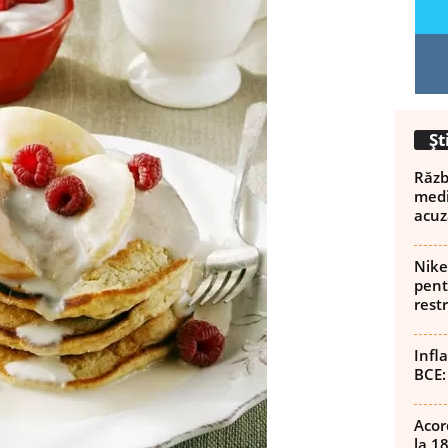
Șt
Războ
medi
acuz
Nike
pent
rest
Infl
BCE:
Acor
la 1