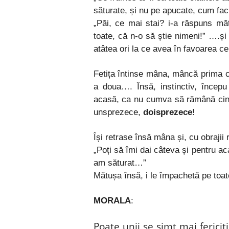
săturate, și nu pe apucate, cum fa
„Păi, ce mai stai? i-a răspuns 
toate, că n-o să știe nimeni!” ….ș
atâtea ori la ce avea în favoarea c
Fetița întinse mâna, mâncă prima c
a doua…. Însă, instinctiv, înce
acasă, ca nu cumva să rămână cine
unsprezece,
doisprezece
!
Își retrase însă mâna și, cu obrajii r
„Poți să îmi dai câteva și pentru a
am săturat…”
Mătușa însă, i le împachetă pe toate
MORALA
:
Poate unii se simt mai fericiți