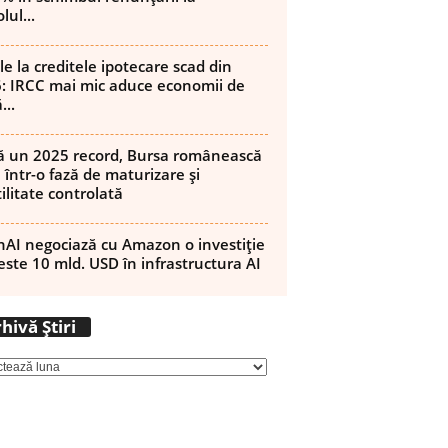
lul...
le la creditele ipotecare scad din
: IRCC mai mic aduce economii de
...
 un 2025 record, Bursa românească
 într-o fază de maturizare și
ilitate controlată
AI negociază cu Amazon o investiție
este 10 mld. USD în infrastructura AI
Arhivă
hivă Știri
Știri