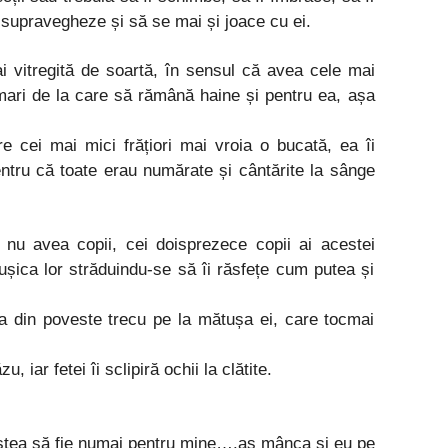
îi supravegheze și să se mai și joace cu ei.
 vitregită de soartă, în sensul că avea cele mai
mari de la care să rămână haine și pentru ea, așa
re cei mai mici frățiori mai vroia o bucată, ea îi
ntru că toate erau numărate și cântărite la sânge
 nu avea copii, cei doisprezece copii ai acestei
tușica lor străduindu-se să îi răsfețe cum putea și
ița din poveste trecu pe la mătușa ei, care tocmai
iar fetei îi sclipiră ochii la clătite.
 astea să fie numai pentru mine….aș mânca și eu pe