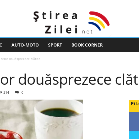
C
AUTO-MOTO
SPORT
BOOK CORNER
celor douăsprezece clătite
or douăsprezece clăt
214
0
Fi l