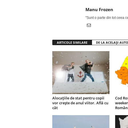
Manu Frozen
"Sunt o parte din tot ceea 
ARTICOLE SIMILARE
DE LA ACELAȘI AUT
Alocațiile de stat pentru copii
Cod Roș
vor crește de anul viitor. Află cu
weekend
cât
Românie