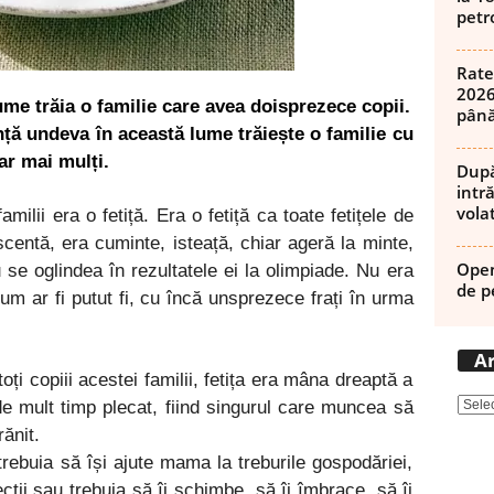
petro
Rate
2026
ume trăia o familie care avea
doisprezece
copii.
până
nță undeva în această lume trăiește o familie cu
r mai mulți.
După
intră
volat
milii era o fetiță. Era o fetiță ca toate fetițele de
scentă, era cuminte, isteață, chiar ageră la minte,
Open
 se oglindea în rezultatele ei la olimpiade. Nu era
de p
um ar fi putut fi, cu încă unsprezece frați în urma
Ar
ți copiii acestei familii, fetița era mâna dreaptă a
de mult timp plecat, fiind singurul care muncea să
ănit.
trebuia să își ajute mama la treburile gospodăriei,
 lecții sau trebuia să îi schimbe, să îi îmbrace, să îi