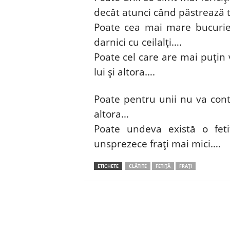
decât atunci când păstrează 
Poate cea mai mare bucurie a
darnici cu ceilalți….
Poate cel care are mai puțin v
lui și altora….
Poate pentru unii nu va conta
altora…
Poate undeva există o fet
unsprezece frați mai mici….
ETICHETE
CLĂTITE
FETIȚĂ
FRAȚI
Facebook
Twitter