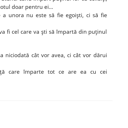
totul doar pentru ei…
 unora nu este să fie egoiști, ci să fie
a fi cel care va ști să împartă din puținul
 niciodată cât vor avea, ci cât vor dărui
iță care împarte tot ce are ea cu cei
Pinterest
WhatsApp
Linkedin