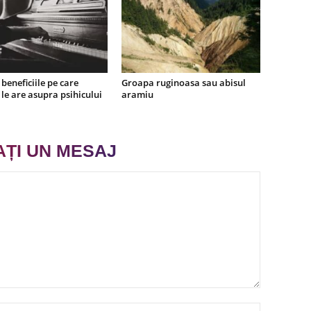
beneficiile pe care
Groapa ruginoasa sau abisul
le are asupra psihicului
aramiu
AȚI UN MESAJ