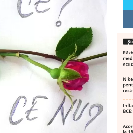
Șt
Războ
medi
acuz
Nike
pent
rest
Infl
BCE:
Acor
la 1