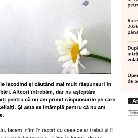
petro
Rate
2026
până
După
intră
volat
Open
de p
țile iscodind și căutând mai mult răspunsuri în
ebări. Alteori întrebăm, dar nu așteptăm
ți pentru că nu am primit răspunsurile pe care
Ar
ceilalți. Și asta se întâmplă pentru că nu am
e.
n, facem infim în raport cu ceea ce ar trebui și îl
ariantele lui posibile. Trăim în lumea „de ce”-