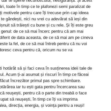
, dar te sperie necunoscutul, nesiguranța. Și acest
ri, toate în timp ce te plafonezi semi paralizat de
ți motivele pentru care îți trecuse prin cap ideea
te gândești, nici nu vrei cu adevărat să ieși din
ișnuit să trăiești cu bune și cu rele. Și îți este greu
e genul: de ce să mai încerc pentru că am mai
diferit de data aceasta, de ce să mai am pe cineva
ste la fel, de ce să mai întreb pentru că nu voi
 doresc ceva pentru că, oricum nu se va
i hotărât să și faci ceva în susținerea ideii tale de
ul. Acum ți-ai asumat și riscuri în timp ce făceai
 făcut încrezător primul pas spre schimbare.
otărârea iar tu ești gata pentru încercarea sau
acă reușești, pentru că o parte din treabă o face
upat să reușești, în timp ce îți va imprima
a, direcția, energia, și voința pentru a reuși!