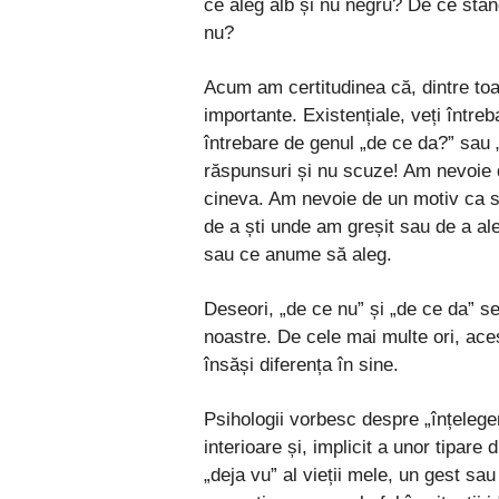
ce aleg alb și nu negru? De ce stâ
nu?
Acum am certitudinea că, dintre toa
importante. Existențiale, veți între
întrebare de genul „de ce da?” sau „
răspunsuri și nu scuze! Am nevoie d
cineva. Am nevoie de un motiv ca să
de a ști unde am greșit sau de a al
sau ce anume să aleg.
Deseori, „de ce nu” și „de ce da” se a
noastre. De cele mai multe ori, aces
însăși diferența în sine.
Psihologii vorbesc despre „înțeleger
interioare și, implicit a unor tipare
„deja vu” al vieții mele, un gest sau