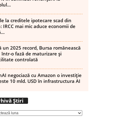
lul...
le la creditele ipotecare scad din
: IRCC mai mic aduce economii de
...
 un 2025 record, Bursa românească
 într-o fază de maturizare și
ilitate controlată
AI negociază cu Amazon o investiție
este 10 mld. USD în infrastructura AI
Arhivă
hivă Știri
Știri