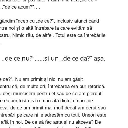
…..”de ce acum?”….
 gândim încep cu „de ce?”, inclusiv atunci când
re noi și o altă întrebare la care evităm să
tru. Nimic rău, de altfel. Totul este ca întrebările
.
 „de ce nu?”……și un „de ce da?” așa,
e ce?”. Nu am primit și nici nu am găsit
entru că, de multe ori, întrebarea era pur retorică.
u deși muncisem pentru el sau de ce am pierdut
ce eu am fost cea remarcată dintr-o mare de
eva, de ce am primit mai mult decât am cerut sau
ntrebări pe care ni le adresăm cu toții. Uneori este
 află în noi. De ce să fac asta și nu altceva? De