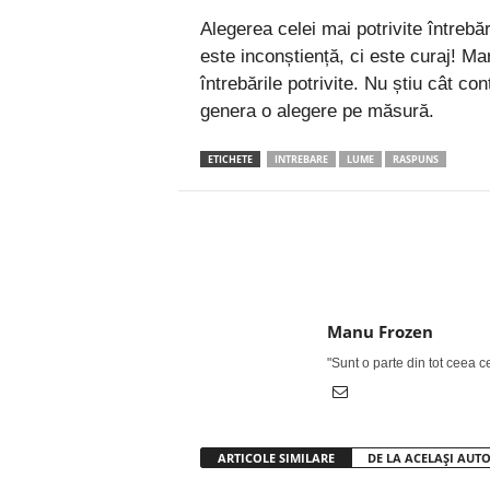
Alegerea celei mai potrivite întreb
este inconștiență, ci este curaj! Mari
întrebările potrivite. Nu știu cât co
genera o alegere pe măsură.
ETICHETE
INTREBARE
LUME
RASPUNS
Facebook
Twitter
Manu Frozen
"Sunt o parte din tot ceea 
ARTICOLE SIMILARE
DE LA ACELAȘI AUT