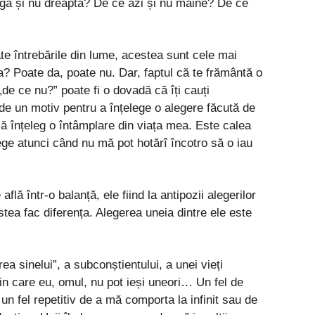
nga și nu dreapta? De ce azi și nu mâine? De ce
te întrebările din lume, acestea sunt cele mai
ba? Poate da, poate nu. Dar, faptul că te frământă o
de ce nu?” poate fi o dovadă că îți cauți
e un motiv pentru a înțelege o alegere făcută de
 înțeleg o întâmplare din viața mea. Este calea
ege atunci când nu mă pot hotărî încotro să o iau
flă într-o balanță, ele fiind la antipozii alegerilor
tea fac diferența. Alegerea uneia dintre ele este
ea sinelui”, a subconștientului, a unei vieți
 din care eu, omul, nu pot ieși uneori… Un fel de
 un fel repetitiv de a mă comporta la infinit sau de