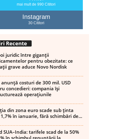
mai mult de 990 Cititori
Instagram
30 Cititori
iri Recente
i juridic între giganții
camentelor pentru obezitate: ce
ații grave aduce Novo Nordisk
 anunță costuri de 300 mil. USD
ru concedieri: compania își
ructurează operațiunile
ația din zona euro scade sub ținta
 1,7% în ianuarie, fără schimbări de...
d SUA–India: tarifele scad de la 50%
8% în schimbul renunțării la