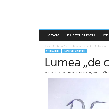
S
ACASA
DE ACTUALITATE
IT&
t
i
Acasă
Știrea Zilei
Ganduri si simtiri
Lumea „de
r
ȘTIREA ZILEI
GANDURI SI SIMTIRI
e
Lumea „de ce
a
Z
i
l
mai 25, 2017
Data modificata: mai 28, 2017
e
i
.
n
e
t