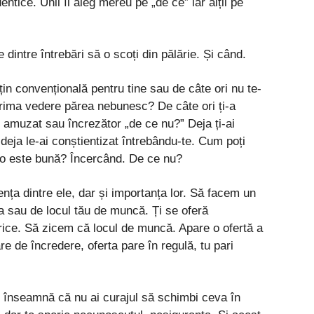
dentice. Unii îl aleg mereu pe „de ce” iar alții pe
dintre întrebări să o scoți din pălărie. Și când.
țin convențională pentru tine sau de câte ori nu te-
 prima vedere părea nebunesc? De câte ori ți-a
at amuzat sau încrezător „de ce nu?” Deja ți-ai
deja le-ai conștientizat întrebându-te. Cum poți
t-o este bună? Încercând. De ce nu?
nța dintre ele, dar și importanța lor. Să facem un
ta sau de locul tău de muncă. Ți se oferă
rice. Să zicem că locul de muncă. Apare o ofertă a
e de încredere, oferta pare în regulă, tu pari
” înseamnă că nu ai curajul să schimbi ceva în