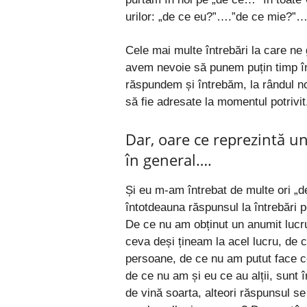
urilor: „de ce eu?”….”de ce mie?”
Cele mai multe întrebări la care ne
avem nevoie să punem puțin timp înt
răspundem și întrebăm, la rândul nos
să fie adresate la momentul potrivit
Dar, oare ce reprezintă un
în general….
Și eu m-am întrebat de multe ori „d
întotdeauna răspunsul la întrebări p
De ce nu am obținut un anumit lucr
ceva deși țineam la acel lucru, de 
persoane, de ce nu am putut face c
de ce nu am și eu ce au alții, sunt î
de vină soarta, alteori răspunsul se