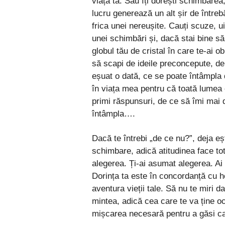
viața ta. Sau îți dorești schimbarea
lucru generează un alt șir de întrebă
frica unei nereușite. Cauți scuze, ui
unei schimbări și, dacă stai bine să 
globul tău de cristal în care te-ai ob
să scapi de ideile preconcepute, d
eșuat o dată, ce se poate întâmpla 
în viața mea pentru că toată lumea e
primi răspunsuri, de ce să îmi mai
întâmpla….
Dacă te întrebi „de ce nu?”, deja eșt
schimbare, adică atitudinea face tot
alegerea. Ți-ai asumat alegerea. Ai
Dorința ta este în concordanță cu h
aventura vieții tale. Să nu te miri d
mintea, adică cea care te va ține oc
mișcarea necesară pentru a găsi cale