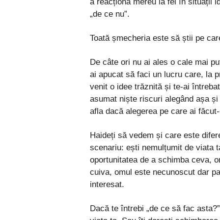
a reacționa mereu la fel în situații i
„de ce nu”.
Toată șmecheria este să știi pe care 
De câte ori nu ai ales o cale mai pu
ai apucat să faci un lucru care, la
venit o idee trăznită și te-ai întreb
asumat niște riscuri alegând așa și 
afla dacă alegerea pe care ai făcu
Haideți să vedem și care este difere
scenariu: ești nemulțumit de viata 
oportunitatea de a schimba ceva, o
cuiva, omul este necunoscut dar par
interesat.
Dacă te întrebi „de ce să fac asta?