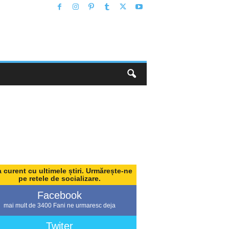
a curent cu ultimele știri. Urmărește-ne
pe retele de socializare.
Facebook
mai mult de 3400 Fani ne urmaresc deja
Twiter