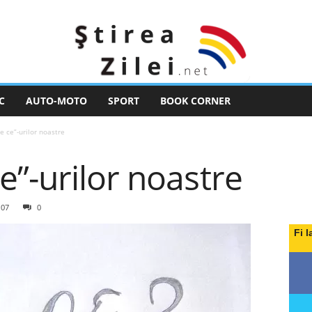
C
AUTO-MOTO
SPORT
BOOK CORNER
 ce”-urilor noastre
”-urilor noastre
107
0
Fi l