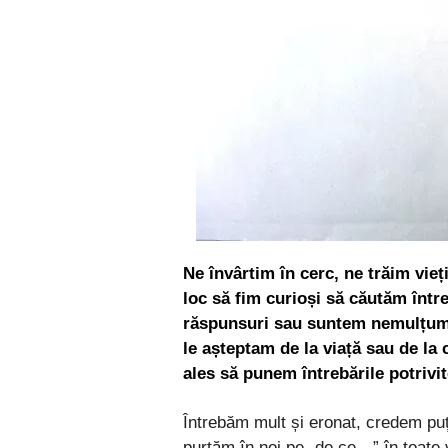
Ne învârtim în cerc, ne trăim vie
loc să fim curioși să căutăm într
răspunsuri sau suntem nemulțumi
le așteptam de la viață sau de la 
ales să punem întrebările potrivit
Întrebăm mult și eronat, credem puți
purtăm în noi pe „de ce…” în toate v