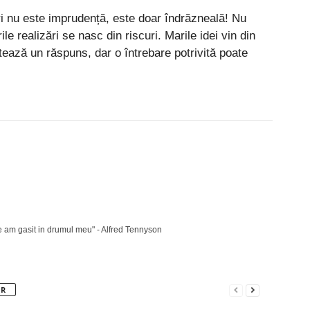
ări nu este imprudență, este doar îndrăzneală! Nu
le realizări se nasc din riscuri. Marile idei vin din
ntează un răspuns, dar o întrebare potrivită poate
Pinterest
WhatsApp
Linkedin
ce am gasit in drumul meu" - Alfred Tennyson
OR