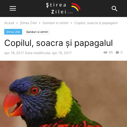
Acasă
Știrea Zilei
Ganduri si simtiri
Copilul, soacra și papagalul
Știrea Zilei
Ganduri si simtiri
Copilul, soacra și papagalul
95
0
apr. 18, 2017
Data modificata: apr. 18, 2017