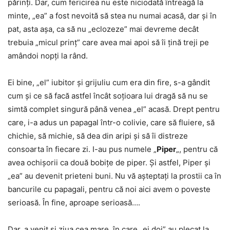
părinți. Dar, cum fericirea nu este niciodată întreagă la
minte, „ea” a fost nevoită să stea nu numai acasă, dar și în
pat, asta așa, ca să nu „eclozeze” mai devreme decât
trebuia „micul prinț” care avea mai apoi să îi țină treji pe
amândoi nopți la rând.
Ei bine, „el” iubitor și grijuliu cum era din fire, s-a gândit
cum și ce să facă astfel încât soțioara lui dragă să nu se
simtă complet singură până venea „el” acasă. Drept pentru
care, i-a adus un papagal într-o colivie, care să fluiere, să
chichie, să michie, să dea din aripi și să îi distreze
consoarta în fiecare zi. I-au pus numele „
Piper
„, pentru că
avea ochișorii ca două bobițe de piper. Și astfel, Piper și
„ea” au devenit prieteni buni. Nu vă așteptați la prostii ca în
bancurile cu papagali, pentru că noi aici avem o poveste
serioasă. În fine, aproape serioasă….
Dar, a venit și ziua cea mare, în care „ei doi” au plecat la