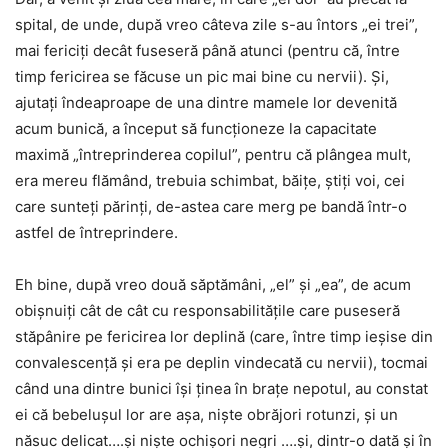
spital, de unde, după vreo câteva zile s-au întors „ei trei”,
mai fericiți decât fuseseră până atunci (pentru că, între
timp fericirea se făcuse un pic mai bine cu nervii). Și,
ajutați îndeaproape de una dintre mamele lor devenită
acum bunică, a început să funcționeze la capacitate
maximă „întreprinderea copilul”, pentru că plângea mult,
era mereu flămând, trebuia schimbat, băițe, știți voi, cei
care sunteți părinți, de-astea care merg pe bandă într-o
astfel de întreprindere.
Eh bine, după vreo două săptămâni, „el” și „ea”, de acum
obișnuiți cât de cât cu responsabilitățile care puseseră
stăpânire pe fericirea lor deplină (care, între timp ieșise din
convalescență și era pe deplin vindecată cu nervii), tocmai
când una dintre bunici își ținea în brațe nepotul, au constat
ei că bebelușul lor are așa, niște obrăjori rotunzi, și un
năsuc delicat….și niște ochișori negri ….și, dintr-o dată și în