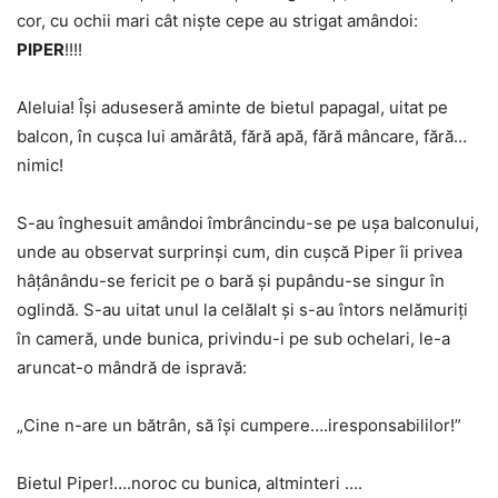
cor, cu ochii mari cât niște cepe au strigat amândoi:
PIPER
!!!!
Aleluia! Își aduseseră aminte de bietul papagal, uitat pe
balcon, în cușca lui amărâtă, fără apă, fără mâncare, fără…
nimic!
S-au înghesuit amândoi îmbrâncindu-se pe ușa balconului,
unde au observat surprinși cum, din cușcă Piper îi privea
hâțânându-se fericit pe o bară și pupându-se singur în
oglindă. S-au uitat unul la celălalt și s-au întors nelămuriți
în cameră, unde bunica, privindu-i pe sub ochelari, le-a
aruncat-o mândră de ispravă:
„Cine n-are un bătrân, să își cumpere….iresponsabililor!”
Bietul Piper!….noroc cu bunica, altminteri ….