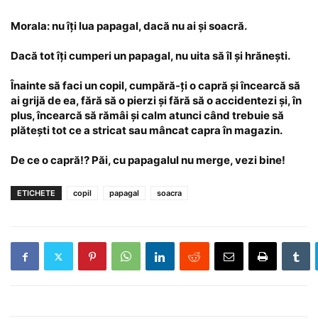
Morala
: nu îți lua papagal, dacă nu ai și soacră.
Dacă tot îți cumperi un papagal, nu uita să îl și hrănești.
Înainte să faci un copil, cumpără-ți o capră și încearcă să
ai grijă de ea, fără să o pierzi și fără să o accidentezi și, în
plus, încearcă să rămâi și calm atunci când trebuie să
plătești tot ce a stricat sau mâncat capra în magazin.
De ce o capră!? Păi, cu papagalul nu merge, vezi bine!
ETICHETE
copil
papagal
soacra