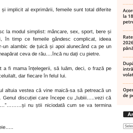
și implicit al exprimării, femeile sunt total diferite
Acor
la 1
petro
 la modul simplist: mâncare, sex, sport, bere și
Rate
ți, în timp ce femeile gândesc complicat, ideea
2026
ntr-un alambic de țuică și apoi alunecând ca pe un
până
neapărat ceva de rău….încă nu dați cu pietre.
După
 a fi mama înțelegerii, să luăm, deci, o frază pe
intră
volat
ilalt, dar fiecare în felul lui.
Open
ul altuia vestea că vine maică-sa să petreacă un
de p
enul discuției care începe cu „Iubiii…..vezi că
i…”………și nu știi niciodată cum se va termina
Ar
eie…..