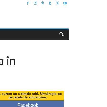
a în
a curent cu ultimele știri. Urmărește-ne
pe retele de socializare.
Facebook