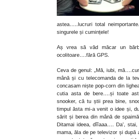
astea…..lucruri total neimportan
singurele și cumințele!
Aș vrea să văd măcar un bărba
ocolitoare….fără GPS.
Ceva de genul: „Mă, iubi, mă….cum
mână și cu telecomanda de la tev
concasam niște pop-corn din lighean
cutia asta de bere….și toate as
snooker, că tu știi prea bine, s
timpul ăsta mi-a venit o idee și, du
sărit și berea din mână de spaim
Ditamai ideea, dîîaaa…. Da’, stai, 
mama, ăla de pe televizor și după a