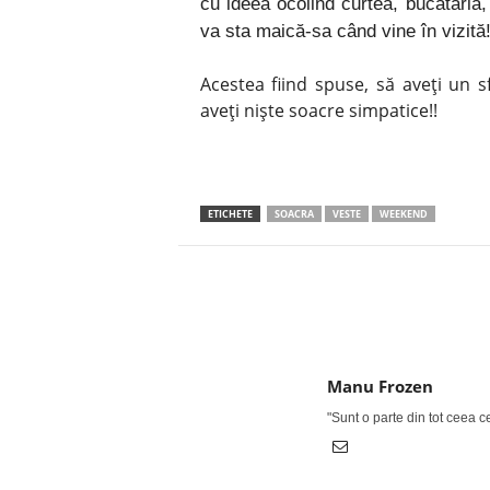
cu ideea ocolind curtea, bucătăria,
va sta maică-sa când vine în vizită
Acestea fiind spuse, să aveți un 
aveți niște soacre simpatice!!
ETICHETE
SOACRA
VESTE
WEEKEND
Facebook
Twitter
Manu Frozen
"Sunt o parte din tot ceea 