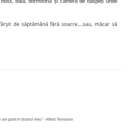
 holul, baia, dormitorul și camera de oaspeți unde
!
sfârșit de săptămână fără soacre….sau, măcar să
Pinterest
WhatsApp
Linkedin
ce am gasit in drumul meu" - Alfred Tennyson