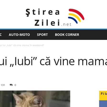
C
AUTO-MOTO
SPORT
BOOK CORNER
ui lui „Iubi” că vine mama în weekend?
lui „Iubi” că vine mam
131
0
Fi l