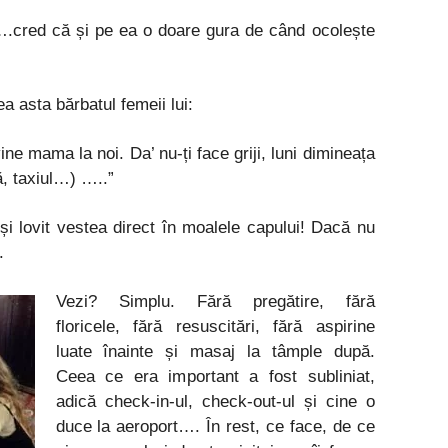
.cred că și pe ea o doare gura de când ocolește
 asta bărbatul femeii lui:
ine mama la noi. Da’ nu-ți face griji, luni dimineața
ă, taxiul…) …..”
și lovit vestea direct în moalele capului! Dacă nu
.
Vezi? Simplu. Fără pregătire, fără
floricele, fără resuscitări, fără aspirine
luate înainte și masaj la tâmple după.
Ceea ce era important a fost subliniat,
adică check-in-ul, check-out-ul și cine o
duce la aeroport…. În rest, ce face, de ce