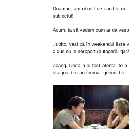
Doamne, am obosit de când scriu…
subiectul!
Acum, ia să vedem cum ar da vestea
„Iubito, vezi că în weekendul ăsta v
o duc eu la aeroport (autogară, gar
Zbang. Dacă n-ai fost atentă, te-a 
stai jos, ți s-au înmuiat genunchii…