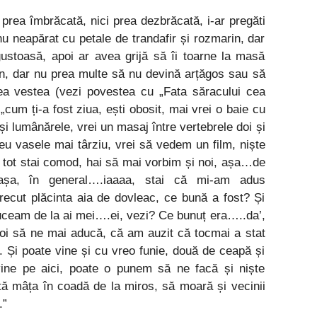
i prea îmbrăcată, nici prea dezbrăcată, i-ar pregăti
nu neapărat cu petale de trandafir și rozmarin, dar
ustoasă, apoi ar avea grijă să îi toarne la masă
in, dar nu prea multe să nu devină arțăgos sau să
ea vestea (vezi povestea cu „Fata săracului cea
: „cum ți-a fost ziua, ești obosit, mai vrei o baie cu
i lumânărele, vrei un masaj între vertebrele doi și
 eu vasele mai târziu, vrei să vedem un film, niște
ă tot stai comod, hai să mai vorbim și noi, așa…de
șa, în general….iaaaa, stai că mi-am adus
recut plăcinta aia de dovleac, ce bună a fost? Și
aduceam de la ai mei….ei, vezi? Ce bunuț era…..da’,
oi să ne mai aducă, că am auzit că tocmai a stat
un. Și poate vine și cu vreo funie, două de ceapă și
vine pe aici, poate o punem să ne facă și niște
stă mâța în coadă de la miros, să moară și vecinii
.”