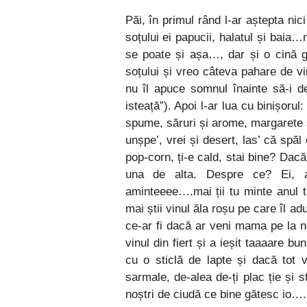
Păi, în primul rând l-ar aștepta nic
soțului ei papucii, halatul și baia…
se poate și așa…, dar și o cină g
soțului și vreo câteva pahare de v
nu îl apuce somnul înainte să-i d
isteață”). Apoi l-ar lua cu binișorul
spume, săruri și arome, margarete ș
unșpe’, vrei și desert, las’ că spăl
pop-corn, ți-e cald, stai bine? Dac
una de alta. Despre ce? Ei, a
aminteeee….mai ții tu minte anul t
mai știi vinul ăla roșu pe care îl 
ce-ar fi dacă ar veni mama pe la n
vinul din fiert și a ieșit taaaare b
cu o sticlă de lapte și dacă tot 
sarmale, de-alea de-ți plac ție și 
noștri de ciudă ce bine gătesc io….