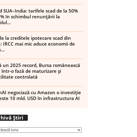
d SUA–India: tarifele scad de la 50%
8% în schimbul renunțării la
lul...
le la creditele ipotecare scad din
: IRCC mai mic aduce economii de
...
 un 2025 record, Bursa românească
 într-o fază de maturizare și
ilitate controlată
AI negociază cu Amazon o investiție
este 10 mld. USD în infrastructura AI
Arhivă
hivă Știri
Știri