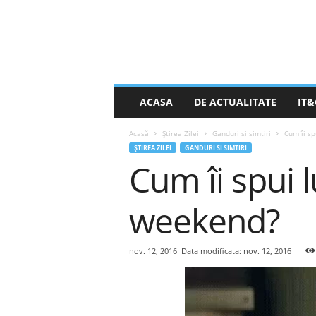
S
ACASA
DE ACTUALITATE
IT&
t
i
Acasă
Știrea Zilei
Ganduri si simtiri
Cum îi sp
r
ȘTIREA ZILEI
GANDURI SI SIMTIRI
e
Cum îi spui 
a
Z
i
weekend?
l
e
i
nov. 12, 2016
Data modificata: nov. 12, 2016
.
n
e
t