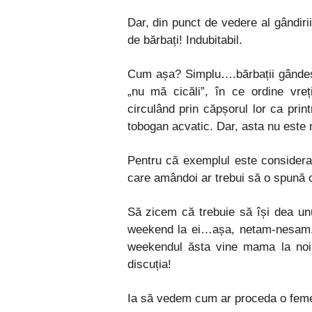
Dar, din punct de vedere al gândirii 
de bărbați! Indubitabil.
Cum așa? Simplu….bărbații gândesc
„nu mă cicăli”, în ce ordine vre
circulând prin căpșorul lor ca pri
tobogan acvatic. Dar, asta nu este 
Pentru că exemplul este considerat
care amândoi ar trebui să o spună celu
Să zicem că trebuie să își dea un
weekend la ei…așa, netam-nesam. G
weekendul ăsta vine mama la no
discuția!
Ia să vedem cum ar proceda o fem