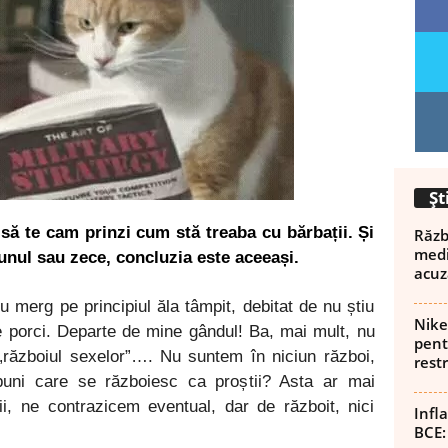
Șt
 să te cam prinzi cum stă treaba cu bărbații. Și
Războ
medi
unul sau zece, concluzia este aceeași.
acuz
nu merg pe principiul ăla tâmpit, debitat de nu știu
Nike
ște porci. Departe de mine gândul! Ba, mai mult, nu
pent
„războiul sexelor”…. Nu suntem în niciun război,
rest
buni care se războiesc ca proștii? Asta ar mai
i, ne contrazicem eventual, dar de războit, nici
Infl
BCE: