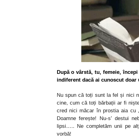
După o vârstă, tu, femeie, începi
indiferent dacă ai cunoscut doar 
Nu spun că toți sunt la fel și nici 
cine, cum că toți bărbații ar fi ni
cred nici măcar în prostia aia cu 
Doamne ferește! Nu-s’ destui ne
lipsi….. Ne completăm unii pe alți
vorbă!