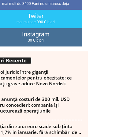
mai mult de 3400 Fani ne urmaresc deja
Twiter
mai mult de 990 Cititori
Instagram
30 Cititori
iri Recente
i juridic între giganții
camentelor pentru obezitate: ce
ații grave aduce Novo Nordisk
 anunță costuri de 300 mil. USD
ru concedieri: compania își
ructurează operațiunile
ația din zona euro scade sub ținta
 1,7% în ianuarie, fără schimbări de...