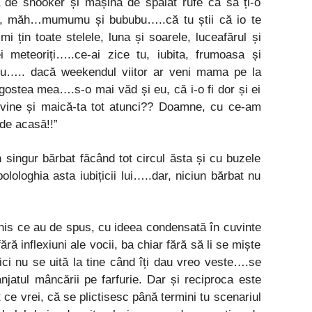
 de snooker și mașina de spălat rufe ca să ți-o
 măh…mumumu și bububu…..că tu știi că io te
i țin toate stelele, luna și soarele, luceafărul și
rei meteoriți…..ce-ai zice tu, iubita, frumoasa și
….. dacă weekendul viitor ar veni mama pe la
stea mea….s-o mai văd și eu, că i-o fi dor și ei
ne și maică-ta tot atunci?? Doamne, cu ce-am
de acasă!!”
singur bărbat făcând tot circul ăsta și cu buzele
olologhia asta iubițicii lui…..dar, niciun bărbat nu
chis ce au de spus, cu ideea condensată în cuvinte
ără inflexiuni ale vocii, ba chiar fără să li se miște
ci nu se uită la tine când îți dau vreo veste….se
njatul mâncării pe farfurie. Dar și reciproca este
ct ce vrei, că se plictisesc până termini tu scenariul