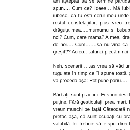
am așteptat să se termine partida
spun…. Cum ce? Ideea… Mă iubi,
iubesc, că tu ești cerul meu unde-m
restul constelațiilor, plus vreo t
drăguța mea…..mumumu și bububu
noi? Cum, care mama? A mea, drago
de noi…. Cum…….să nu vină că vi
greșit?? Aoleo….atunci plecăm noi 
Neh, scenarii ….aș vrea să văd un 
țuguiate în timp ce îi spune toată p
va proceda așa! Pot pune pariu….
Bărbații sunt practici. Ei spun des
puține. Fără gesticulații prea mari, f
vreun mușchi pe față! Câteodată ni
prefac așa, că sunt ocupați cu ara
valabilă: lor trebuie să le spui dire