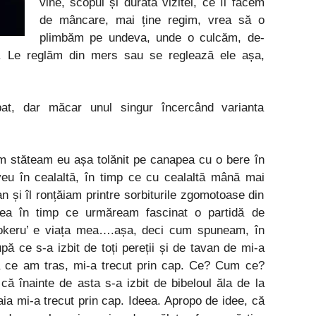
vine, scopul și durata vizitei, ce îi facem
de mâncare, mai ține regim, vrea să o
plimbăm pe undeva, unde o culcăm, de-
te. Le reglăm din mers sau se reglează ele așa,
t, dar măcar unul singur încercând varianta
 stăteam eu așa tolănit pe canapea cu o bere în
eu în cealaltă, în timp ce cu cealaltă mână mai
 și îl ronțăiam printre sorbiturile zgomotoase din
tea în timp ce urmăream fascinat o partidă de
nookeru’ e viața mea….așa, deci cum spuneam, în
pă ce s-a izbit de toți pereții și de tavan de mi-a
ă ce am tras, mi-a trecut prin cap. Ce? Cum ce?
că înainte de asta s-a izbit de bibeloul ăla de la
ia mi-a trecut prin cap. Ideea. Apropo de idee, că