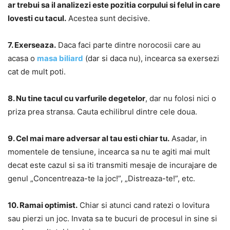
ar trebui sa il analizezi este pozitia corpului si felul in care
lovesti cu tacul.
Acestea sunt decisive.
7. Exerseaza.
Daca faci parte dintre norocosii care au
acasa o
masa biliard
(dar si daca nu), incearca sa exersezi
cat de mult poti.
8. Nu tine tacul cu varfurile degetelor
, dar nu folosi nici o
priza prea stransa. Cauta echilibrul dintre cele doua.
9. Cel mai mare adversar al tau esti chiar tu.
Asadar, in
momentele de tensiune, incearca sa nu te agiti mai mult
decat este cazul si sa iti transmiti mesaje de incurajare de
genul „Concentreaza-te la joc!”, „Distreaza-te!”, etc.
10. Ramai optimist.
Chiar si atunci cand ratezi o lovitura
sau pierzi un joc. Invata sa te bucuri de procesul in sine si