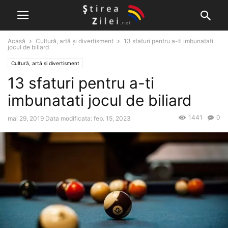
Acasă
Cultură, artă și divertisment
13 sfaturi pentru a-ti imbunatati
jocul de biliard
Cultură, artă și divertisment
13 sfaturi pentru a-ti
imbunatati jocul de biliard
1441
0
mai 29, 2019
Data modificata: feb. 15, 2023