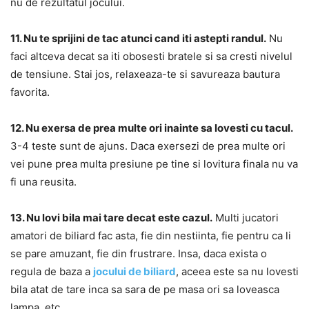
nu de rezultatul jocului.
11. Nu te sprijini de tac atunci cand iti astepti randul.
Nu
faci altceva decat sa iti obosesti bratele si sa cresti nivelul
de tensiune. Stai jos, relaxeaza-te si savureaza bautura
favorita.
12. Nu exersa de prea multe ori inainte sa lovesti cu tacul.
3-4 teste sunt de ajuns. Daca exersezi de prea multe ori
vei pune prea multa presiune pe tine si lovitura finala nu va
fi una reusita.
13. Nu lovi bila mai tare decat este cazul.
Multi jucatori
amatori de biliard fac asta, fie din nestiinta, fie pentru ca li
se pare amuzant, fie din frustrare. Insa, daca exista o
regula de baza a
jocului de biliard
, aceea este sa nu lovesti
bila atat de tare inca sa sara de pe masa ori sa loveasca
lampa, etc.