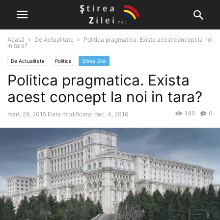
Acasă
De Actualitate
Politica pragmatica. Exista acest concept la noi
in tara?
De Actualitate
Politica
Știrea Zilei
Politica pragmatica. Exista
acest concept la noi in tara?
140
0
mart. 29, 2015
Data modificata: dec. 4, 2016