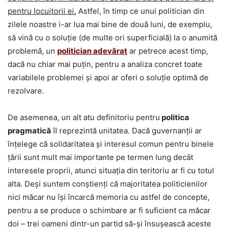
pentru locuitorii ei.
Astfel, în timp ce unui politician din
zilele noastre i-ar lua mai bine de două luni, de exemplu,
să vină cu o soluție (de multe ori superficială) la o anumită
problemă, un
politician adevărat
ar petrece acest timp,
dacă nu chiar mai puțin, pentru a analiza concret toate
variabilele problemei și apoi ar oferi o soluție optimă de
rezolvare.
De asemenea, un alt atu definitoriu pentru
politica
pragmatică
îl reprezintă unitatea. Dacă guvernanții ar
înțelege că solidaritatea și interesul comun pentru binele
țării sunt mult mai importante pe termen lung decât
interesele proprii, atunci situația din teritoriu ar fi cu totul
alta. Deși suntem conștienți că majoritatea politicienilor
nici măcar nu își încarcă memoria cu astfel de concepte,
pentru a se produce o schimbare ar fi suficient ca măcar
doi – trei oameni dintr-un partid să-și însușească aceste