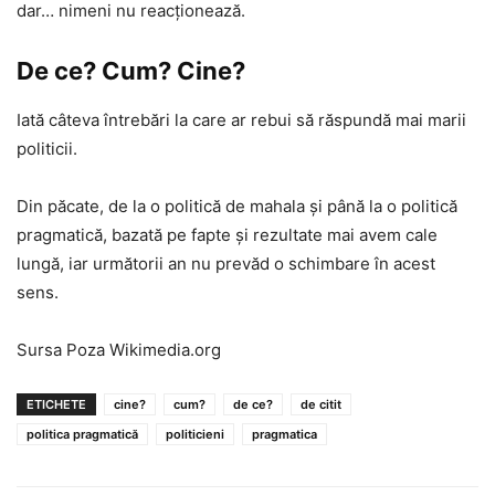
dar… nimeni nu reacționează.
De ce? Cum? Cine?
Iată câteva întrebări la care ar rebui să răspundă mai marii
politicii.
Din păcate, de la o politică de mahala și până la o politică
pragmatică, bazată pe fapte și rezultate mai avem cale
lungă, iar următorii an nu prevăd o schimbare în acest
sens.
Sursa Poza Wikimedia.org
ETICHETE
cine?
cum?
de ce?
de citit
politica pragmatică
politicieni
pragmatica