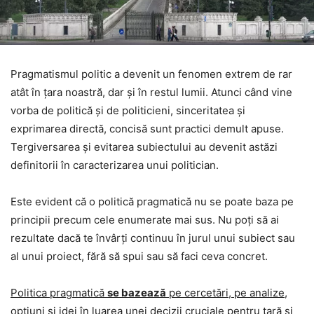
Pragmatismul politic a devenit un fenomen extrem de rar
atât în țara noastră, dar și în restul lumii. Atunci când vine
vorba de politică și de politicieni, sinceritatea și
exprimarea directă, concisă sunt practici demult apuse.
Tergiversarea și evitarea subiectului au devenit astăzi
definitorii în caracterizarea unui politician.
Este evident că o politică pragmatică nu se poate baza pe
principii precum cele enumerate mai sus. Nu poți să ai
rezultate dacă te învârți continuu în jurul unui subiect sau
al unui proiect, fără să spui sau să faci ceva concret.
Politica pragmatică
se bazează
pe cercetări, pe analize,
opțiuni și idei în luarea unei decizii cruciale pentru țară și