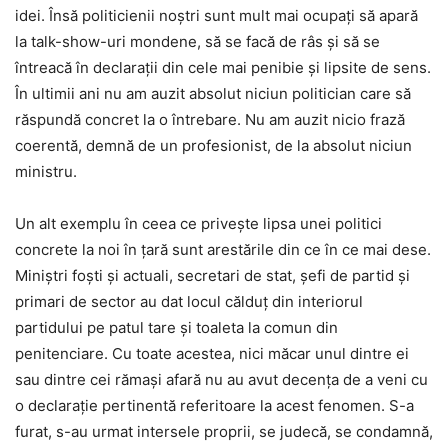
idei. Însă politicienii noștri sunt mult mai ocupați să apară
la talk-show-uri mondene, să se facă de râs și să se
întreacă în declarații din cele mai penibie și lipsite de sens.
În ultimii ani nu am auzit absolut niciun politician care să
răspundă concret la o întrebare. Nu am auzit nicio frază
coerentă, demnă de un profesionist, de la absolut niciun
ministru.
Un alt exemplu în ceea ce privește lipsa unei politici
concrete la noi în țară sunt arestările din ce în ce mai dese.
Miniștri foști și actuali, secretari de stat, șefi de partid și
primari de sector au dat locul călduț din interiorul
partidului pe patul tare și toaleta la comun din
penitenciare. Cu toate acestea, nici măcar unul dintre ei
sau dintre cei rămași afară nu au avut decența de a veni cu
o declarație pertinentă referitoare la acest fenomen. S-a
furat, s-au urmat intersele proprii, se judecă, se condamnă,