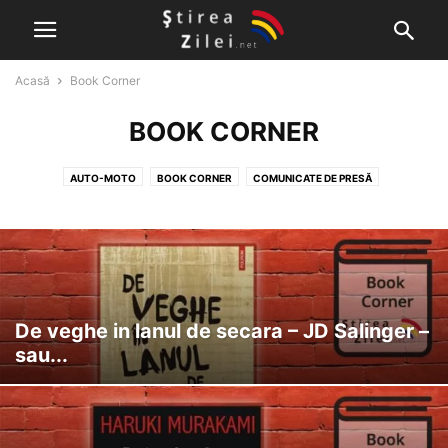
Acasă
Book Corner
BOOK CORNER
AUTO-MOTO
BOOK CORNER
COMUNICATE DE PRESĂ
CULTURĂ, ARTĂ ȘI DIVERTISMENT
DE ACTUALITATE
DEZVOLTARE PERSONALĂ
FILMUL DE SÂMBĂTĂ
GASTRONOMIE
IT&C
MODĂ
SĂNĂTATE
SHOWBIZ
SPORT
ȘTIREA ZILEI
De veghe in lanul de secara – JD Salinger –
sau...