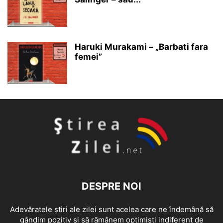
Haruki Murakami – „Barbati fara
femei”
DESPRE NOI
Adevăratele știri ale zilei sunt acelea care ne îndemână să
gândim pozitiv și să rămânem optimiști indiferent de