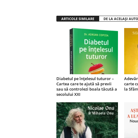
ARTICOLE SIMILARE
DE LA ACELAȘI AUT
Diabetul pe înțelesul tuturor –
Adevăra
Cartea care te ajută să previi
carte c
sau să controlezi boala tăcută a
la Sfân
secolului XXI