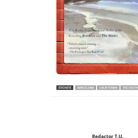
ETICHETE
BARCELONA
COLM TOIBIN
THE SOUTH
Facebook
Twitter
Redactor T.U.