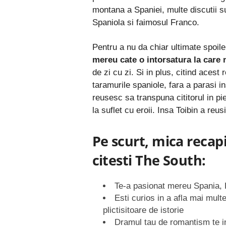
montana a Spaniei, multe discutii su
Spaniola si faimosul Franco.
Pentru a nu da chiar ultimate spoiler
mereu cate o intorsatura la care n
de zi cu zi. Si in plus, citind acest
taramurile spaniole, fara a parasi i
reusesc sa transpuna cititorul in pie
la suflet cu eroii. Insa Toibin a reu
Pe scurt, mica recapi
citesti The South:
Te-a pasionat mereu Spania, B
Esti curios in a afla mai multe
plictisitoare de istorie
Dramul tau de romantism te i