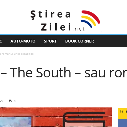
C
AUTO-MOTO
SPORT
BOOK CORNER
au romanul unei escapade
 – The South – sau r
79
0
Fi l