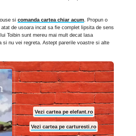
mouse si
comanda cartea chiar acum
. Propun o
r atat de usoara incat sa fie complet lipsita de sens
lui Toibin sunt mereu mai mult decat lasa
si nu vei regreta. Astept parerile voastre si alte
Vezi cartea pe elefant.ro
Vezi cartea pe carturesti.ro