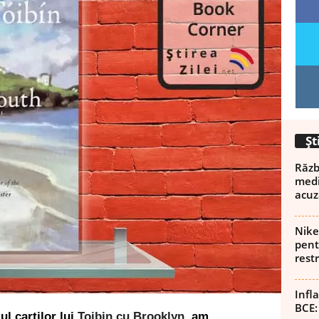
Șt
Războ
medi
acuz
Nike
pent
rest
Infl
BCE:
l cartilor lui
Toibin cu Brooklyn
, am