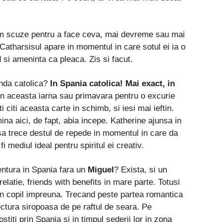
am scuze pentru a face ceva, mai devreme sau mai
Catharsisul apare in momentul in care sotul ei ia o
 si ameninta ca pleaca. Zis si facut.
landa catolica?
In Spania catolica! Mai exact, in
 in aceasta iarna sau primavara pentru o excurie
 citi aceasta carte in schimb, si iesi mai ieftin.
na aici, de fapt, abia incepe. Katherine ajunsa in
a trece destul de repede in momentul in care da
i mediul ideal pentru spiritul ei creativ.
entura in Spania fara un
Miguel
? Exista, si un
elatie, friends with benefits in mare parte. Totusi
un copil impreuna. Trecand peste partea romantica
lectura siropoasa de pe raftul de seara. Pe
stiti prin Spania si in timpul sederii lor in zona