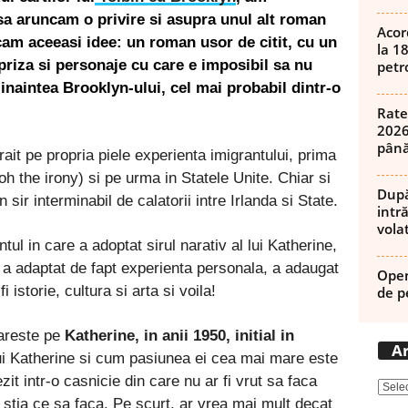
 sa aruncam o privire si asupra unul alt roman
Acor
cam aceeasi idee: un roman usor de citit, cu un
la 1
 priza si personaje cu care e imposibil sa nu
petro
inaintea Brooklyn-ului, cel mai probabil dintr-o
Rate
2026
până
trait pe propria piele experienta imigrantului, prima
(oh the irony) si pe urma in Statele Unite. Chiar si
După
sir interminabil de calatorii intre Irlanda si State.
intră
volat
l in care a adoptat sirul narativ al lui Katherine,
 a adaptat de fapt experienta personala, a adaugat
Open
istorie, cultura si arta si voila!
de p
areste pe
Katherine, in anii 1950, initial in
Ar
i Katherine si cum pasiunea ei cea mai mare este
it intr-o casnicie din care nu ar fi vrut sa faca
 stia ce sa faca. Pe scurt, ar vrea mai mult decat