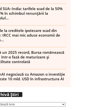
d SUA–India: tarifele scad de la 50%
8% în schimbul renunțării la
lul...
le la creditele ipotecare scad din
: IRCC mai mic aduce economii de
...
 un 2025 record, Bursa românească
 într-o fază de maturizare și
ilitate controlată
AI negociază cu Amazon o investiție
este 10 mld. USD în infrastructura AI
Arhivă
hivă Știri
Știri