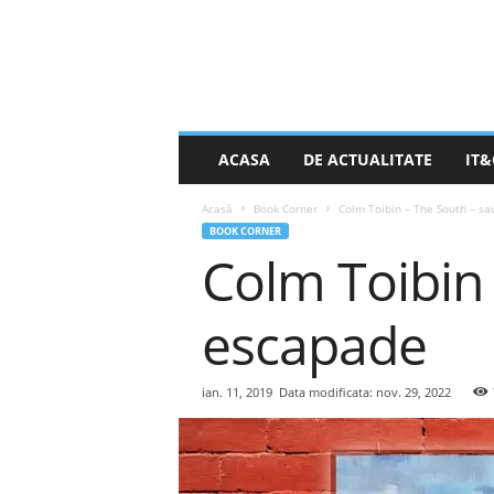
S
ACASA
DE ACTUALITATE
IT&
t
i
Acasă
Book Corner
Colm Toibin – The South – s
r
BOOK CORNER
e
Colm Toibin
a
Z
i
escapade
l
e
i
ian. 11, 2019
Data modificata: nov. 29, 2022
.
n
e
t