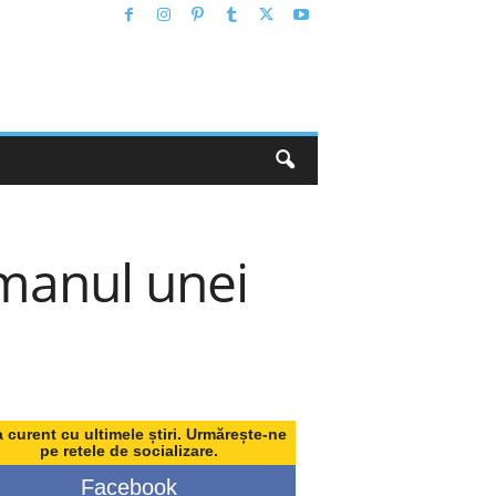
omanul unei
a curent cu ultimele știri. Urmărește-ne
pe retele de socializare.
Facebook