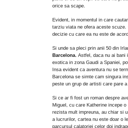
orice sa scape.
Evident, in momentul in care caut
tarziu viata ne ofera aceste scuze. 
decizie cu care ea nu este de acord
Si unde sa pleci prin anii 50 din Ir
Barcelona.
Astfel, daca nu ai bani
exotica in zona Gaudi a Spaniei, poti
Insa evident ca aventura nu se termi
Barcelona se simte cam singura ins
peste un grup de artisti care pare a f
Si ce ar fi fost un roman despre av
Miguel, cu care Katherine incepe o r
rezista mult impreuna, au chiar si 
a lucrurilor, cartea nu este doar o 
parcursul calatoriei celor doi indrago