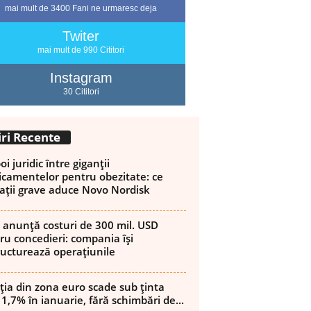
mai mult de 3400 Fani ne urmaresc deja
Twiter
mai mult de 990 Cititori
Instagram
30 Cititori
iri Recente
i juridic între giganții
camentelor pentru obezitate: ce
ații grave aduce Novo Nordisk
 anunță costuri de 300 mil. USD
ru concedieri: compania își
ructurează operațiunile
ația din zona euro scade sub ținta
 1,7% în ianuarie, fără schimbări de...