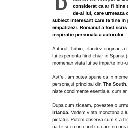
D
considerat ca ar fi bine
de-al lui, care urmeaza 
subiect interesant care te tine in
empatizezi. Romanul a fost scris 
inspiratie personala a autorului.
Autorul, Toibin, irlandez originar, a 
lui experienta fiind chiar in Spania 
momenan viata lui se imparte intr-un 
Astfel, am putea spune ca in momentu
personajul principal din
The South
,
niste condimente esentiale, cum ar fi 
Dupa cum ziceam, povestea o urm
Irlanda
. Vedem viata monotana a lu
pictatul. Putem observa cum s-a trez
parte si cu un copil cu care nu prea