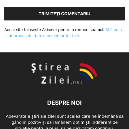
Acest site folosește Akismet pentru a reduce spamul.
Află cum
sunt procesate datele comentariilor tale
.
DESPRE NOI
Adevăratele știri ale zilei sunt acelea care ne îndemână să
gândim pozitiv și să rămânem optimiști indiferent de
situație pentru a reuși să ne dezvoltăm continuu.