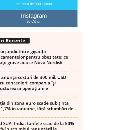
mai mult de 990 Cititori
Instagram
30 Cititori
iri Recente
i juridic între giganții
camentelor pentru obezitate: ce
ații grave aduce Novo Nordisk
 anunță costuri de 300 mil. USD
ru concedieri: compania își
ructurează operațiunile
ația din zona euro scade sub ținta
 1,7% în ianuarie, fără schimbări de...
d SUA–India: tarifele scad de la 50%
8% în schimbul renunțării la