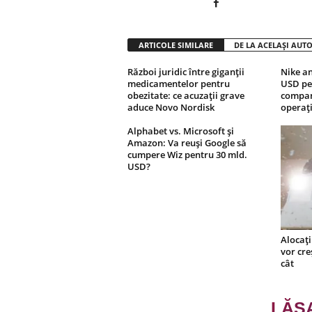
ARTICOLE SIMILARE
DE LA ACELAȘI AUT
Război juridic între giganții
Nike an
medicamentelor pentru
USD pen
obezitate: ce acuzații grave
compani
aduce Novo Nordisk
operați
Alphabet vs. Microsoft și
Amazon: Va reuși Google să
cumpere Wiz pentru 30 mld.
USD?
Alocați
vor cre
cât
LĂS