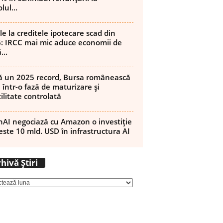
lul...
le la creditele ipotecare scad din
: IRCC mai mic aduce economii de
...
 un 2025 record, Bursa românească
 într-o fază de maturizare și
ilitate controlată
AI negociază cu Amazon o investiție
este 10 mld. USD în infrastructura AI
Arhivă
hivă Știri
Știri