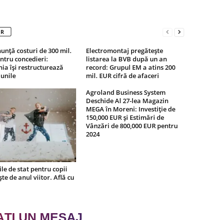
OR
unță costuri de 300 mil.
Electromontaj pregătește
tru concedieri:
listarea la BVB după un an
a își restructurează
record: Grupul EM a atins 200
unile
mil. EUR cifră de afaceri
Agroland Business System
Deschide Al 27-lea Magazin
MEGA în Moreni: Investiție de
150,000 EUR și Estimări de
Vânzări de 800,000 EUR pentru
2024
ile de stat pentru copii
ște de anul viitor. Află cu
AȚI UN MESAJ