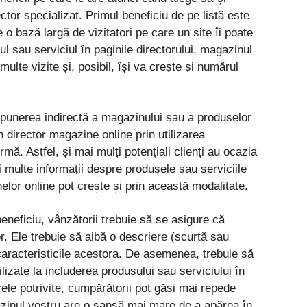
ctor specializat. Primul beneficiu de pe listă este
 o bază largă de vizitatori pe care un site îi poate
ul sau serviciul în paginile directorului, magazinul
lte vizite și, posibil, își va crește și numărul
xpunerea indirectă a magazinului sau a produselor
n director magazine online prin utilizarea
rmă. Astfel, și mai mulți potențiali clienți au ocazia
 multe informații despre produsele sau serviciile
elor online pot crește și prin această modalitate.
eneficiu, vânzătorii trebuie să se asigure că
r. Ele trebuie să aibă o descriere (scurtă sau
 caracteristicile acestora. De asemenea, trebuie să
ilizate la includerea produsului sau serviciului în
cele potrivite, cumpărătorii pot găsi mai repede
inul vostru are o șansă mai mare de a apărea în