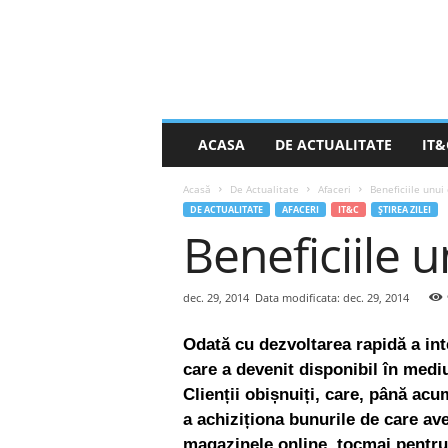
S
ACASA
DE ACTUALITATE
IT&
t
i
Acasă
De Actualitate
Afaceri
Beneficiile unui
r
DE ACTUALITATE
AFACERI
IT&C
ȘTIREA ZILEI
e
Beneficiile 
a
Z
i
l
dec. 29, 2014
Data modificata: dec. 29, 2014
e
i
Odată cu dezvoltarea rapidă a int
.
care a devenit disponibil în mediu
n
Clienții obișnuiți, care, până ac
e
a achiziționa bunurile de care av
t
magazinele online, tocmai pentru 