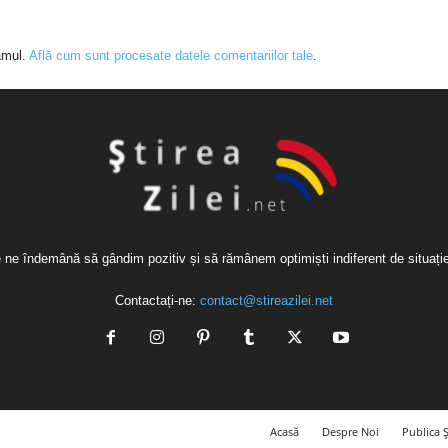
amul.
Află cum sunt procesate datele comentariilor tale
.
re ne îndemână să gândim pozitiv și să rămânem optimiști indiferent de situaț
Contactați-ne:
contact@stireazilei.net
Acasă
Despre Noi
Publica Ș