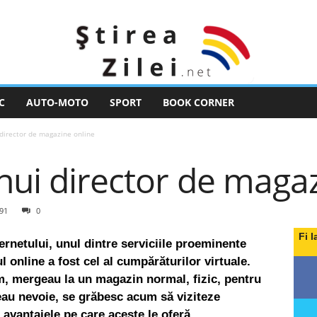
C
AUTO-MOTO
SPORT
BOOK CORNER
 director de magazine online
unui director de maga
91
0
Fi l
ernetului, unul dintre serviciile proeminente
l online a fost cel al cumpărăturilor virtuale.
um, mergeau la un magazin normal, fizic, pentru
eau nevoie, se grăbesc acum să viziteze
avantajele pe care aceste le oferă.