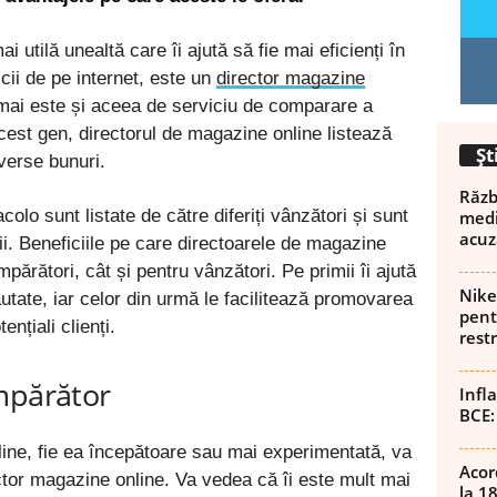
utilă unealtă care îi ajută să fie mai eficienți în
cii de pe internet, este un
director magazine
mai este și aceea de serviciu de comparare a
 acest gen, directorul de magazine online listează
Șt
verse bunuri.
Războ
olo sunt listate de către diferiți vânzători și sunt
medi
acuz
ii. Beneficiile pe care directoarele de magazine
mpărători, cât și pentru vânzători. Pe primii îi ajută
Nike
ate, iar celor din urmă le facilitează promovarea
pent
ențiali clienți.
rest
mpărător
Infl
BCE:
ine, fie ea începătoare sau mai experimentată, va
Acor
ector magazine online. Va vedea că îi este mult mai
la 1