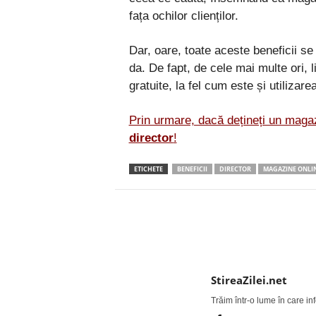
fața ochilor clienților.
Dar, oare, toate aceste beneficii s
da. De fapt, de cele mai multe ori, l
gratuite, la fel cum este și utilizarea
Prin urmare, dacă dețineți un magazi
director
!
ETICHETE
BENEFICII
DIRECTOR
MAGAZINE ONLI
Facebook
Twitter
StireaZilei.net
Trăim într-o lume în care i