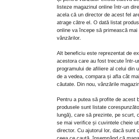
listeze magazinul online într-un dire
acela că un director de acest fel are
atrage către el. O dată listat produs
online va începe să primească mai mu
vânzărilor.
Alt beneficiu este reprezentat de e
acestora care au fost trecute într-u
programului de afiliere al celui din u
de a vedea, compara și afla cât mai
căutate. Din nou, vânzările magazin
Pentru a putea să profite de acest b
produsele sunt listate corespunzăto
lungă), care să prezinte, pe scurt,
se mai verifice și cuvintele cheie ut
director. Cu ajutorul lor, dacă sunt 
ceea ce caută, însemnând că magaz