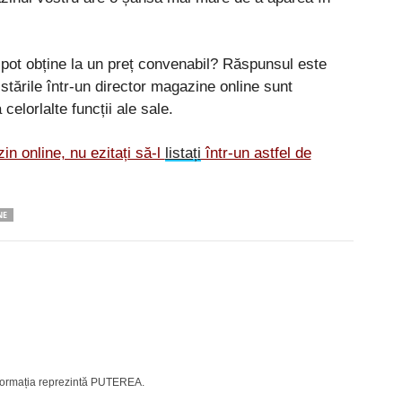
e pot obține la un preț convenabil? Răspunsul este
istările într-un director magazine online sunt
 celorlalte funcții ale sale.
n online, nu ezitați să-l
listați
într-un astfel de
NE
Pinterest
WhatsApp
Linkedin
nformația reprezintă PUTEREA.