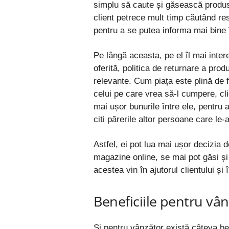
simplu să caute și găsească produs
client petrece mult timp căutând re
pentru a se putea informa mai bine î
Pe lângă aceasta, pe el îl mai inter
oferită, politica de returnare a prod
relevante. Cum piața este plină de 
celui pe care vrea să-l cumpere, cl
mai ușor bunurile între ele, pentru a
citi părerile altor persoane care le-
Astfel, ei pot lua mai ușor decizia
magazine online, se mai pot găsi și
acestea vin în ajutorul clientului ș
Beneficiile pentru vâ
Și pentru vânzător există câteva ben