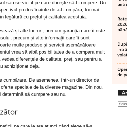
ul sau serviciul pe care dorește să-l cumpere. Un
petro
spectivul produs înainte de a-l cumpăra, tocmai
n legătură cu prețul și calitatea acestuia.
Rate
2026
până
esează și alte lucruri, precum garanția care îi este
usului, precum și alte informații care îi sunt
După
foarte multe produse și servicii asemănătoare
intră
ientul vrea să aibă posibilitatea de a compara mult
volat
 vedea diferențele de calitate, preț, sau pentru a
au achiziționat deja.
Open
de p
 de cumpărare. De asemenea, într-un director de
 oferte speciale de la diverse magazine. Din nou,
Ar
i îl determină să cumpere sau nu.
nzător
eficii pe care le are atunci când alege să-și