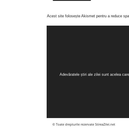
Acest site folosește Akismet pentru a reduce sp
Adevăratele știri ale zilei sunt acelea ca
© Toate drepturile rezervate StireaZilei.net