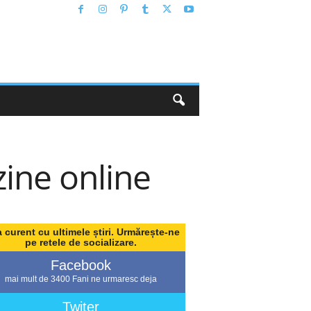
zine online
a curent cu ultimele știri. Urmărește-ne
pe retele de socializare.
Facebook
mai mult de 3400 Fani ne urmaresc deja
Twiter