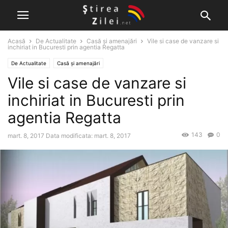
Acasă
De Actualitate
Casă și amenajări
Vile si case de vanzare si
inchiriat in Bucuresti prin agentia Regatta
De Actualitate
Casă și amenajări
Vile si case de vanzare si
inchiriat in Bucuresti prin
agentia Regatta
143
0
mart. 8, 2017
Data modificata: mart. 8, 2017