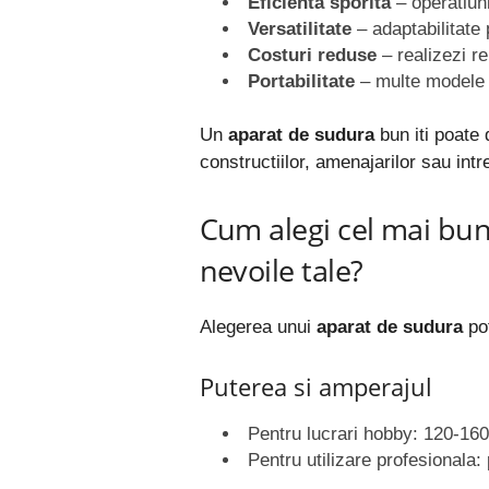
Eficienta sporita
– operatiun
Versatilitate
– adaptabilitate 
Costuri reduse
– realizezi re
Portabilitate
– multe modele 
Un
aparat de sudura
bun iti poate 
constructiilor, amenajarilor sau intr
Cum alegi cel mai bu
nevoile tale?
Alegerea unui
aparat de sudura
pot
Puterea si amperajul
Pentru lucrari hobby: 120-16
Pentru utilizare profesionala