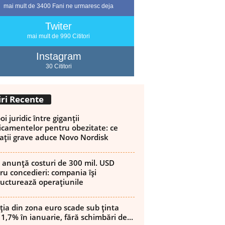
mai mult de 3400 Fani ne urmaresc deja
Twiter
mai mult de 990 Cititori
Instagram
30 Cititori
iri Recente
i juridic între giganții
camentelor pentru obezitate: ce
ații grave aduce Novo Nordisk
 anunță costuri de 300 mil. USD
ru concedieri: compania își
ructurează operațiunile
ația din zona euro scade sub ținta
 1,7% în ianuarie, fără schimbări de...