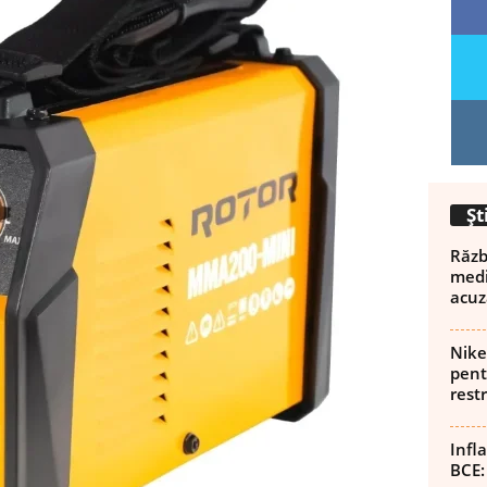
Șt
Războ
medi
acuz
Nike
pent
rest
Infl
BCE: