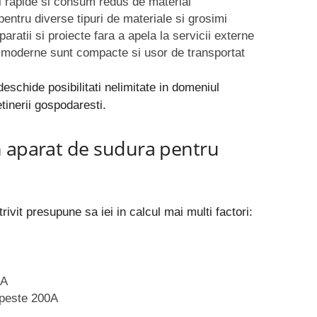
i rapide si consum redus de material
pentru diverse tipuri de materiale si grosimi
paratii si proiecte fara a apela la servicii externe
moderne sunt compacte si usor de transportat
deschide posibilitati nelimitate in domeniul
etinerii gospodaresti.
n aparat de sudura pentru
rivit presupune sa iei in calcul mai multi factori:
0A
: peste 200A