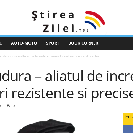
C
AUTO-MOTO
SPORT
BOOK CORNER
t de sudura – aliatul de incredere pentru lucrari rezistente si precise
dura – aliatul de inc
i rezistente si precis
6
0
Fi l