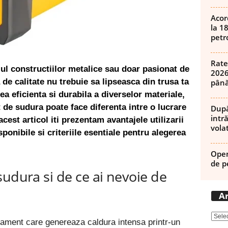
Acor
la 1
petro
Rate
iul constructiilor metalice sau doar pasionat de
2026
de calitate nu trebuie sa lipseasca din trusa ta
până
a eficienta si durabila a diverselor materiale,
 de sudura poate face diferenta intre o lucrare
După
intră
cest articol iti prezentam avantajele utilizarii
volat
sponibile si criteriile esentiale pentru alegerea
Open
de p
sudura si de ce ai nevoie de
Ar
ament care genereaza caldura intensa printr-un