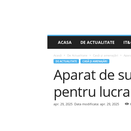
S
ACASA
DE ACTUALITATE
IT&
t
i
Acasă
De Actualitate
Casă și amenajări
Apara
r
DE ACTUALITATE
CASĂ ȘI AMENAJĂRI
e
Aparat de su
a
Z
i
pentru lucrar
l
e
i
apr. 29, 2025
Data modificata: apr. 29, 2025
.
n
e
t