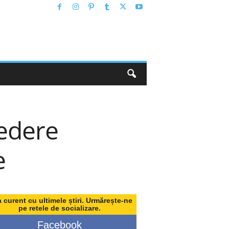
redere
e
a curent cu ultimele știri. Urmărește-ne
pe retele de socializare.
Facebook