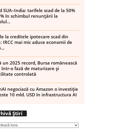
d SUA–India: tarifele scad de la 50%
8% în schimbul renunțării la
lul...
le la creditele ipotecare scad din
: IRCC mai mic aduce economii de
...
 un 2025 record, Bursa românească
 într-o fază de maturizare și
ilitate controlată
AI negociază cu Amazon o investiție
este 10 mld. USD în infrastructura AI
Arhivă
hivă Știri
Știri