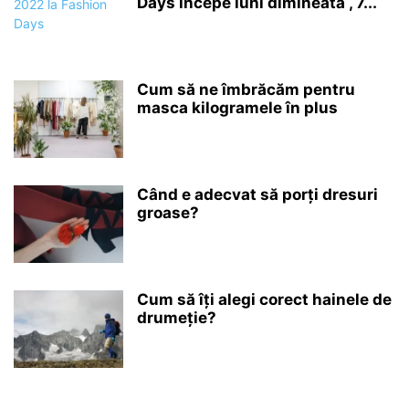
Days începe luni dimineata , 7...
Cum să ne îmbrăcăm pentru
masca kilogramele în plus
Când e adecvat să porți dresuri
groase?
Cum să îți alegi corect hainele de
drumeție?