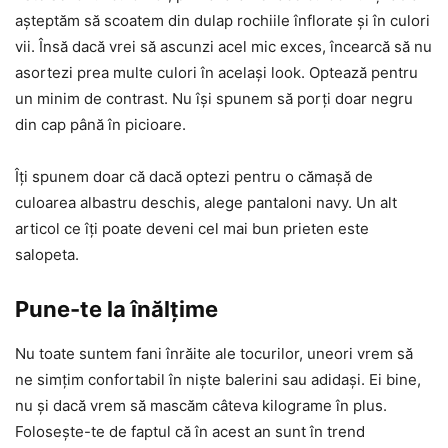
așteptăm să scoatem din dulap rochiile înflorate și în culori
vii. Însă dacă vrei să ascunzi acel mic exces, încearcă să nu
asortezi prea multe culori în același look. Optează pentru
un minim de contrast. Nu își spunem să porți doar negru
din cap până în picioare.
Îți spunem doar că dacă optezi pentru o cămașă de
culoarea albastru deschis, alege pantaloni navy. Un alt
articol ce îți poate deveni cel mai bun prieten este
salopeta.
Pune-te la înălțime
Nu toate suntem fani înrăite ale tocurilor, uneori vrem să
ne simțim confortabil în niște balerini sau adidași. Ei bine,
nu și dacă vrem să mascăm câteva kilograme în plus.
Folosește-te de faptul că în acest an sunt în trend