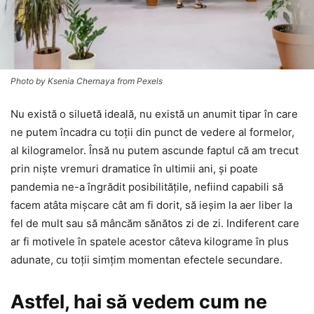
Photo by Ksenia Chernaya from Pexels
Nu există o siluetă ideală, nu există un anumit tipar în care
ne putem încadra cu toții din punct de vedere al formelor,
al kilogramelor. Însă nu putem ascunde faptul că am trecut
prin niște vremuri dramatice în ultimii ani, și poate
pandemia ne-a îngrădit posibilitățile, nefiind capabili să
facem atâta mișcare cât am fi dorit, să ieșim la aer liber la
fel de mult sau să mâncăm sănătos zi de zi. Indiferent care
ar fi motivele în spatele acestor câteva kilograme în plus
adunate, cu toții simțim momentan efectele secundare.
Astfel, hai să vedem cum ne