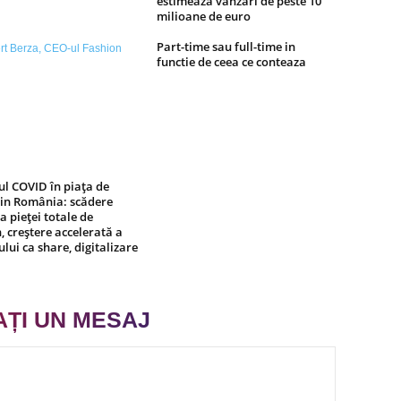
estimează vânzări de peste 10
milioane de euro
Part-time sau full-time in
functie de ceea ce conteaza
l COVID în piața de
din România: scădere
a pieței totale de
, creștere accelerată a
ului ca share, digitalizare
AȚI UN MESAJ