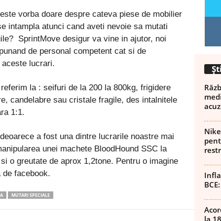
 este vorba doare despre cateva piese de mobilier
e intampla atunci cand aveti nevoie sa mutati
ile? SprintMove desigur va vine in ajutor, noi
spunand de personal competent cat si de
aceste lucrari.
Șt
Războ
referim la : seifuri de la 200 la 800kg, frigidere
medi
 candelabre sau cristale fragile, des intalnitele
acuz
ra 1:1.
Nike
deoarece a fost una dintre lucrarile noastre mai
pent
 manipularea unei machete BloodHound SSC la
rest
si o greutate de aprox 1,2tone. Pentru o imagine
a de facebook.
Infl
BCE:
A
MUTARI SPECIALE
Acor
la 1