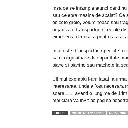
Insa ce se intampla atunci cand nu
sau celebra masina de spalat? Ce s
obiecte grele, voluminoase sau frag
organizam transporturi speciale di
experienta necesara pentru a ataca 
In aceste „transporturi speciale” ne 
sau congelatoare de capacitate mare,
piane si pianine sau machete la sca
Ultimul exemplu l-am lasat la urma 
interesante, unde a fost necesara
scara 1:1, avand o lungime de 14m 
mai clara va invit pe pagina noastr
ETICHETE
MUTARI INTERNATIONALE
MUTARI MOBIL