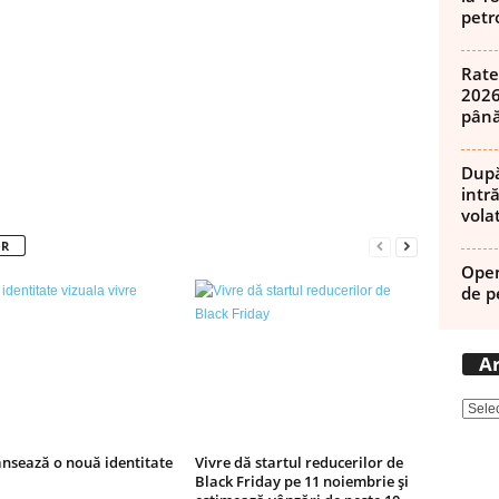
petro
Pinterest
WhatsApp
Linkedin
Rate
2026
până
După
intră
volat
OR
Open
de p
Ar
ansează o nouă identitate
Vivre dă startul reducerilor de
Black Friday pe 11 noiembrie și