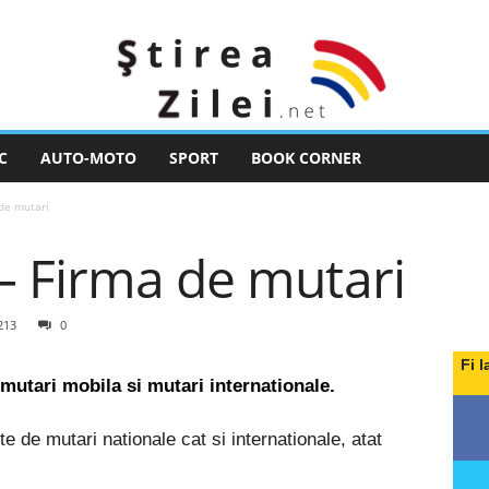
C
AUTO-MOTO
SPORT
BOOK CORNER
de mutari
– Firma de mutari
213
0
Fi l
tari mobila si mutari internationale.
e de mutari nationale cat si internationale, atat