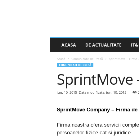
S
ACASA
DE ACTUALITATE
IT&
t
i
Acasă
Comunicate de Presă
SprintMove – Firma 
r
COMUNICATE DE PRESĂ
e
SprintMove 
a
Z
i
l
iun. 10, 2015
Data modificata: iun. 10, 2015
e
i
SprintMove Company – Firma de mu
.
n
Firma noastra ofera servicii complet
e
t
persoanelor fizice cat si juridice.