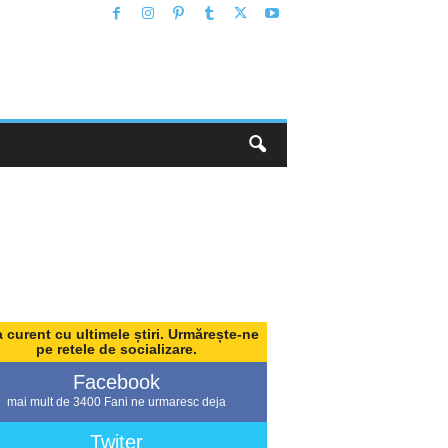
a curent cu ultimele știri. Urmărește-ne
pe retele de socializare.
Facebook
mai mult de 3400 Fani ne urmaresc deja
Twiter