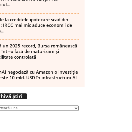
lul...
ReddIt
Email
Imprimare
Tumblr
le la creditele ipotecare scad din
: IRCC mai mic aduce economii de
...
 un 2025 record, Bursa românească
 într-o fază de maturizare și
ilitate controlată
AI negociază cu Amazon o investiție
este 10 mld. USD în infrastructura AI
Arhivă
hivă Știri
Știri