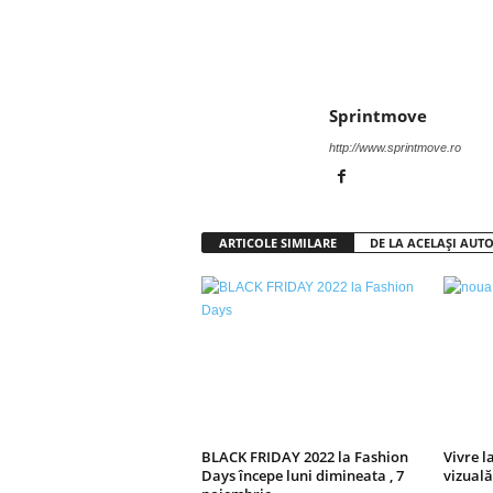
Facebook
Twitter
Sprintmove
http://www.sprintmove.ro
ARTICOLE SIMILARE
DE LA ACELAȘI AUT
BLACK FRIDAY 2022 la Fashion
Vivre l
Days începe luni dimineata , 7
vizuală