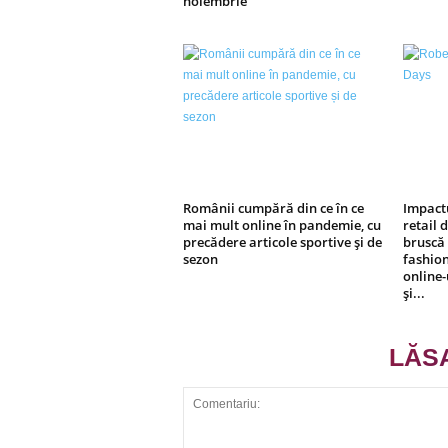
noiembrie
Românii cumpără din ce în ce
Impactu
mai mult online în pandemie, cu
retail 
precădere articole sportive și de
bruscă 
sezon
fashion
online-
și...
LĂS