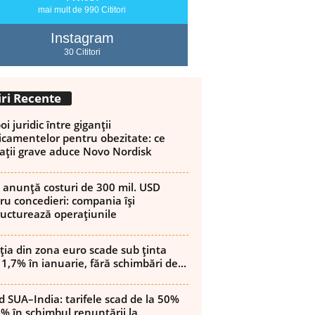
mai mult de 990 Cititori
Instagram
30 Cititori
iri Recente
i juridic între giganții
camentelor pentru obezitate: ce
ații grave aduce Novo Nordisk
 anunță costuri de 300 mil. USD
ru concedieri: compania își
ructurează operațiunile
ația din zona euro scade sub ținta
 1,7% în ianuarie, fără schimbări de...
d SUA–India: tarifele scad de la 50%
8% în schimbul renunțării la