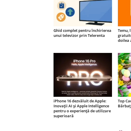
Ghid complet pentru închirierea
Temu, l
unui televizor prin Telerenta
gratuit
doilea 
iPhone 16 dezvăluit de Apple:
Top Ca
Inovații AI și Apple Intelligence
Bărbați
pentru o experiență de utilizare
superioară