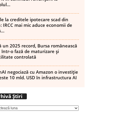
lul...
le la creditele ipotecare scad din
: IRCC mai mic aduce economii de
...
 un 2025 record, Bursa românească
 într-o fază de maturizare și
ilitate controlată
AI negociază cu Amazon o investiție
este 10 mld. USD în infrastructura AI
Arhivă
hivă Știri
Știri