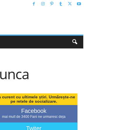
munca
a curent cu ultimele știri. Urmărește-ne
pe retele de socializare.
Facebook
mai mult de 3400 Fani ne urmaresc deja
Twiter