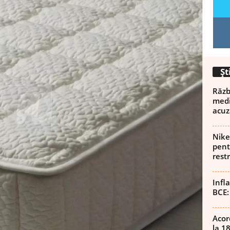
Șt
Războ
medi
acuz
Nike
pent
rest
Infl
BCE:
Acor
la 1