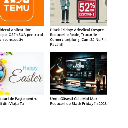
iderul aplicațiilor
Black Friday: Adevărul Despre
e pe iOS în SUA pentru al
Reducerile Reale, Trucurile
an consecutiv
Comercianților și Cum Să Nu Fii
Păcălit!
douri de Paște pentru
Unde Găsești Cele Mai Mari
i din Viața Ta
Reduceri de Black Friday în 2023