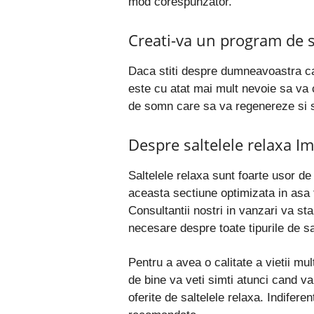
mod corespunzator.
Creati-va un program de s
Daca stiti despre dumneavoastra ca 
este cu atat mai mult nevoie sa va 
de somn care sa va regenereze si s
Despre saltelele relaxa I
Saltelele relaxa sunt foarte usor d
aceasta sectiune optimizata in asa f
Consultantii nostri in vanzari va sta
necesare despre toate tipurile de sal
Pentru a avea o calitate a vietii mul
de bine va veti simti atunci cand va
oferite de saltelele relaxa. Indifer