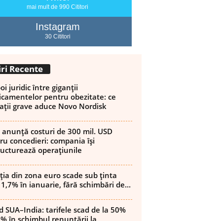
mai mult de 990 Cititori
Instagram
30 Cititori
iri Recente
i juridic între giganții
camentelor pentru obezitate: ce
ații grave aduce Novo Nordisk
 anunță costuri de 300 mil. USD
ru concedieri: compania își
ructurează operațiunile
ația din zona euro scade sub ținta
 1,7% în ianuarie, fără schimbări de...
d SUA–India: tarifele scad de la 50%
8% în schimbul renunțării la