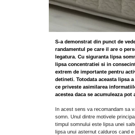
S-a demonstrat din punct de veder
randamentul pe care il are o pers
legatura. Cu siguranta lipsa somn
lipsa concentratiei si in consecinta
extrem de importante pentru activ
detineti. Totodata aceasta lipsa 
ce priveste asimilarea informatiilo
acestea daca se acumuleaza pot af
In acest sens va recomandam sa va i
somn. Unul dintre motivele principal
timpul somnului este lipsa unei sal
lipsa unui asternut calduros cand e 