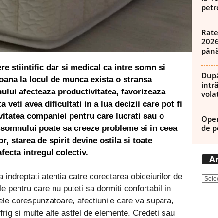
petro
Rate
2026
până
e stiintific dar si medical ca intre somn si
După
oana la locul de munca exista o stransa
intră
ului afecteaza productivitatea, favorizeaza
volat
 veti avea dificultati in a lua decizii care pot fi
itatea companiei pentru care lucrati sau o
Open
de p
a somnului poate sa creeze probleme si in ceea
r, starea de spirit devine ostila si toate
ecta intregul colectiv.
Ar
ndreptati atentia catre corectarea obiceiurilor de
e pentru care nu puteti sa dormiti confortabil in
tele corespunzatoare, afectiunile care va supara,
frig si multe alte astfel de elemente. Credeti sau