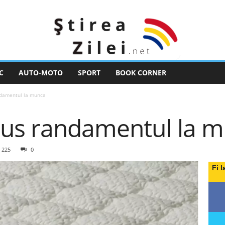
C
AUTO-MOTO
SPORT
BOOK CORNER
damentul la munca
us randamentul la 
225
0
Fi l