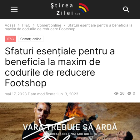
Acasă
IT&C
Comerț online
Sfaturi esențiale pentru a beneficia la
maxim de codurile de reducere Footshop
IT&C
Comerț online
Sfaturi esențiale pentru a
beneficia la maxim de
codurile de reducere
Footshop
26
0
mai 17, 2023
Data modificata: iun. 3, 2023