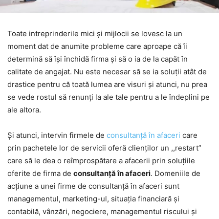
Toate intreprinderile mici și mijlocii se lovesc la un
moment dat de anumite probleme
care aproape că îi
determină să își închidă firma și să o ia de la capăt în
calitate de angajat. Nu este necesar să se ia soluții atât de
drastice pentru că toată lumea are visuri și atunci, nu prea
se vede rostul să renunți la ale tale pentru a le îndeplini pe
ale altora.
Și atunci, intervin firmele de
consultanță în afaceri
care
prin pachetele lor de servicii
oferă clienților un ,,restart”
care să le dea o reîmprospătare a afacerii prin soluțiile
oferite de fir
ma de
consultanță în afaceri
. Domeniile de
acțiune a unei firme de consultanță în afaceri sunt
managementul, marketing-ul, situația financiară și
contabilă, vânzări, negociere, managementul riscului și