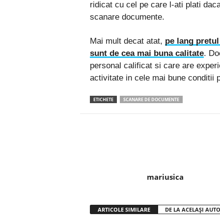
ridicat cu cel pe care l-ati plati dac
scanare documente.
Mai mult decat atat,
pe lang pretul
sunt de cea mai buna calitate
. Do
personal calificat si care are expe
activitate in cele mai bune conditi
ETICHETE
SCANARE DE DOCUMENTE
Facebook
Twitter
mariusica
ARTICOLE SIMILARE
DE LA ACELAȘI AUT