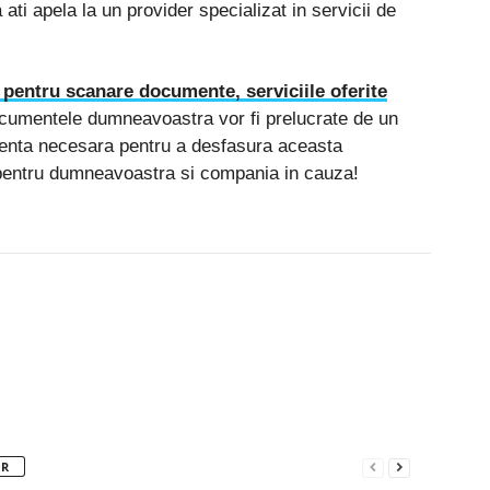
a ati apela la un provider specializat in servicii de
 pentru scanare documente, serviciile oferite
cumentele dumneavoastra vor fi prelucrate de un
rienta necesara pentru a desfasura aceasta
i pentru dumneavoastra si compania in cauza!
Pinterest
WhatsApp
Linkedin
OR