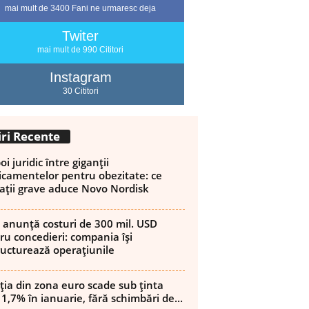
mai mult de 3400 Fani ne urmaresc deja
Twiter
mai mult de 990 Cititori
Instagram
30 Cititori
iri Recente
i juridic între giganții
camentelor pentru obezitate: ce
ații grave aduce Novo Nordisk
 anunță costuri de 300 mil. USD
ru concedieri: compania își
ructurează operațiunile
ația din zona euro scade sub ținta
 1,7% în ianuarie, fără schimbări de...