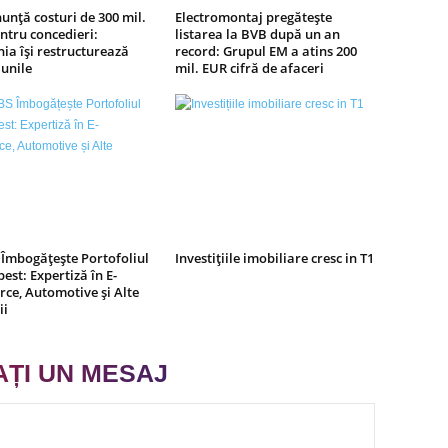
unță costuri de 300 mil.
Electromontaj pregătește
tru concedieri:
listarea la BVB după un an
a își restructurează
record: Grupul EM a atins 200
unile
mil. EUR cifră de afaceri
Îmbogățește Portofoliul
Investițiile imobiliare cresc in T1
best: Expertiză în E-
ce, Automotive și Alte
ii
AȚI UN MESAJ