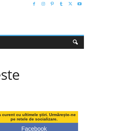
ste
a curent cu ultimele știri. Urmărește-ne
pe retele de socializare.
Facebook