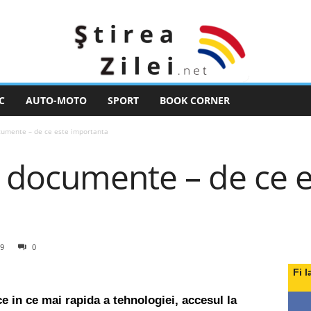
C
AUTO-MOTO
SPORT
BOOK CORNER
umente – de ce este importanta
 documente – de ce e
9
0
Fi l
e in ce mai rapida a tehnologiei, accesul la