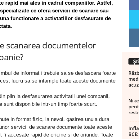
rte rapid mai ales in cadrul companiilor. Astfel,
specializate ce ofera servicii de scanare sau
na functionare a activtatiilor desfasurate de
tata.
te scanarea documentelor
mpanie?
Șt
Războ
himbul de informatii trebuie sa se desfasoara foarte
medi
 acest lucru sa se intample toate aceste documente
acuz
 plin la desfasurarea activitatii unei companii,
Nike
 sunt disponibile intr-un timp foarte scurt.
pent
rest
ute in format fizic, la nevoi, gasirea unuia dura
 unor servicii de scanare documente toate aceste
Infl
BCE:
t fi accesate rapid de oricine si de oriunde. Toate