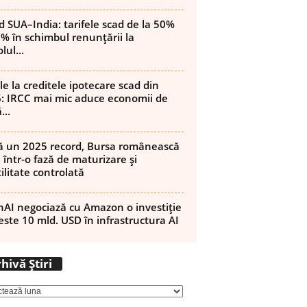
d SUA–India: tarifele scad de la 50%
8% în schimbul renunțării la
lul...
le la creditele ipotecare scad din
: IRCC mai mic aduce economii de
...
 un 2025 record, Bursa românească
 într-o fază de maturizare și
ilitate controlată
AI negociază cu Amazon o investiție
este 10 mld. USD în infrastructura AI
Arhivă
hivă Știri
Știri