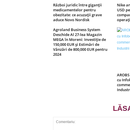
Război juridic între giganții
Nike an
medicamentelor pentru
USD pen
obezitate: ce acuzații grave
compani
aduce Novo Nordisk
operați
Agroland Business System
Deschide Al 27-lea Magazin
MEGA în Moreni: Investiție de
150,000 EUR și Estimări de
Vânzări de 800,000 EUR pentru
2024
AROBS 
cu Info
commer
Industr
LĂS