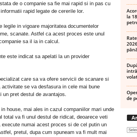
estata de o companie sa fie mai rapid si in pas cu
Acor
informatii rapid legate de cererile lor.
la 1
petro
e legile in vigoare majoritatea documentelor
irme, scanate. Astfel ca acest proces este unul
Rate
companie sa il ia in calcul.
2026
până
e este indicat sa apelati la un provider
După
intră
volat
ecializat care sa va ofere servicii de scanare si
activitate se va desfasura in cele mai bune
Open
ti un pret destul de avantajos.
de p
 in house, mai ales in cazul companiilor mari unde
Ar
otal va fi unul destul de ridicat, deoarece veti
 execute numai acest proces si de cel putin un
stfel, pretul, dupa cum spuneam va fi mult mai