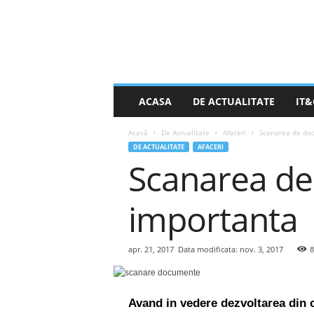
S
ACASA
DE ACTUALITATE
IT&
t
i
Acasă
De Actualitate
Afaceri
Scanarea de doc
r
DE ACTUALITATE
AFACERI
e
Scanarea de
a
Z
i
importanta
l
e
i
apr. 21, 2017
Data modificata: nov. 3, 2017
8
.
n
e
t
Avand in vedere dezvoltarea din c