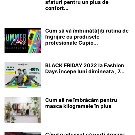
sfaturi pentru un plus de
confort...
Cum să vă îmbunătățiți rutina de
îngrijire cu produsele
profesionale Cupio...
BLACK FRIDAY 2022 la Fashion
Days începe luni dimineata , 7...
Cum să ne îmbrăcăm pentru
masca kilogramele în plus
Când e adecvat să porți dresuri