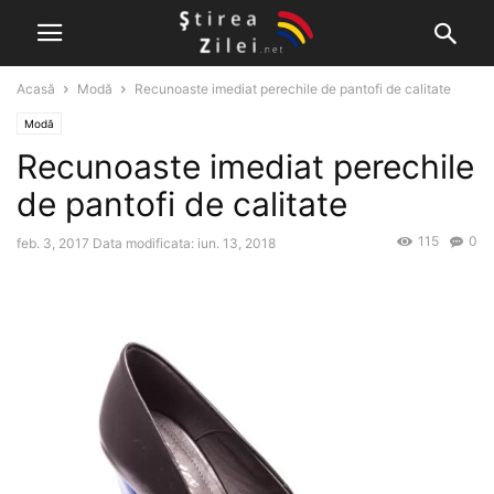
Acasă
Modă
Recunoaste imediat perechile de pantofi de calitate
Modă
Recunoaste imediat perechile
de pantofi de calitate
115
0
feb. 3, 2017
Data modificata: iun. 13, 2018