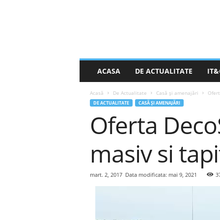
S
ACASA
DE ACTUALITATE
IT&
t
i
Acasă
De Actualitate
Casă și amenajări
Ofert
r
DE ACTUALITATE
CASĂ ȘI AMENAJĂRI
e
Oferta Deco
a
Z
i
masiv si tapi
l
e
i
mart. 2, 2017
Data modificata: mai 9, 2021
3
.
n
e
t