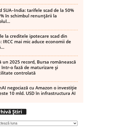
d SUA–India: tarifele scad de la 50%
8% în schimbul renunțării la
lul...
le la creditele ipotecare scad din
: IRCC mai mic aduce economii de
...
 un 2025 record, Bursa românească
 într-o fază de maturizare și
ilitate controlată
AI negociază cu Amazon o investiție
este 10 mld. USD în infrastructura AI
Arhivă
hivă Știri
Știri