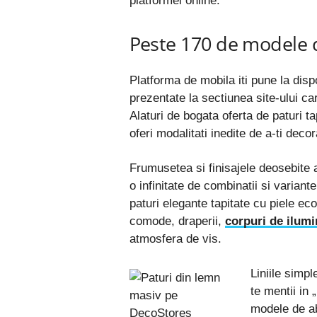
platformei online.
Peste 170 de modele 
Platforma de mobila iti pune la dis
prezentate la sectiunea site-ului c
Alaturi de bogata oferta de paturi ta
oferi modalitati inedite de a-ti decor
Frumusetea si finisajele deosebite 
o infinitate de combinatii si variant
paturi elegante tapitate cu piele ecol
comode, draperii,
corpuri de ilumi
atmosfera de vis.
Liniile simpl
te mentii in 
modele de ab