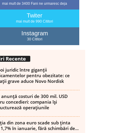
mai mult de 3400 Fani ne urmaresc deja
Twiter
mai mult de 990 Cititori
Instagram
30 Cititori
iri Recente
i juridic între giganții
camentelor pentru obezitate: ce
ații grave aduce Novo Nordisk
 anunță costuri de 300 mil. USD
ru concedieri: compania își
ructurează operațiunile
ația din zona euro scade sub ținta
 1,7% în ianuarie, fără schimbări de...