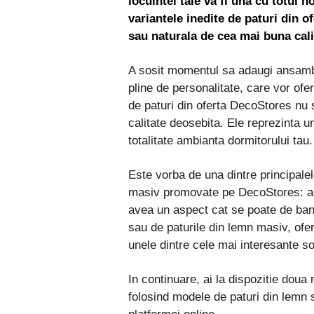
locuintei tale va fi una cu totul 
variantele inedite de paturi din of
sau naturala de cea mai buna cali
A sosit momentul sa adaugi ansambl
pline de personalitate, care vor oferi
de paturi din oferta DecoStores nu s
calitate deosebita. Ele reprezinta 
totalitate ambianta dormitorului tau.
Este vorba de una dintre principalel
masiv promovate pe DecoStores: ace
avea un aspect cat se poate de bana
sau de paturile din lemn masiv, ofer
unele dintre cele mai interesante sol
In continuare, ai la dispozitie doua
folosind modele de paturi din lemn s