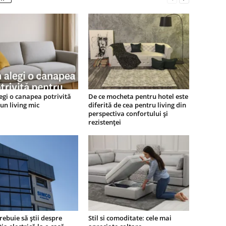
gi o canapea potrivită
De ce mocheta pentru hotel este
un living mic
diferită de cea pentru living din
perspectiva confortului și
rezistenței
trebuie să știi despre
Stil si comoditate: cele mai