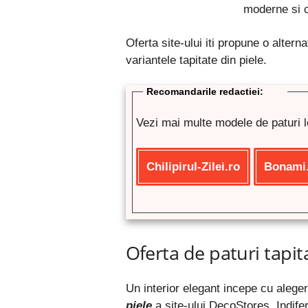
moderne si c
Oferta site-ului iti propune o altern
variantele tapitate din piele.
Recomandarile redactiei:
Vezi mai multe modele de paturi 
Chilipirul-Zilei.ro
Bonami
Oferta de paturi tapita
Un interior elegant incepe cu aleg
piele
a site-ului DecoStores. Indife