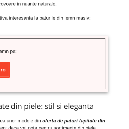
ovoare in nuante naturale.
ativa interesanta la paturile din lemn masiv:
lemn pe:
.ro
te din piele: stil si eleganta
erea unor modele din
oferta de paturi tapitate din
rent daca vei opta pentru sortimente din piele