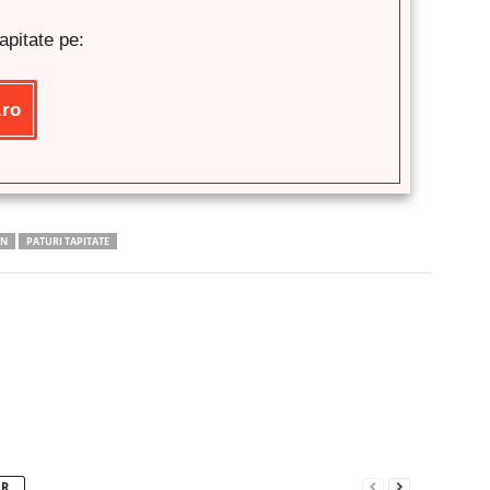
apitate pe:
.ro
MN
PATURI TAPITATE
Pinterest
WhatsApp
Linkedin
OR