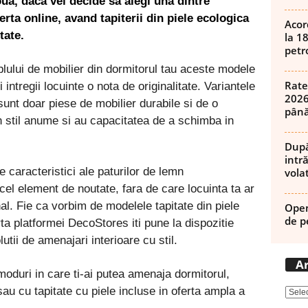
noua, daca vei decide sa alegi una dintre
erta online, avand tapiterii din piele ecologica
Acor
tate.
la 1
petro
ului de mobilier din dormitorul tau aceste modele
Rate
 intregii locuinte o nota de originalitate. Variantele
2026
unt doar piese de mobilier durabile si de o
până
un stil anume si au capacitatea de a schimba in
După
intră
e caracteristici ale paturilor de lemn
volat
l element de noutate, fara de care locuinta ta ar
l. Fie ca vorbim de modelele tapitate din piele
Open
de p
ta platformei DecoStores iti pune la dispozitie
utii de amenajari interioare cu stil.
Ar
 moduri in care ti-ai putea amenaja dormitorul,
au cu tapitate cu piele incluse in oferta ampla a