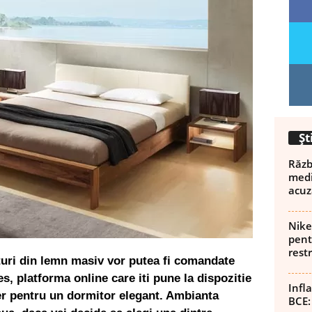
Șt
Războ
medi
acuz
Nike
pent
rest
uri din lemn masiv vor putea fi comandate
s, platforma online care iti pune la dispozitie
Infl
r pentru un dormitor elegant. Ambianta
BCE: