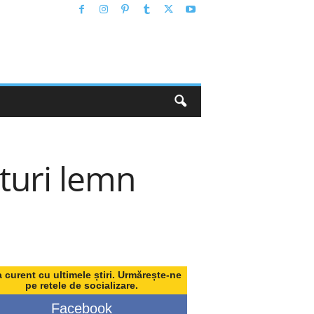
turi lemn
a curent cu ultimele știri. Urmărește-ne
pe retele de socializare.
Facebook