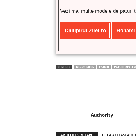
Vezi mai multe modele de paturi t
Chilipirul-Zilei.ro
Bonami
ETICHETE
DECOSTORES
PATURI
PATURI DIN LE
Facebook
Twitter
Authority
ARTICOLE SIMILARE
DE LA ACELAȘI AUT