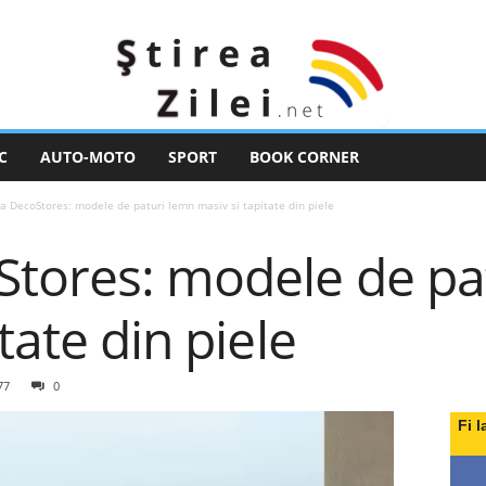
C
AUTO-MOTO
SPORT
BOOK CORNER
a DecoStores: modele de paturi lemn masiv si tapitate din piele
Stores: modele de pa
tate din piele
77
0
Fi l