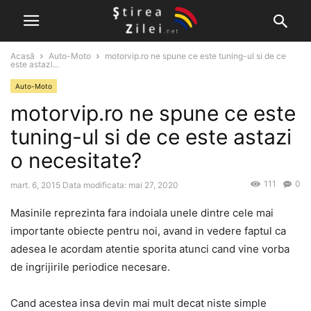
Acasă
Auto-Moto
motorvip.ro ne spune ce este tuning-ul si de ce
este astazi...
Auto-Moto
motorvip.ro ne spune ce este
tuning-ul si de ce este astazi
o necesitate?
111
0
mart. 6, 2015
Data modificata: mai 27, 2020
Masinile reprezinta fara indoiala unele dintre cele mai
importante obiecte pentru noi, avand in vedere faptul ca
adesea le acordam atentie sporita atunci cand vine vorba
de ingrijirile periodice necesare.
Cand acestea insa devin mai mult decat niste simple