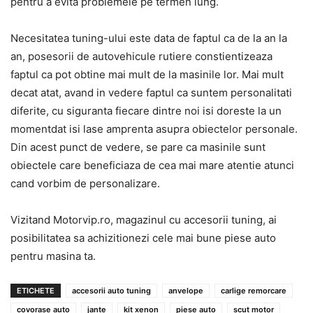
pentru a evita problemele pe termen lung.
Necesitatea tuning-ului este data de faptul ca de la an la
an, posesorii de autovehicule rutiere constientizeaza
faptul ca pot obtine mai mult de la masinile lor. Mai mult
decat atat, avand in vedere faptul ca suntem personalitati
diferite, cu siguranta fiecare dintre noi isi doreste la un
momentdat isi lase amprenta asupra obiectelor personale.
Din acest punct de vedere, se pare ca masinile sunt
obiectele care beneficiaza de cea mai mare atentie atunci
cand vorbim de personalizare.
Vizitand Motorvip.ro, magazinul cu accesorii tuning, ai
posibilitatea sa achizitionezi cele mai bune piese auto
pentru masina ta.
ETICHETE
accesorii auto tuning
anvelope
carlige remorcare
covorase auto
jante
kit xenon
piese auto
scut motor