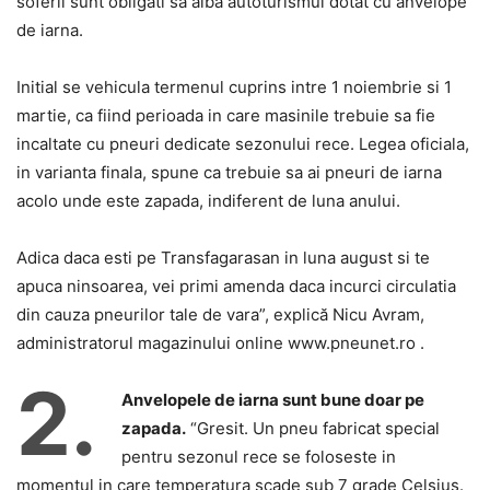
soferii sunt obligati sa aiba autoturismul dotat cu anvelope
de iarna.
Initial se vehicula termenul cuprins intre 1 noiembrie si 1
martie, ca fiind perioada in care masinile trebuie sa fie
incaltate cu pneuri dedicate sezonului rece. Legea oficiala,
in varianta finala, spune ca trebuie sa ai pneuri de iarna
acolo unde este zapada, indiferent de luna anului.
Adica daca esti pe Transfagarasan in luna august si te
apuca ninsoarea, vei primi amenda daca incurci circulatia
din cauza pneurilor tale de vara”, explic
ă Nicu Avram,
administratorul magazinului online www.pneunet.ro .
2.
Anvelopele de iarna sunt bune doar pe
zapada.
“Gresit. Un pneu fabricat special
pentru sezonul rece se foloseste in
momentul in care temperatura scade sub 7 grade Celsius.