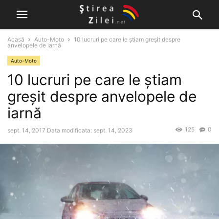
Acasă
Auto-Moto
10 lucruri pe care le ştiam greşit despre
anvelopele de iarnă
Auto-Moto
10 lucruri pe care le ştiam
greşit despre anvelopele de
iarnă
125
0
sept. 14, 2017
Data modificata: sept. 14, 2023