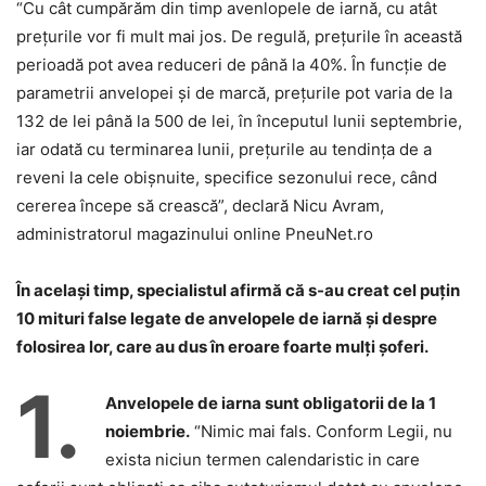
“Cu cât cumpărăm din timp avenlopele de iarnă, cu atât
preţurile vor fi mult mai jos. De regul
ă, preţurile în această
perioadă pot avea reduceri de
până la 40%. În funcţie de
parametrii anvelopei şi de marcă, preţurile pot varia de la
132 de lei până la 500 de lei, în începutul lunii septembrie,
iar odată cu terminarea lunii, preţurile au tendinţa de a
reveni la cele obişnuite, specifice sezonului rece, când
cererea începe să crească”, declară Nicu Avram,
administratorul magazinului online PneuNet.ro
În acelaşi timp, specialistul afirmă că s-au creat cel puţin
10 mituri false legate de anvelopele de iarnă şi despre
folosirea lor, care au dus
în eroare
foarte mulţi şoferi.
1.
Anvelopele de iarna sunt obligatorii de la 1
noiembrie.
“Nimic mai fals. Conform Legii, nu
exista niciun termen calendaristic in care