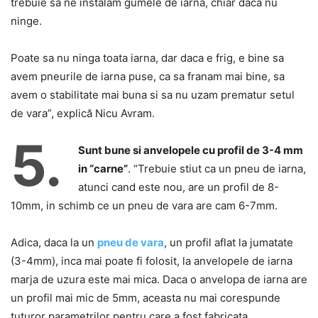
trebuie sa ne instalam gumele de iarna, chiar daca nu
ninge.
Poate sa nu ninga toata iarna, dar daca e frig, e bine sa
avem pneurile de iarna puse, ca sa franam mai bine, sa
avem o stabilitate mai buna si sa nu uzam prematur setul
de vara”, explică Nicu Avram.
5.
Sunt bune si anvelopele cu profil de 3-4 mm
in “carne”
. “Trebuie stiut ca un pneu de iarna,
atunci cand este nou, are un profil de 8-
10mm, in schimb ce un pneu de vara are cam 6-7mm.
Adica, daca la un
pneu de vara
, un profil aflat la jumatate
(3-4mm), inca mai poate fi folosit, la anvelopele de iarna
marja de uzura este mai mica. Daca o anvelopa de iarna are
un profil mai mic de 5mm, aceasta nu mai corespunde
tuturor parametrilor pentru care a fost fabricata.