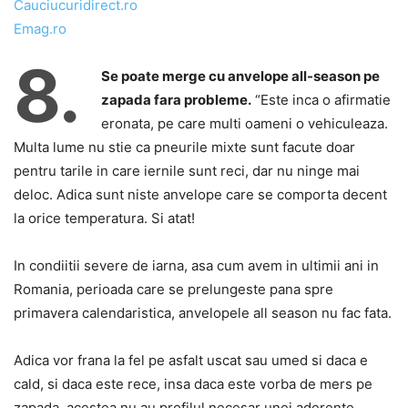
Cauciucuridirect.ro
Emag.ro
8.
Se poate merge cu anvelope all-season pe
zapada fara probleme.
“Este inca o afirmatie
eronata, pe care multi oameni o vehiculeaza.
Multa lume nu stie ca pneurile mixte sunt facute doar
pentru tarile in care iernile sunt reci, dar nu ninge mai
deloc. Adica sunt niste anvelope care se comporta decent
la orice temperatura. Si atat!
In condiitii severe de iarna, asa cum avem in ultimii ani in
Romania, perioada care se prelungeste pana spre
primavera calendaristica, anvelopele all season nu fac fata.
Adica vor frana la fel pe asfalt uscat sau umed si daca e
cald, si daca este rece, insa daca este vorba de mers pe
zapada, acestea nu au profilul necesar unei aderente