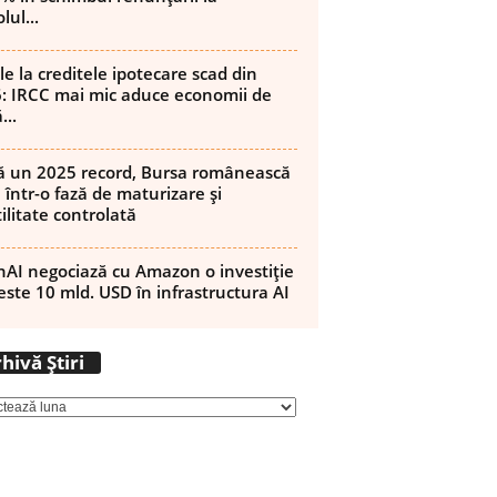
lul...
le la creditele ipotecare scad din
: IRCC mai mic aduce economii de
...
 un 2025 record, Bursa românească
 într-o fază de maturizare și
ilitate controlată
AI negociază cu Amazon o investiție
este 10 mld. USD în infrastructura AI
Arhivă
hivă Știri
Știri
ReddIt
Email
Imprimare
Tumblr