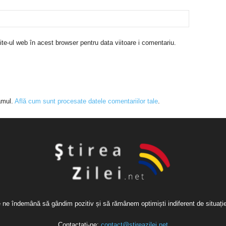
te-ul web în acest browser pentru data viitoare i comentariu.
amul.
Află cum sunt procesate datele comentariilor tale
.
re ne îndemână să gândim pozitiv și să rămânem optimiști indiferent de situaț
Contactați-ne:
contact@stireazilei.net