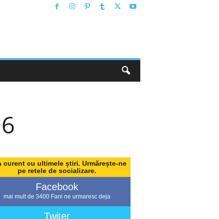
16
a curent cu ultimele știri. Urmărește-ne
pe retele de socializare.
Facebook
mai mult de 3400 Fani ne urmaresc deja
Twiter