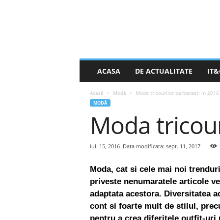
S
ACASA
DE ACTUALITATE
IT&
t
i
Acasă
Modă
Moda tricourilor barbatesti in 2016
r
MODĂ
e
Moda tricour
a
Z
i
l
iul. 15, 2016
Data modificata: sept. 11, 2017
e
i
Moda, cat si cele mai noi trenduri
.
priveste nenumaratele articole v
n
adaptata acestora. Diversitatea a
e
cont si foarte mult de stilul, pre
t
pentru a crea diferitele outfit-uri