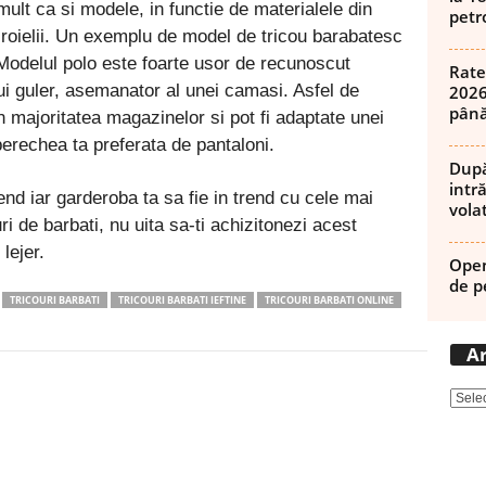
mult ca si modele, in functie de materialele din
petro
croielii. Un exemplu de model de tricou barabatesc
. Modelul polo este foarte usor de recunoscut
Rate
elui guler, asemanator al unei camasi. Asfel de
2026
până
in majoritatea magazinelor si pot fi adaptate unei
 perechea ta preferata de pantaloni.
După
intră
rend iar garderoba ta sa fie in trend cu cele mai
volat
i de barbati, nu uita sa-ti achizitonezi acest
lejer.
Open
de p
TRICOURI BARBATI
TRICOURI BARBATI IEFTINE
TRICOURI BARBATI ONLINE
Ar
Pinterest
WhatsApp
Linkedin