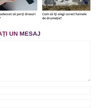
adecvat să porți dresuri
Cum să îți alegi corect hainele
?
de drumeție?
AȚI UN MESAJ