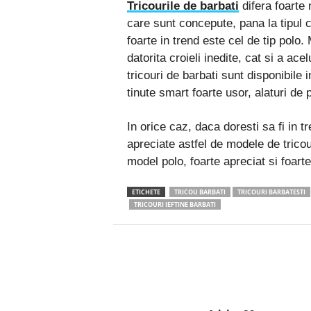
Tricourile de barbati
difera foarte 
care sunt concepute, pana la tipul 
foarte in trend este cel de tip polo
datorita croieli inedite, cat si a ac
tricouri de barbati sunt disponibile 
tinute smart foarte usor, alaturi de
In orice caz, daca doresti sa fi in t
apreciate astfel de modele de tricour
model polo, foarte apreciat si foarte 
ETICHETE
TRICOU BARBATI
TRICOURI BARBATESTI
TRICOURI IEFTINE BARBATI
Facebook
Twitter