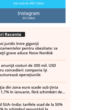
mai mult de 990 Cititori
Instagram
30 Cititori
iri Recente
i juridic între giganții
camentelor pentru obezitate: ce
ații grave aduce Novo Nordisk
 anunță costuri de 300 mil. USD
ru concedieri: compania își
ructurează operațiunile
ația din zona euro scade sub ținta
 1,7% în ianuarie, fără schimbări de...
d SUA–India: tarifele scad de la 50%
8% în schimbul renunțării la