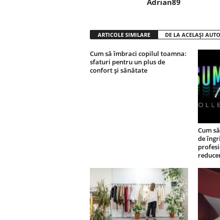
Adrian89
ARTICOLE SIMILARE
DE LA ACELAȘI AUT
Cum să îmbraci copilul toamna:
sfaturi pentru un plus de
confort și sănătate
Cum să 
de îngr
profesi
reduce