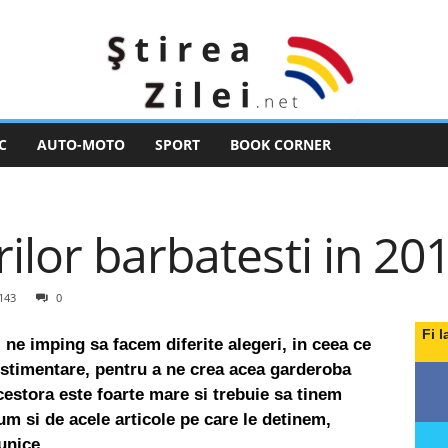
C
AUTO-MOTO
SPORT
BOOK CORNER
ilor barbatesti in 20
143
0
Fi l
 ne imping sa facem diferite alegeri, in ceea ce
estimentare, pentru a ne crea acea garderoba
cestora este foarte mare si trebuie sa tinem
cum si de acele articole pe care le detinem,
 unice.