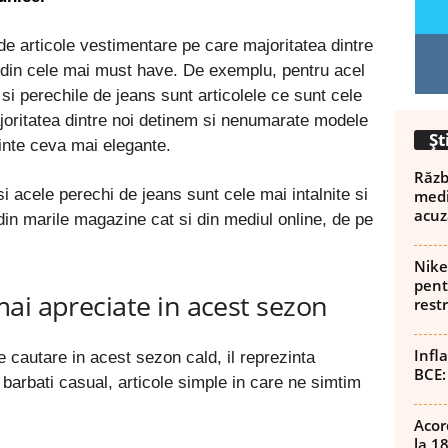
de articole vestimentare pe care majoritatea dintre
a din cele mai must have. De exemplu, pentru acel
i si perechile de jeans sunt articolele ce sunt cele
ajoritatea dintre noi detinem si nenumarate modele
Șt
inte ceva mai elegante.
Războ
i acele perechi de jeans sunt cele mai intalnite si
medi
acuz
 din marile magazine cat si din mediul online, de pe
Nike
pent
ai apreciate in acest sezon
rest
Infl
e cautare in acest sezon cald, il reprezinta
BCE:
barbati casual, articole simple in care ne simtim
Acor
la 1