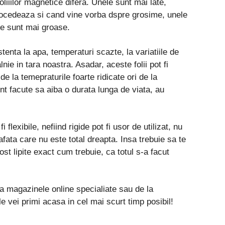
foliiilor magnetice difera. Unele sunt mai late,
procedeaza si cand vine vorba dspre grosime, unele
ele sunt mai groase.
tenta la apa, temperaturi scazte, la variatiile de
nie in tara noastra. Asadar, aceste folii pot fi
de la temepraturile foarte ridicate ori de la
nt facute sa aiba o durata lunga de viata, au
 flexibile, nefiind rigide pot fi usor de utilizat, nu
afata care nu este total dreapta. Insa trebuie sa te
 fost lipite exact cum trebuie, ca totul s-a facut
la magazinele online specialiate sau de la
 vei primi acasa in cel mai scurt timp posibil!