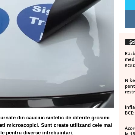
Șt
Războ
medi
acuz
Nike
pent
rest
Infl
BCE:
urnate din cauciuc sintetic de diferite grosimi
eti microscopici. Sunt create utilizand cele mai
Acor
ile pentru diverse intrebuintari.
la 1