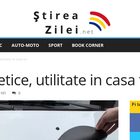
C
AUTO-MOTO
SPORT
BOOK CORNER
tilitate in casa ta
tice, utilitate in casa 
101
0
Fi l