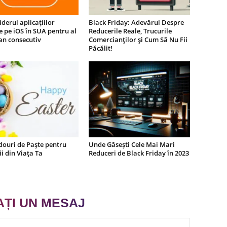
iderul aplicațiilor
Black Friday: Adevărul Despre
e pe iOS în SUA pentru al
Reducerile Reale, Trucurile
an consecutiv
Comercianților și Cum Să Nu Fii
Păcălit!
douri de Paște pentru
Unde Găsești Cele Mai Mari
i din Viața Ta
Reduceri de Black Friday în 2023
AȚI UN MESAJ