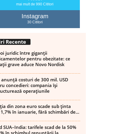
mai mult de 990 Cititori
Instagram
30 Cititori
iri Recente
i juridic între giganții
camentelor pentru obezitate: ce
ații grave aduce Novo Nordisk
 anunță costuri de 300 mil. USD
ru concedieri: compania își
ructurează operațiunile
ația din zona euro scade sub ținta
 1,7% în ianuarie, fără schimbări de...
d SUA–India: tarifele scad de la 50%
8% în schimbul renunțării la