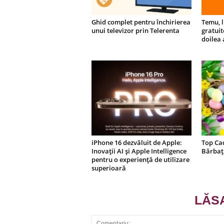
Ghid complet pentru închirierea
Temu, l
unui televizor prin Telerenta
gratuit
doilea 
iPhone 16 dezvăluit de Apple:
Top Ca
Inovații AI și Apple Intelligence
Bărbați
pentru o experiență de utilizare
superioară
LĂS