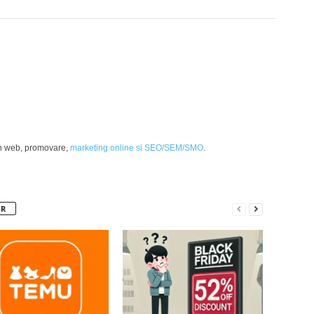
Pinterest
WhatsApp
Linkedin
gn web, promovare,
marketing online si SEO/SEM/SMO
.
OR