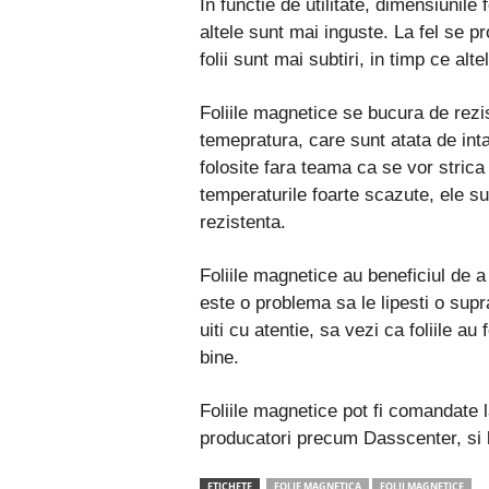
In functie de utilitate, dimensiunile 
altele sunt mai inguste. La fel se 
folii sunt mai subtiri, in timp ce alt
Foliile magnetice se bucura de rezis
temepratura, care sunt atata de intal
folosite fara teama ca se vor strica 
temperaturile foarte scazute, ele su
rezistenta.
Foliile magnetice au beneficiul de a fi
este o problema sa le lipesti o supr
uiti cu atentie, sa vezi ca foliile au
bine.
Foliile magnetice pot fi comandate 
producatori precum Dasscenter, si le
ETICHETE
FOLIE MAGNETICA
FOLII MAGNETICE