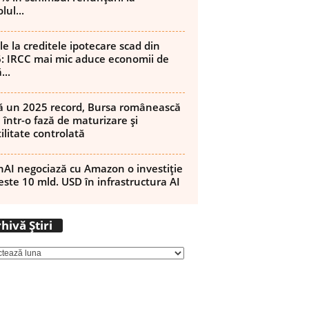
lul...
le la creditele ipotecare scad din
: IRCC mai mic aduce economii de
...
 un 2025 record, Bursa românească
 într-o fază de maturizare și
ilitate controlată
AI negociază cu Amazon o investiție
este 10 mld. USD în infrastructura AI
Arhivă
hivă Știri
Știri