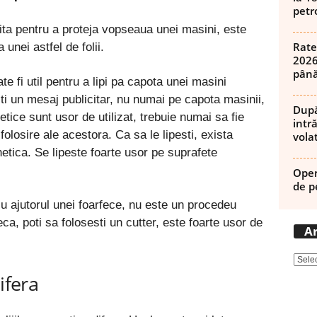
petro
sita pentru a proteja vopseaua unei masini, este
Rate
 unei astfel de folii.
2026
până
 fi util pentru a lipi pa capota unei masini
sti un mesaj publicitar, nu numai pe capota masinii,
După
etice sunt usor de utilizat, trebuie numai sa fie
intră
folosire ale acestora. Ca sa le lipesti, exista
volat
tica. Se lipeste foarte usor pe suprafete
Open
de p
 cu ajutorul unei foarfece, nu este un procedeu
ca, poti sa folosesti un cutter, este foarte usor de
Ar
ifera