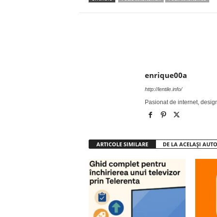
Facebook
Twitter
enrique00a
http://lentile.info/
Pasionat de internet, desi
ARTICOLE SIMILARE
DE LA ACELAȘI AUT