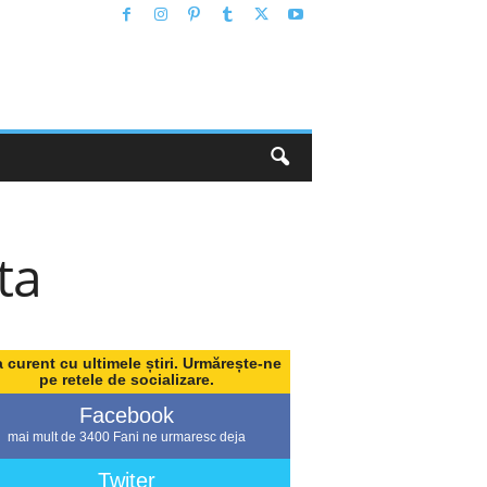
ta
a curent cu ultimele știri. Urmărește-ne
pe retele de socializare.
Facebook
mai mult de 3400 Fani ne urmaresc deja
Twiter