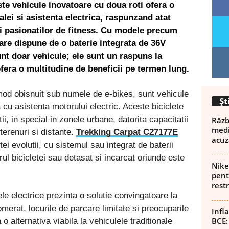
ste vehicule inovatoare cu doua roti ofera o
lei si asistenta electrica, raspunzand atat
 si pasionatilor de fitness. Cu modele precum
care dispune de o baterie integrata de 36V
unt doar vehicule; ele sunt un raspuns la
ofera o multitudine de beneficii pe termen lung.
 mod obisnuit sub numele de e-bikes, sunt vehicule
Șt
cu asistenta motorului electric. Aceste biciclete
i, in special in zonele urbane, datorita capacitatii
Războ
medi
terenuri si distante.
Trekking Carpat C27177E
acuz
i evolutii, cu sistemul sau integrat de baterii
rul bicicletei sau detasat si incarcat oriunde este
Nike
pent
rest
ele electrice prezinta o solutie convingatoare la
omerat, locurile de parcare limitate si preocuparile
Infl
BCE:
 o alternativa viabila la vehiculele traditionale