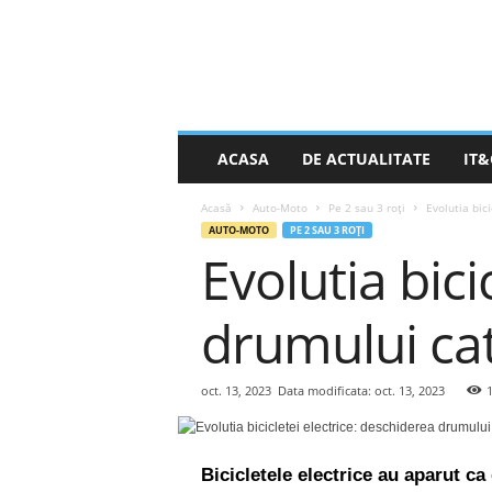
S
ACASA
DE ACTUALITATE
IT&
t
i
Acasă
Auto-Moto
Pe 2 sau 3 roți
Evolutia bic
r
AUTO-MOTO
PE 2 SAU 3 ROȚI
e
Evolutia bici
a
Z
i
drumului cat
l
e
i
oct. 13, 2023
Data modificata: oct. 13, 2023
.
n
e
t
Bicicletele electrice au aparut ca