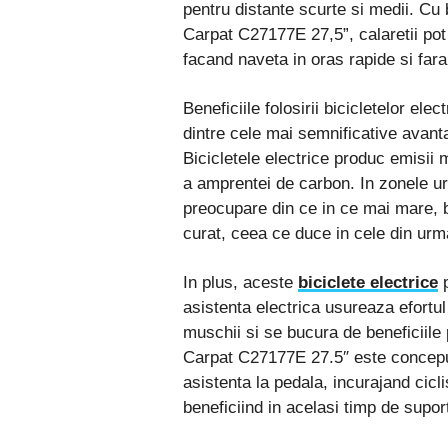
pentru distante scurte si medii. Cu b
Carpat C27177E 27,5”, calaretii pot
facand naveta in oras rapide si far
Beneficiile folosirii bicicletelor el
dintre cele mai semnificative avanta
Bicicletele electrice produc emisii 
a amprentei de carbon. In zonele ur
preocupare din ce in ce mai mare, b
curat, ceea ce duce in cele din urma
In plus, aceste
biciclete electrice
p
asistenta electrica usureaza efortul 
muschii si se bucura de beneficiile p
Carpat C27177E 27.5″ este conceput
asistenta la pedala, incurajand ciclis
beneficiind in acelasi timp de supor