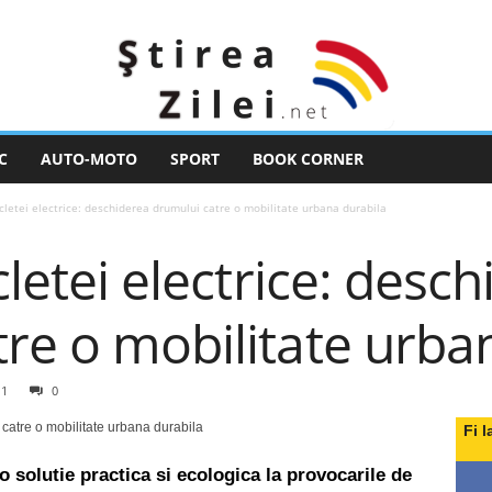
C
AUTO-MOTO
SPORT
BOOK CORNER
icletei electrice: deschiderea drumului catre o mobilitate urbana durabila
cletei electrice: desc
re o mobilitate urba
11
0
Fi l
 o solutie practica si ecologica la provocarile de