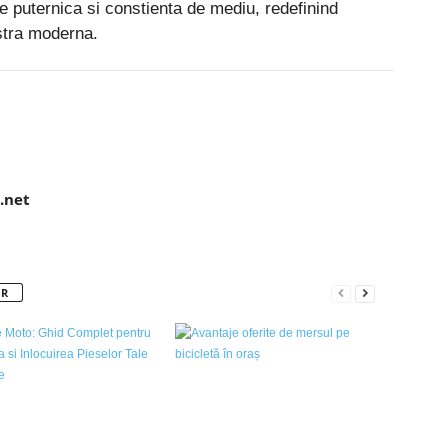
tie puternica si constienta de mediu, redefinind
stra moderna.
Pinterest
WhatsApp
Linkedin
.net
OR