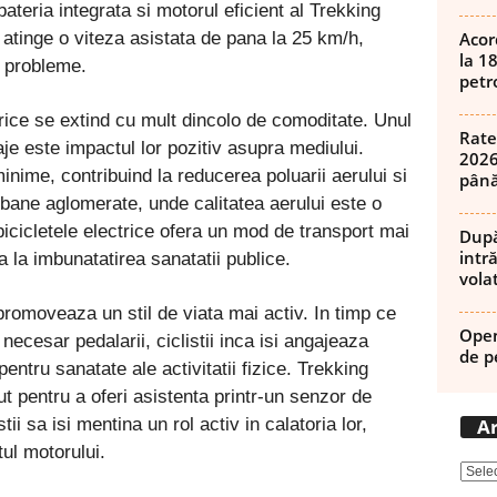
ateria integrata si motorul eficient al Trekking
Acor
 atinge o viteza asistata de pana la 25 km/h,
la 1
a probleme.
petro
ectrice se extind cu mult dincolo de comoditate. Unul
Rate
je este impactul lor pozitiv asupra mediului.
2026
minime, contribuind la reducerea poluarii aerului si
până
bane aglomerate, unde calitatea aerului este o
icicletele electrice ofera un mod de transport mai
După
intră
 la imbunatatirea sanatatii publice.
volat
romoveaza un stil de viata mai activ. In timp ce
Open
necesar pedalarii, ciclistii inca isi angajeaza
de p
entru sanatate ale activitatii fizice. Trekking
 pentru a oferi asistenta printr-un senzor de
Ar
tii sa isi mentina un rol activ in calatoria lor,
tul motorului.