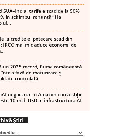
d SUA–India: tarifele scad de la 50%
8% în schimbul renunțării la
lul...
le la creditele ipotecare scad din
: IRCC mai mic aduce economii de
...
 un 2025 record, Bursa românească
 într-o fază de maturizare și
ilitate controlată
AI negociază cu Amazon o investiție
este 10 mld. USD în infrastructura AI
Arhivă
hivă Știri
Știri