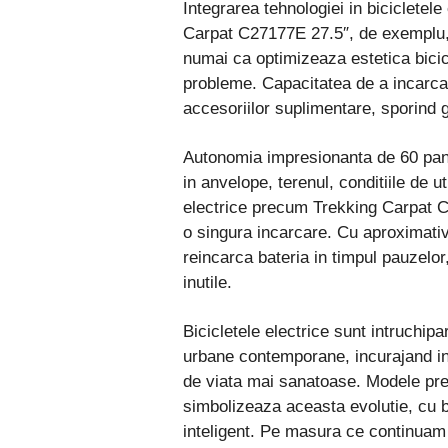
Integrarea tehnologiei in bicicletel
Carpat C27177E 27.5″, de exemplu, p
numai ca optimizeaza estetica bicicl
probleme. Capacitatea de a incarca 
accesoriilor suplimentare, sporind ge
Autonomia impresionanta de 60 pana
in anvelope, terenul, conditiile de ut
electrice precum Trekking Carpat C
o singura incarcare. Cu aproximativ 
reincarca bateria in timpul pauzelor,
inutile.
Bicicletele electrice sunt intruchip
urbane contemporane, incurajand in 
de viata mai sanatoase. Modele p
simbolizeaza aceasta evolutie, cu ba
inteligent. Pe masura ce continuam 