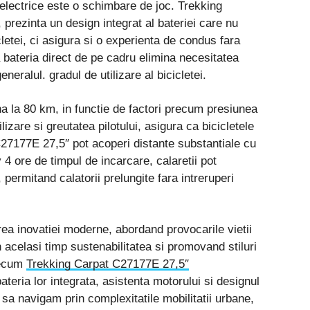
e electrice este o schimbare de joc. Trekking
rezinta un design integrat al bateriei care nu
etei, ci asigura si o experienta de condus fara
bateria direct de pe cadru elimina necesitatea
neralul. gradul de utilizare al bicicletei.
 la 80 km, in functie de factori precum presiunea
ilizare si greutatea pilotului, asigura ca bicicletele
27177E 27,5″ pot acoperi distante substantiale cu
4 ore de timpul de incarcare, calaretii pot
 permitand calatorii prelungite fara intreruperi
area inovatiei moderne, abordand provocarile vietii
acelasi timp sustenabilitatea si promovand stiluri
recum
Trekking Carpat C27177E 27,5″
teria lor integrata, asistenta motorului si designul
sa navigam prin complexitatile mobilitatii urbane,