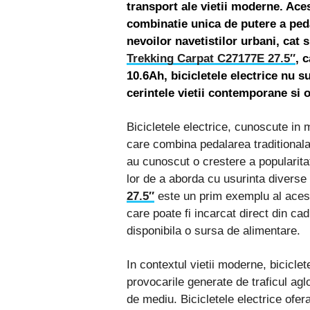
transport ale vietii moderne. Ace
combinatie unica de putere a peda
nevoilor navetistilor urbani, cat
Trekking Carpat C27177E 27.5″
, 
10.6Ah, bicicletele electrice nu s
cerintele vietii contemporane si 
Bicicletele electrice, cunoscute in
care combina pedalarea traditionala 
au cunoscut o crestere a popularitati
lor de a aborda cu usurinta diverse 
27.5″
este un prim exemplu al aceste
care poate fi incarcat direct din cad
disponibila o sursa de alimentare.
In contextul vietii moderne, biciclet
provocarile generate de traficul agl
de mediu. Bicicletele electrice ofera