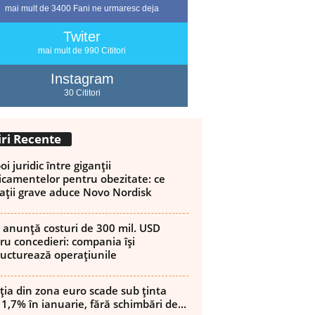
mai mult de 3400 Fani ne urmaresc deja
Twiter
mai mult de 990 Cititori
Instagram
30 Cititori
iri Recente
i juridic între giganții
camentelor pentru obezitate: ce
ații grave aduce Novo Nordisk
 anunță costuri de 300 mil. USD
ru concedieri: compania își
ructurează operațiunile
ația din zona euro scade sub ținta
 1,7% în ianuarie, fără schimbări de...