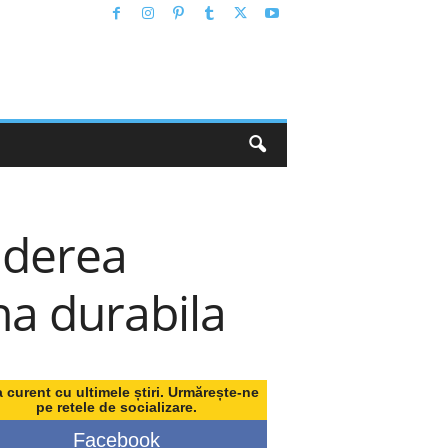
hiderea
na durabila
a curent cu ultimele știri. Urmărește-ne
pe retele de socializare.
Facebook