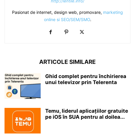
http://lentile.info/
Pasionat de internet, design web, promovare,
marketing
online si SEO/SEM/SMO
.
ARTICOLE SIMILARE
Ghid complet pentru închirierea
unui televizor prin Telerenta
Temu, liderul aplicațiilor gratuite
pe iOS în SUA pentru al doilea...