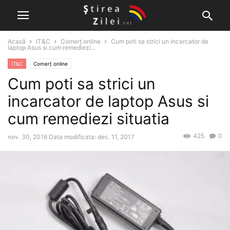
Acasă
IT&C
Comerț online
Cum poti sa strici un incarcator de
laptop Asus si cum remediezi...
IT&C
Comerț online
Cum poti sa strici un
incarcator de laptop Asus si
cum remediezi situatia
425
0
nov. 30, 2016
Data modificata: dec. 11, 2017