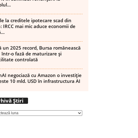
lul...
le la creditele ipotecare scad din
: IRCC mai mic aduce economii de
...
 un 2025 record, Bursa românească
 într-o fază de maturizare și
ilitate controlată
AI negociază cu Amazon o investiție
este 10 mld. USD în infrastructura AI
Arhivă
hivă Știri
Știri