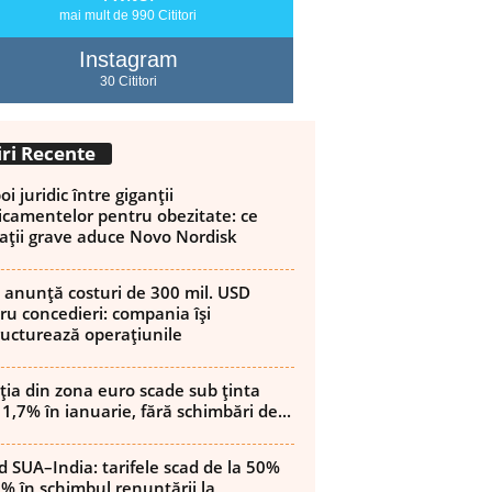
mai mult de 990 Cititori
Instagram
30 Cititori
iri Recente
i juridic între giganții
camentelor pentru obezitate: ce
ații grave aduce Novo Nordisk
 anunță costuri de 300 mil. USD
ru concedieri: compania își
ructurează operațiunile
ația din zona euro scade sub ținta
 1,7% în ianuarie, fără schimbări de...
d SUA–India: tarifele scad de la 50%
8% în schimbul renunțării la