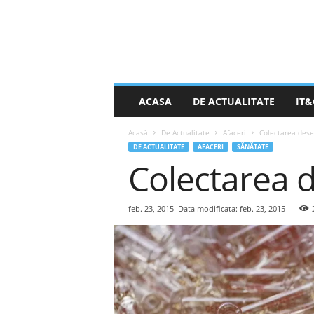
S
ACASA
DE ACTUALITATE
IT&
t
i
Acasă
De Actualitate
Afaceri
Colectarea dese
r
DE ACTUALITATE
AFACERI
SĂNĂTATE
e
Colectarea 
a
Z
i
l
feb. 23, 2015
Data modificata: feb. 23, 2015
e
i
.
n
e
t