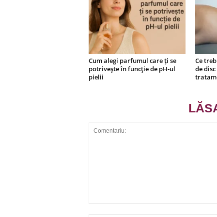
Cum alegi parfumul care ți se
Ce treb
potrivește în funcție de pH-ul
de disc
pielii
tratam
LĂS