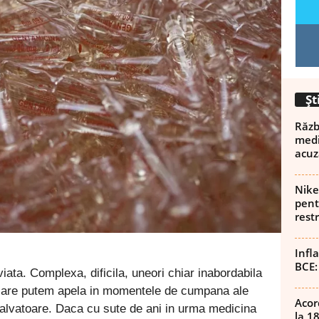
Șt
Războ
medi
acuz
Nike
pent
rest
Infl
BCE:
iata. Complexa, dificila, uneori chiar inabordabila
a care putem apela in momentele de cumpana ale
Acor
salvatoare. Daca cu sute de ani in urma medicina
la 1