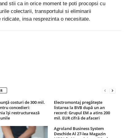
and stii ca in orice moment te poti procopsi cu
rile colectarii, transportului si eliminarii
 ridicate, insa resprezinta o necesitate.
Pinterest
WhatsApp
Linkedin
OR
unță costuri de 300 mil.
Electromontaj pregătește
tru concedieri:
listarea la BVB după un an
a își restructurează
record: Grupul EM a atins 200
unile
mil. EUR cifră de afaceri
Agroland Business System
Deschide Al 27-lea Magazin