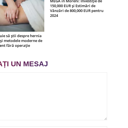
MEGA în Moreni: Investiție de
150,000 EUR și Estimări de
Vânzări de 800,000 EUR pentru
2024
uie să știi despre hernia
 și metodele moderne de
ent fără operație
AȚI UN MESAJ