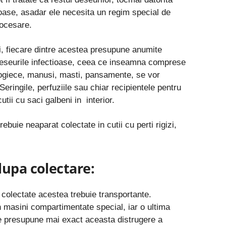
loase, asadar ele necesita un regim special de
rocesare.
ri, fiecare dintre acestea presupune anumite
deseurile infectioase, ceea ce inseamna comprese
logiece, manusi, masti, pansamente, se vor
eringile, perfuziile sau chiar recipientele pentru
utii cu saci galbeni in
interior.
ebuie neaparat colectate in cutii cu perti rigizi,
dupa colectare:
 colectate acestea trebuie transportante.
n masini compartimentate special, iar o ultima
e presupune mai exact aceasta distrugere a