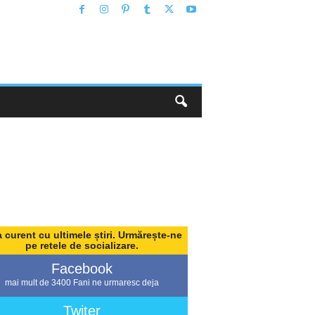
a curent cu ultimele știri. Urmărește-ne
pe retele de socializare.
Facebook
mai mult de 3400 Fani ne urmaresc deja
Twiter