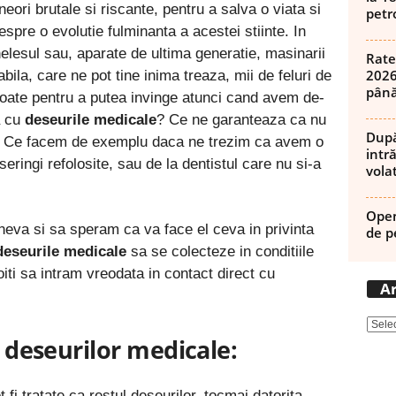
eori brutale si riscante, pentru a salva o viata si
petro
espre o evolutie fulminanta a acestei stiinte. In
elesul sau, aparate de ultima generatie, masinarii
Rate
2026
bila, care ne pot tine inima treaza, mii de feluri de
până
toate pentru a putea invinge atunci cand avem de-
a cu
deseurile medicale
? Ce ne garanteaza ca nu
După
e? Ce facem de exemplu daca ne trezim ca avem o
intră
eringi refolosite, sau de la dentistul care nu si-a
volat
Open
neva si sa speram ca va face el ceva in privinta
de p
deseurile medicale
sa se colecteze in conditiile
iti sa intram vreodata in contact direct cu
Ar
i deseurilor medicale:
 fi tratate ca restul deseurilor, tocmai datorita