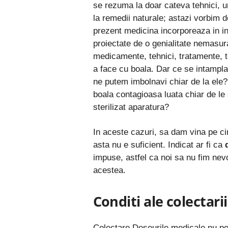
se rezuma la doar cateva tehnici, un
la remedii naturale; astazi vorbim d
prezent medicina incorporeaza in in
proiectate de o genialitate nemasura
medicamente, tehnici, tratamente, 
a face cu boala. Dar ce se intampl
ne putem imbolnavi chiar de la el
boala contagioasa luata chiar de le s
sterilizat aparatura?
In aceste cazuri, sa dam vina pe ci
asta nu e suficient. Indicat ar fi ca
impuse, astfel ca noi sa nu fim nevo
acestea
.
Conditi ale colectari
Colectare Deseurile medicale
nu pot