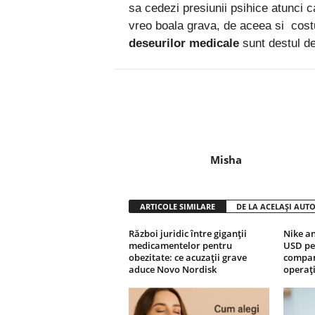
sa cedezi presiunii psihice atunci c
vreo boala grava, de aceea si
costu
deseurilor medicale
sunt destul de
Facebook
Twitter
Misha
ARTICOLE SIMILARE
DE LA ACELAȘI AUT
Război juridic între giganții
Nike an
medicamentelor pentru
USD pen
obezitate: ce acuzații grave
compani
aduce Novo Nordisk
operați