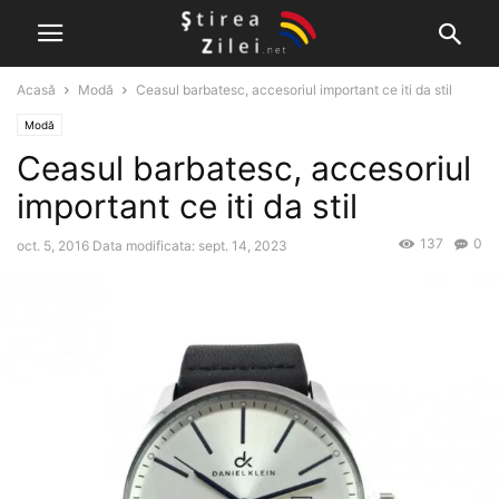
Acasă
Modă
Ceasul barbatesc, accesoriul important ce iti da stil
Modă
Ceasul barbatesc, accesoriul
important ce iti da stil
137
0
oct. 5, 2016
Data modificata: sept. 14, 2023