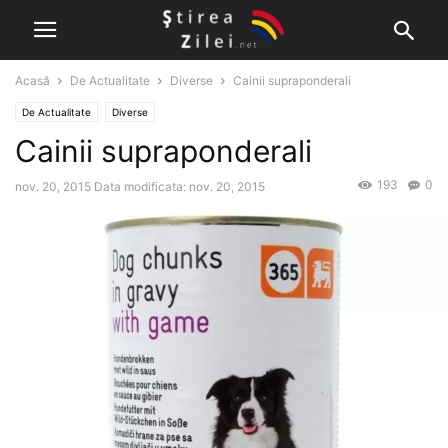
Acasă
De Actualitate
Diverse
Cainii supraponderali
De Actualitate
Diverse
Cainii supraponderali
193
0
nov. 20, 2015
Data modificata: nov. 20, 2015