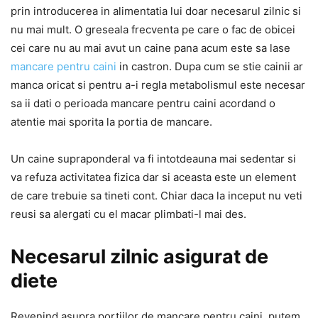
prin introducerea in alimentatia lui doar necesarul zilnic si
nu mai mult. O greseala frecventa pe care o fac de obicei
cei care nu au mai avut un caine pana acum este sa lase
mancare pentru caini
in castron. Dupa cum se stie cainii ar
manca oricat si pentru a-i regla metabolismul este necesar
sa ii dati o perioada mancare pentru caini acordand o
atentie mai sporita la portia de mancare.
Un caine supraponderal va fi intotdeauna mai sedentar si
va refuza activitatea fizica dar si aceasta este un element
de care trebuie sa tineti cont. Chiar daca la inceput nu veti
reusi sa alergati cu el macar plimbati-l mai des.
Necesarul zilnic asigurat de
diete
Revenind asupra portiilor de mancare pentru caini, putem