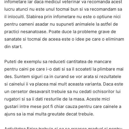
infometare iar daca medicul veterinar va recomanda acest
lucru atunci nu este unul tocmai bun si va recomandam sa
il inlocuiti. Slabirea prin infometare nu este o optiune nici
pentru oameni asadar nu supuneti animalele la astfel de
practici nesanatoase. Poate duce la probleme grave de
sanatate si tocmai de aceea este o idee pe care o eliminam
din start.
Puteti de exemplu sa reduceti cantitatea de mancare
pentru caini pe care i-o dati si sa il scoateti la plimbare mai
des. Suntem siguri ca in curand se vor arata si rezultatele
si cainelui ii va placea mai mult aceasta varianta. Daca este
un cersetor desavarsit trebuie sa nu cedati ochisorilor lui
rugatori si sa ii dati resturile de la masa. Aceste mici
gustari intre mese pot fi chiar cauza pentru care cainele a
ajuns sa ia mai multa greutate decat trebuie.
Activitatea fizica trebuie si ea sa creasca gradual si pentru