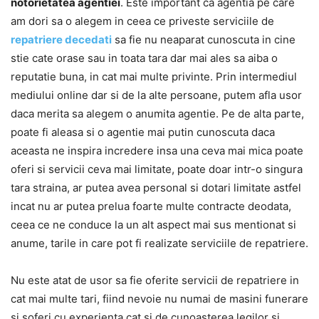
notorietatea agentiei
. Este important ca agentia pe care
am dori sa o alegem in ceea ce priveste serviciile de
repatriere decedati
sa fie nu neaparat cunoscuta in cine
stie cate orase sau in toata tara dar mai ales sa aiba o
reputatie buna, in cat mai multe privinte. Prin intermediul
mediului online dar si de la alte persoane, putem afla usor
daca merita sa alegem o anumita agentie. Pe de alta parte,
poate fi aleasa si o agentie mai putin cunoscuta daca
aceasta ne inspira incredere insa una ceva mai mica poate
oferi si servicii ceva mai limitate, poate doar intr-o singura
tara straina, ar putea avea personal si dotari limitate astfel
incat nu ar putea prelua foarte multe contracte deodata,
ceea ce ne conduce la un alt aspect mai sus mentionat si
anume, tarile in care pot fi realizate serviciile de repatriere.
Nu este atat de usor sa fie oferite servicii de repatriere in
cat mai multe tari, fiind nevoie nu numai de masini funerare
si soferi cu experienta cat si de cunoasterea legilor si