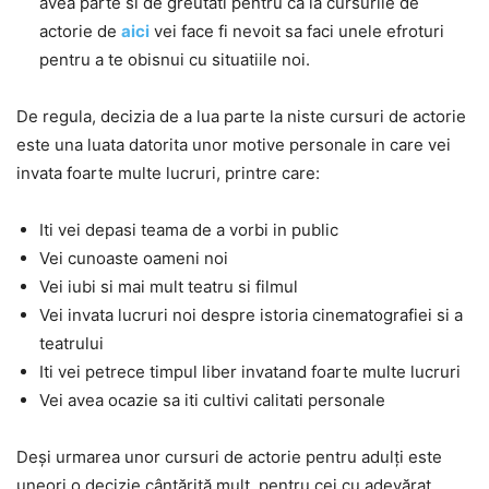
avea parte si de greutati pentru ca la cursurile de
actorie de
aici
vei face fi nevoit sa faci unele efroturi
pentru a te obisnui cu situatiile noi.
De regula, decizia de a lua parte la niste cursuri de actorie
este una luata datorita unor motive personale in care vei
invata foarte multe lucruri, printre care:
Iti vei depasi teama de a vorbi in public
Vei cunoaste oameni noi
Vei iubi si mai mult teatru si filmul
Vei invata lucruri noi despre istoria cinematografiei si a
teatrului
Iti vei petrece timpul liber invatand foarte multe lucruri
Vei avea ocazie sa iti cultivi calitati personale
Deși urmarea unor cursuri de actorie pentru adulți este
uneori o decizie cântărită mult, pentru cei cu adevărat