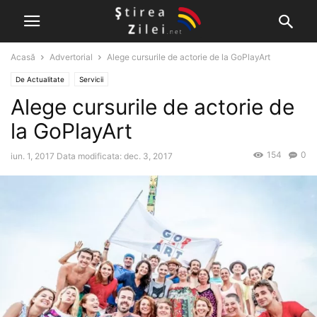
Acasă
Advertorial
Alege cursurile de actorie de la GoPlayArt
De Actualitate
Servicii
Alege cursurile de actorie de
la GoPlayArt
154
0
iun. 1, 2017
Data modificata: dec. 3, 2017