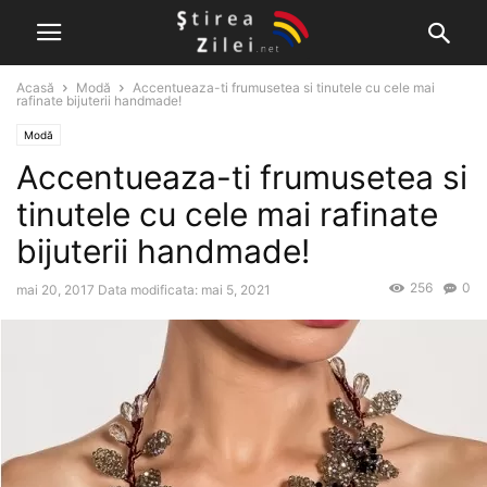
Acasă
Modă
Accentueaza-ti frumusetea si tinutele cu cele mai
rafinate bijuterii handmade!
Modă
Accentueaza-ti frumusetea si
tinutele cu cele mai rafinate
bijuterii handmade!
256
0
mai 20, 2017
Data modificata: mai 5, 2021