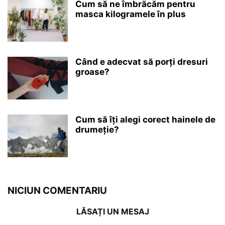
Cum să ne îmbrăcăm pentru
masca kilogramele în plus
Când e adecvat să porți dresuri
groase?
Cum să îți alegi corect hainele de
drumeție?
NICIUN COMENTARIU
LĂSAȚI UN MESAJ