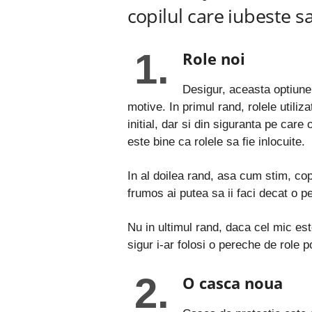
copilul care iubeste s
1.
Role noi
Desigur, aceasta optiune
motive. In primul rand, rolele utiliz
initial, dar si din siguranta pe care
este bine ca rolele sa fie inlocuite.
In al doilea rand, asa cum stim, cop
frumos ai putea sa ii faci decat o 
Nu in ultimul rand, daca cel mic es
sigur i-ar folosi o pereche de role potr
2.
O casca noua