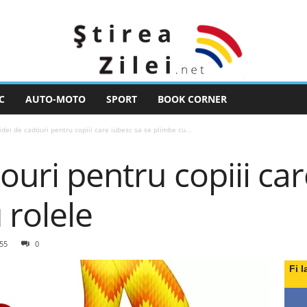
C
AUTO-MOTO
SPORT
BOOK CORNER
idei de cadouri pentru copiii care iubesc sa se plimbe cu...
douri pentru copiii ca
 rolele
55
0
Fi l