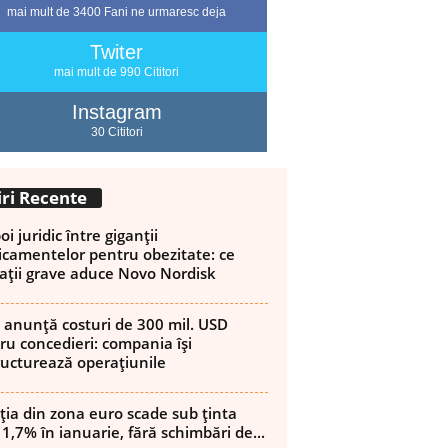
mai mult de 3400 Fani ne urmaresc deja
Twiter
mai mult de 990 Cititori
Instagram
30 Cititori
iri Recente
i juridic între giganții
camentelor pentru obezitate: ce
ații grave aduce Novo Nordisk
 anunță costuri de 300 mil. USD
ru concedieri: compania își
ructurează operațiunile
ația din zona euro scade sub ținta
 1,7% în ianuarie, fără schimbări de...