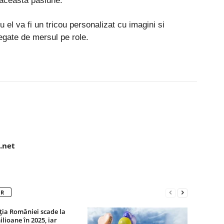
aceasta pasiune.
el va fi un tricou personalizat cu imagini si
gate de mersul pe role.
Pinterest
WhatsApp
Linkedin
.net
OR
ția României scade la
ilioane în 2025, iar