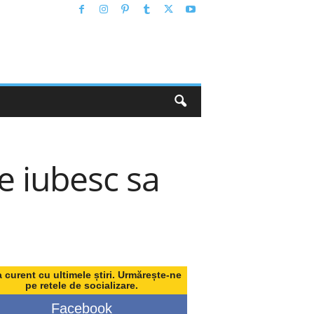
re iubesc sa
a curent cu ultimele știri. Urmărește-ne
pe retele de socializare.
Facebook