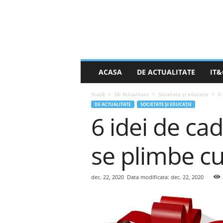
S
ACASA
DE ACTUALITATE
IT&
t
i
Acasă
De Actualitate
Societate și educație
6 
r
DE ACTUALITATE
SOCIETATE ȘI EDUCAȚIE
e
6 idei de ca
a
Z
i
se plimbe cu
l
e
i
dec. 22, 2020
Data modificata: dec. 22, 2020
.
n
e
t