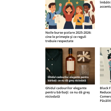
îmbătr
accent
Noile burse școlare 2025-2026:
cine le primește și ce reguli
trebuie respectate
Ghidul cadourilor elegante
Black F
pentru bărbați: ce nu dă greș
Reducer
niciodată
Comerci
Păcălit