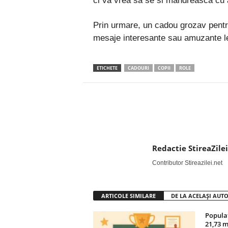
ci va vrea sa se si mandreasca cu 
Prin urmare, un cadou grozav pentru 
mesaje interesante sau amuzante le
ETICHETE
CADOURI
COPII
ROLE
Facebook
Twitter
Redactie StireaZilei
Contributor Stireazilei.net
ARTICOLE SIMILARE
DE LA ACELAȘI AUT
Popula
21,73 m