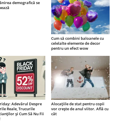
ânirea demografică se
uează
Cum să combini baloanele cu
celelalte elemente de decor
pentru un efect wow
riday: Adevărul Despre
Alocațiile de stat pentru copii
ile Reale, Trucurile
vor crește de anul viitor. Află cu
anților și Cum Să Nu Fii
cât
!