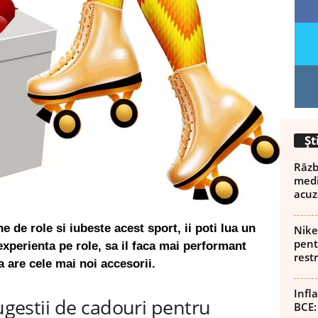
Șt
Războ
medi
acuz
e de role si iubeste acest sport, ii poti lua un
Nike
pent
xperienta pe role, sa il faca mai performant
rest
 are cele mai noi accesorii.
Infl
sugestii de cadouri pentru
BCE: