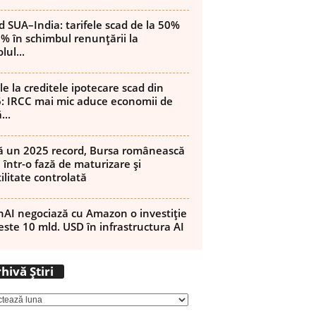
d SUA–India: tarifele scad de la 50%
8% în schimbul renunțării la
lul...
le la creditele ipotecare scad din
: IRCC mai mic aduce economii de
...
 un 2025 record, Bursa românească
 într-o fază de maturizare și
ilitate controlată
AI negociază cu Amazon o investiție
este 10 mld. USD în infrastructura AI
Arhivă
hivă Știri
Știri