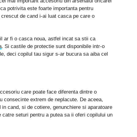
el mai important accesoriu din arsenalul oricarei
ca potrivita este foarte importanta pentru
i crescut de cand i-ai luat casca pe care o
 ar fi o casca noua, astfel incat sa stii ca
a
. Si castile de protectie sunt disponibile intr-o
le, deci copilul tau sigur s-ar bucura sa aiba cel
ccesoriu care poate face diferenta dintre o
cu consecinte extrem de neplacute. De aceea,
 in cand, si de cotiere, genunchiere si aparatoare
 catre seturi pentru a putea sa ii oferi copilului un