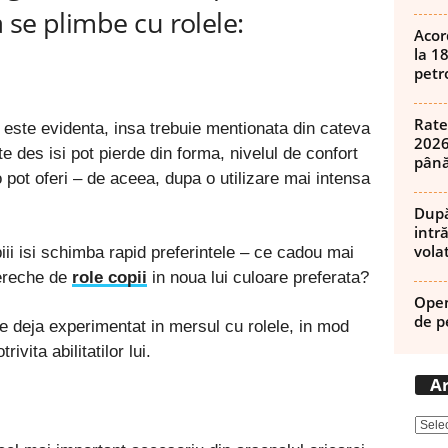
a se plimbe cu rolele:
Acor
la 1
petro
Rate
 este evidenta, insa trebuie mentionata din cateva
2026
ate des isi pot pierde din forma, nivelul de confort
până
 o pot oferi – de aceea, dupa o utilizare mai intensa
După
intră
volat
iii isi schimba rapid preferintele – ce cadou mai
pereche de
role copii
in noua lui culoare preferata?
Open
de p
te deja experimentat in mersul cu rolele, in mod
ivita abilitatilor lui.
Ar