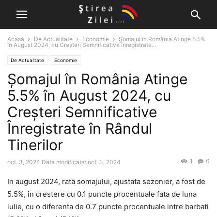
Acasă
De Actualitate
Economie
Șomajul în România Atinge 5.5%
în August 2024, cu Creșteri Semnificative Înregistrate...
De Actualitate
Economie
Șomajul în România Atinge
5.5% în August 2024, cu
Creșteri Semnificative
Înregistrate în Rândul
Tinerilor
1
0
oct. 3, 2024
Data modificata: oct. 3, 2024
In august 2024, rata somajului, ajustata sezonier, a fost de
5.5%, in crestere cu 0.1 puncte procentuale fata de luna
iulie, cu o diferenta de 0.7 puncte procentuale intre barbati