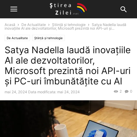
Acasă
De Actualitate
Știință și tehnologie
Satya Nadella laudă
inovațiile AI ale dezvoltatorilor, Microsoft prezintă noi API-uri și...
De Actualitate
Știință și tehnologie
Satya Nadella laudă inovațiile
AI ale dezvoltatorilor,
Microsoft prezintă noi API-uri
și PC-uri îmbunătățite cu AI
2
0
mai 24, 2024
Data modificata: mai 24, 2024