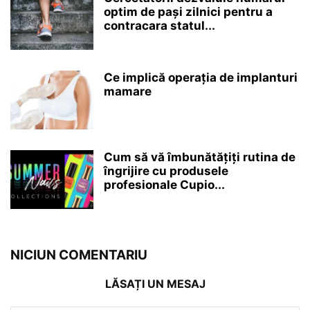
optim de pași zilnici pentru a
contracara statul...
Ce implică operația de implanturi
mamare
Cum să vă îmbunătățiți rutina de
îngrijire cu produsele
profesionale Cupio...
NICIUN COMENTARIU
LĂSAȚI UN MESAJ