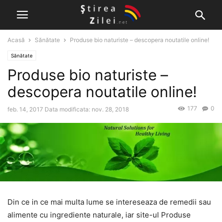
Acasă
Sănătate
Produse bio naturiste – descopera noutatile online!
Sănătate
Produse bio naturiste –
descopera noutatile online!
177
0
feb. 14, 2017
Data modificata: nov. 28, 2018
Din ce in ce mai multa lume se intereseaza de remedii sau
alimente cu ingrediente naturale, iar site-ul Produse