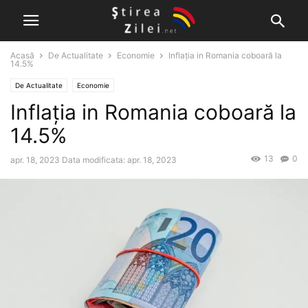
Acasă
De Actualitate
Economie
Inflația in Romania coboară la
14.5%
De Actualitate
Economie
Inflația in Romania coboară la
14.5%
13
0
apr. 18, 2023
Data modificata: apr. 18, 2023